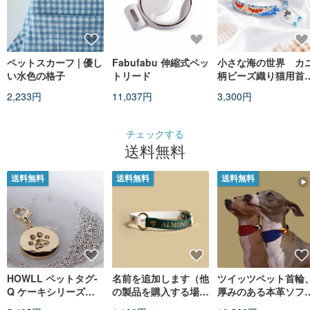
ペットスカーフ | 優し
Fabufabu 伸縮式ペッ
小さな海の世界 カ
い水色の格子
トリード
柄ビーズ織り猫用首
輪 Beaded Cat
2,233円
11,037円
3,300円
Collar
チェックする
送料無料
送料無料
送料無料
送料無料
HOWLL ペットタグ-
名前を追加します（他
ツイッツペット首輪
Q ケーキシリーズ
の製品を購入する場合
厚みのある本革ソフ
【フットスタイル】
にのみこれを選択して
レザー、名前刻印入
5,495円
1,109円
10,532円
ください）
り、ウィペット犬用
輪。