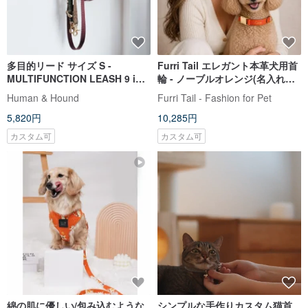
多目的リード サイズ S -
Furri Tail エレガント本革犬用首
MULTIFUNCTION LEASH 9 in 1
輪 - ノーブルオレンジ(名入れ可
- 全長 2.5m
能)
Human & Hound
Furri Tail - Fashion for Pet
5,820円
10,285円
カスタム可
カスタム可
綿の肌に優しい/包み込むような
シンプルな手作りカスタム猫首
デザイン/快適 | 犬用ハーネス-リ
輪 Basic New Life Soft Organic
トル アライグマ Pawsholic
Cat Collar | Simple Soft Cat