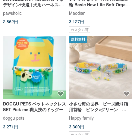
pawsholic
Maodian
Collar
2,862円
3,127円
カスタム可
送料無料
DOGGU PETS ペットネックレス
小さな海の世界 ビーズ織り猫
SET Pick me 職人技のドッグー
用首輪 ピンク×グリーン
Beaded Cat Collar
doggu pets
Happy family
3,271円
3,300円
カスタム可
送料無料