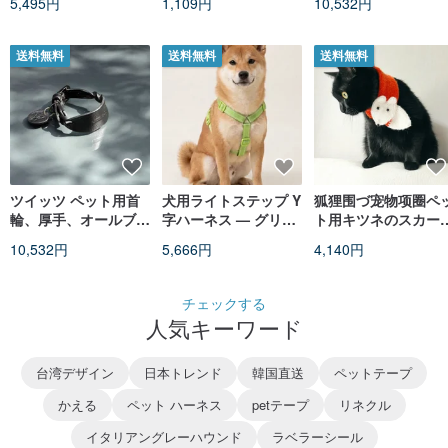
送料無料
送料無料
送料無料
ツイッツ ペット用首
犬用ライトステップ Y
狐狸围づ宠物项圈ペ
輪、厚手、オールブラ
字ハーネス — グリー
ト用キツネのスカー
ック、本革ソフトレザ
ン
猫用首輪犬用ペット
10,532円
5,666円
4,140円
ー、名前刻印入り、幅
スカーフ用ネックウ
広の犬用首輪。
ア
チェックする
人気キーワード
台湾デザイン
日本トレンド
韓国直送
ペットテープ
かえる
ペット ハーネス
petテープ
リネクル
イタリアングレーハウンド
ラベラーシール