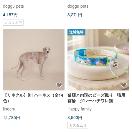
4,157円
3,271円
カスタム可
送料無料
【リネクル】XII ハーネス（全14
猫顔と肉球のビーズ織り 猫用
色）
首輪 グレーハチワレ猫
Beaded Cat Collar ( Cat Face
linecru
Happy family
& Paw )
12,785円
3,500円
カスタム可