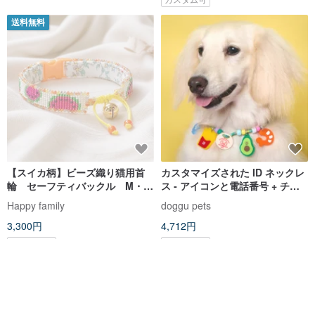
【スイカ柄】ビーズ織り猫用首
カスタマイズされた ID ネックレ
輪 セーフティバックル M・S
ス - アイコンと電話番号 + チャ
サイズ
ーム付きの犬/猫のネックレス
Happy family
doggu pets
3,300円
4,712円
カスタム可
カスタム可