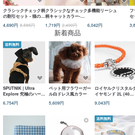
クラシックチェック柄
クラシックなチェック
多機能リーシュ
フ
の割引セット - 猫の首
柄キャットカラー-セ
セ
輪 + アクセサリー 3
ーフティバックルを使
ク
4,690円
8,585円
1,719円
2,490円
6,042円
3,
つ
用【ZAZAZOO】
た
新着商品
送料無料
SPUTNIK | Ultra
ペット用フラワーガー
ロイヤルクリスタル
Explore 究極のハーネ
ル白ドレス風カラー
イヤモンド 2L (40～
ス - カーキ
44CM) サイズ ((刻印
6,754円
5,609円
9,043円
サービス付き))
送料無料