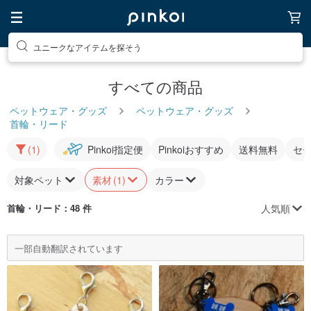
ユニークなアイテムを探そう
すべての商品
ペットウェア・グッズ
ペットウェア・グッズ
首輪・リード
(1)
Pinkoi指定便
Pinkoiおすすめ
送料無料
セ
対象ペット
素材
(1)
カラー
人気順
首輪・リード
：48 件
一部自動翻訳されています