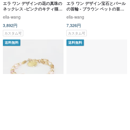
エラ ワン デザインの花の真珠の
エラ ワン デザイン宝石とパール
ネックレス -ピンクのキティ猫の
の首輪 - ブラウン ペットの首輪
首輪ネックレス
ファッション ハンドメイド サイ
ella-wang
ella-wang
ズ: XS~M+
3,892円
7,326円
カスタム可
カスタム可
送料無料
送料無料
エラ ワン デザイン ジュエリー
エラ ワン デザイン エジプト ス
パール ネックレス -ピンクのペッ
タイル ビーズの襟 - トルコ猫の
トの首輪ファッション ハンドメ
ネックレスの襟
ella-wang
ella-wang
イド サイズ: XS ~ M +
7,326円
3,892円