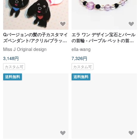
Qバージョンの髪の子カスタマイ
エラ ワン デザイン宝石とパール
ズペンダント/アクリル/ブラック
の首輪 - パープル ペットの首輪
VIP/色々カスタマイズ可能【全
ファッション 手作り サイズ:
Miss J Original design
ella-wang
身】
XS~M+
3,148円
7,326円
カスタム可
カスタム可
送料無料
送料無料