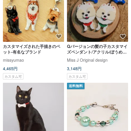
カスタマイズされた手描きのペ
Qバージョンの髪の子カスタマイ
ット-有名なブランド
ズペンダント/アクリル/ぼうめい/
色々カスタマイズ可能【全身】
missyumao
Miss J Original design
4,465円
3,148円
カスタム可
カスタム可
送料無料