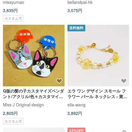
missyumao
bellandpal-hk
3,835円
3,075円
カスタム可
送料無料
Q版の髪の子カスタマイズペンダ
エラ ワン デザイン スモール フ
ント/アクリル/色々カスタマイズ
ラワー パール ネックレス - 黄色
可能【猫<0xA4><0xA4><0xA4>
い猫のネックレス 猫の首輪
Miss J Original design
ella-wang
包合】
2,805円
3,892円
カスタム可
12%OFF