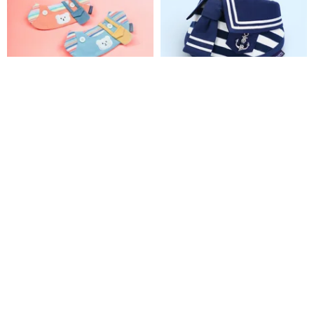
Bear Boys | ペット用ファッショ
Santiano (1-Heritage Stripe
ンスカーフ
Navy) | ペット用ネックウェア
MOMOJI
MOMOJI
6,371円
5,928円