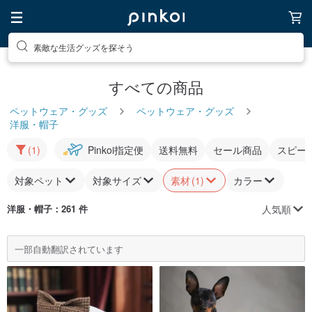
素敵な生活グッズを探そう
すべての商品
ペットウェア・グッズ
ペットウェア・グッズ
洋服・帽子
(1)
Pinkoi指定便
送料無料
セール商品
スピー
対象ペット
対象サイズ
素材
(1)
カラー
人気順
洋服・帽子
：261 件
一部自動翻訳されています