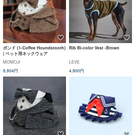
ボンド (1-Coffee Houndstooth)
Rib Bi-color Vest -Brown
| ペット用ネックウェア
MOMOJI
LEVE
8,804円
4,800円