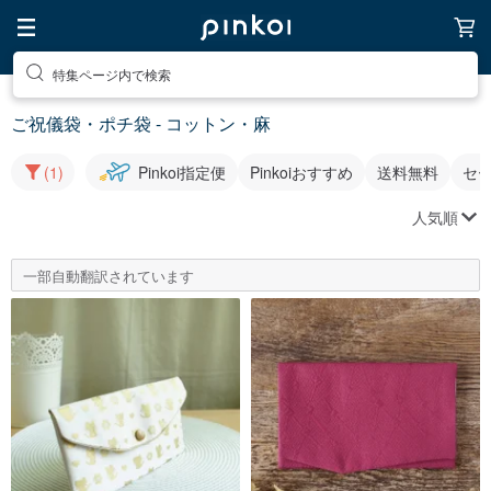
特集ページ内で検索
ご祝儀袋・ポチ袋 - コットン・麻
(1)
Pinkoi指定便
Pinkoiおすすめ
送料無料
セ
人気順
一部自動翻訳されています