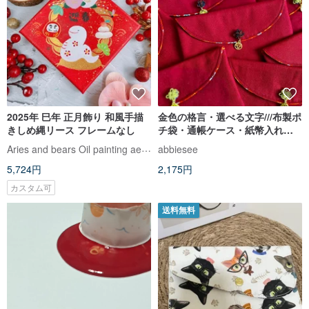
2025年 巳年 正月飾り 和風手描
金色の格言・選べる文字///布製ポ
きしめ縄リース フレームなし
チ袋・通帳ケース・紙幣入れ・
午年
Aries and bears Oil painting aesthet
abbiesee
5,724円
2,175円
カスタム可
送料無料