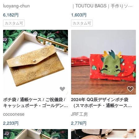
｜TOUTOU BAGS｜手作りソーイングルーム
luoyang-chun
6,182円
1,603円
カスタム可
カスタム可
ポチ袋 / 通帳ケース / ご祝儀袋 /
2024年 QQ辰デザインポチ袋
キャッシュポーチ - ゴールデンフ
（スマホポーチ・通帳ケース・
ラワーフィールド (ゴールド)
ウェディングギフト・出産祝い
cocoonese
JRF工房
に）
2,233円
2,776円