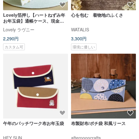
Lovely箔押し【ハートねずみ年
心を包む 着物地のふくさ
お年玉袋】通帳ケース、現金収
納袋、白金E
Lovely ラヴニー
WATALIS
2,290円
3,300円
カスタム可
環境に優しい
午年のパッチワーク布お年玉袋
布製財布/ポチ袋 和風リース
HEY SUN
afternooncrafts