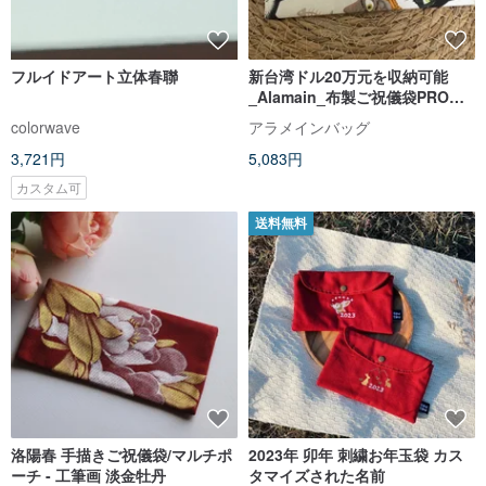
フルイドアート立体春聯
新台湾ドル20万元を収納可能
_Alamain_布製ご祝儀袋PRO版_
多種
colorwave
アラメインバッグ
3,721円
5,083円
カスタム可
送料無料
洛陽春 手描きご祝儀袋/マルチポ
2023年 卯年 刺繍お年玉袋 カス
ーチ - 工筆画 淡金牡丹
タマイズされた名前