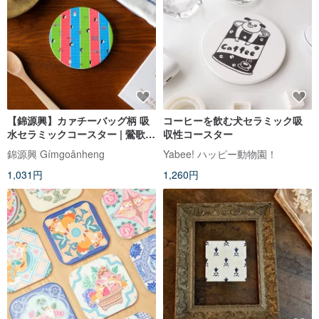
【錦源興】カァチーバッグ柄 吸
コーヒーを飲む犬セラミック吸
水セラミックコースター | 鶯歌セ
収性コースター
ラミック製 滑り止め付き ギフト
錦源興 Gímgoânheng
Yabee! ハッピー動物園！
新築祝い
1,031円
1,260円