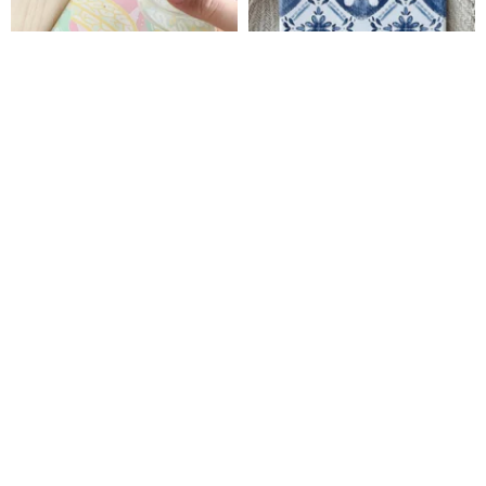
シダカラーセラミックコースタ
キジトラ 花磚 コースター | 陶器
ー2.0 - Wawei/ウォームスタイル
立体模様 花磚かくれんぼ
| コースター 吸水コースター セ
FERN ONLY HOME DECO
Eunique Art
ラミック断熱パッド カップ
1,088円
3,320円
少しの痛み-少しの不幸、嬉しい
| tepingartstudio | アートコー
驚き[セラミック吸収コースター]
スターギフトボックス