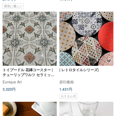
環境に優しい
トイプードル 花磚コースター |
| レトロタイルシリーズ|
チューリップワルツ セラミック
立体模様 花磚かくれんぼ
Eunique Art
原印臺南
3,320円
1,431円
カスタム可