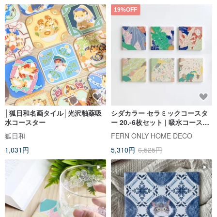
19%OFF
│狐日和名画タイル│光沢釉薬吸
シダカラー セラミックコースタ
水コースター
ー 20.-6枚セット | 吸水コースタ
ー 結婚祝い クリスマスプレゼン
狐日和
FERN ONLY HOME DECO
ト 交換ギフト
1,031円
5,310円
6,525円