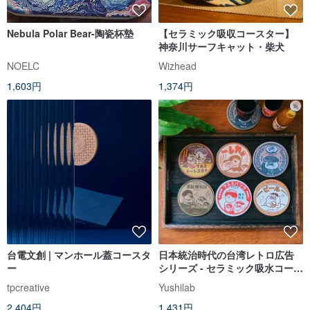
Nebula Polar Bear-陶瓷杯墊
【セラミック吸収コースター】
神奈川サーフキャット・柴犬
NOELC
Wizhead
1,603円
1,374円
台電文創 | マンホール蓋コースタ
日本統治時代の台湾レトロ広告
ー
シリーズ - セラミック吸水コース
ター - 全5モデル
tpcreative
Yushilab
2,404円
1,431円