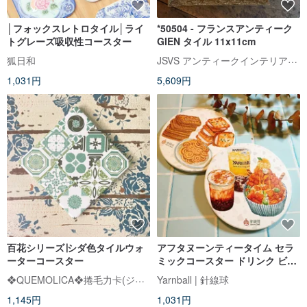
│フォックスレトロタイル│ライ
*50504 - フランスアンティーク
トグレーズ吸収性コースター
GIEN タイル 11x11cm
JSVS アンティークインテリアセレクトショップ
狐日和
1,031円
5,609円
百花シリーズ∣シダ色タイルウォ
アフタヌーンティータイム セラ
ーターコースター
ミックコースター ドリンク ビス
ケット バブルミルク マンゴーア
❖QUEMOLICA❖捲毛力卡(ジュエンマオリカ)
Yarnball | 針線球
イス 牛蒡ケーキ 台湾風味
1,145円
1,031円