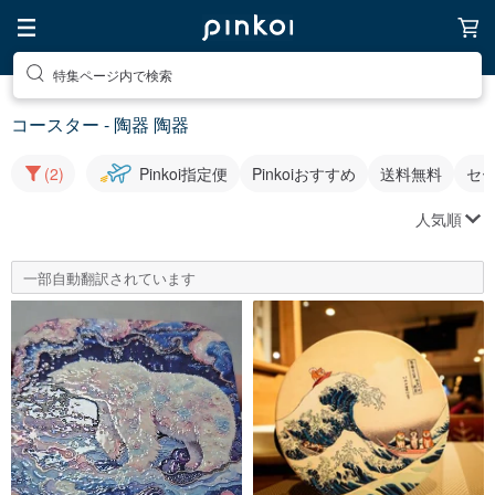
特集ページ内で検索
コースター - 陶器 陶器
(2)
Pinkoi指定便
Pinkoiおすすめ
送料無料
セ
人気順
一部自動翻訳されています