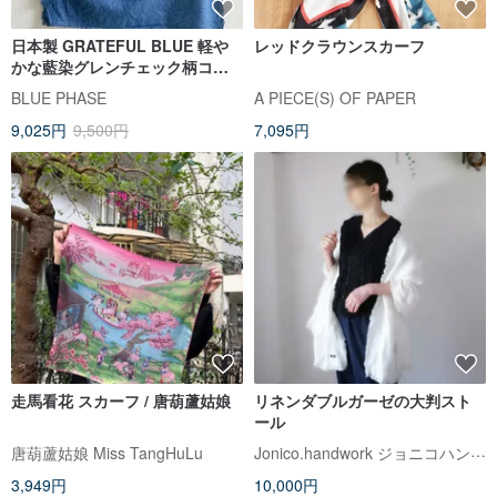
日本製 GRATEFUL BLUE 軽や
レッドクラウンスカーフ
かな藍染グレンチェック柄コッ
トンスカーフ フリンジ仕上げ
BLUE PHASE
A PIECE(S) OF PAPER
scarf JAPANBLUE Aizome
9,025円
9,500円
7,095円
走馬看花 スカーフ / 唐葫蘆姑娘
リネンダブルガーゼの大判スト
ール
Jonico.handwork ジョニコハンドワーク
唐葫蘆姑娘 Miss TangHuLu
3,949円
10,000円