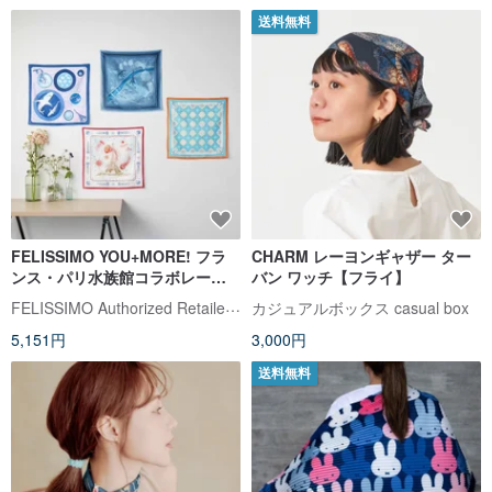
送料無料
FELISSIMO YOU+MORE! フラ
CHARM レーヨンギャザー ター
ンス・パリ水族館コラボレーシ
バン ワッチ【フライ】
ョン - 大判多用途スクエアスカー
FELISSIMO Authorized Retailer in TW
カジュアルボックス casual box
フ
5,151円
3,000円
送料無料