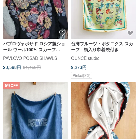
パブロヴォポサド ロシア製ショ
台湾フルーツ・ボタニクス スカ
ール ウール100% スカーフ
ーフ - 柄入り巾着袋付き
146x146cm ラップ ウールフリ
PAVLOVO POSAD SHAWLS
OUNCE studio
ンジ 353-20
23,568円
31,458円
9,273円
Pinkoi限定
5%OFF