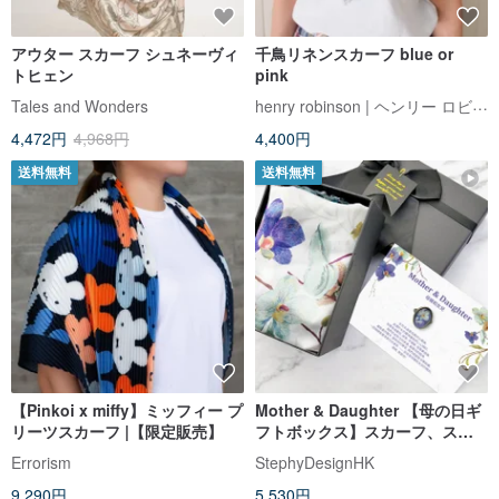
アウター スカーフ シュネーヴィ
千鳥リネンスカーフ blue or
トヒェン
pink
henry robinson | ヘンリー ロビンソン
Tales and Wonders
4,472円
4,968円
4,400円
送料無料
送料無料
【Pinkoi x miffy】ミッフィー プ
Mother & Daughter 【母の日ギ
リーツスカーフ |【限定販売】
フトボックス】スカーフ、スカ
ーフリング、メッセージカー
Errorism
StephyDesignHK
ド、リボン付きギフトボックス
9,290円
5,530円