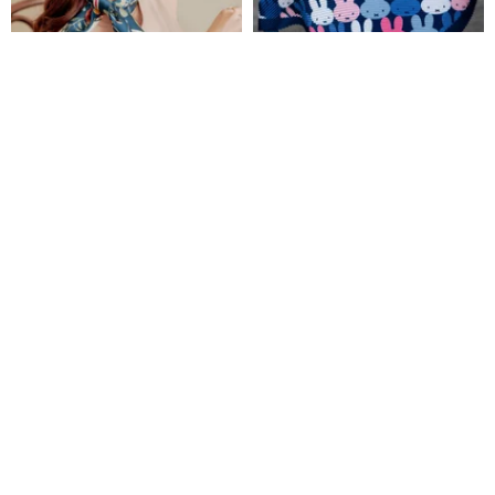
花園パーティー 両面シルク スカ
【Pinkoi x miffy】ミッフィー プ
ーフ / ダークブルー スカーフ ハ
リーツスカーフ|【限定販売】
ンカチ
NINA HO ILLUSTRATION
Errorism
14,194円
9,290円
Pinkoi限定
25%OFF