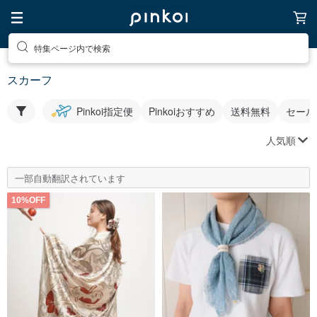
特集ページ内で検索
スカーフ
Pinkoi指定便
Pinkoiおすすめ
送料無料
セール
人気順
一部自動翻訳されています
10%OFF