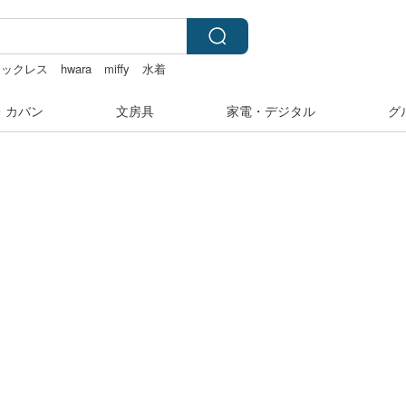
 ネックレス
hwara
miffy
水着
・カバン
文房具
家電・デジタル
グ