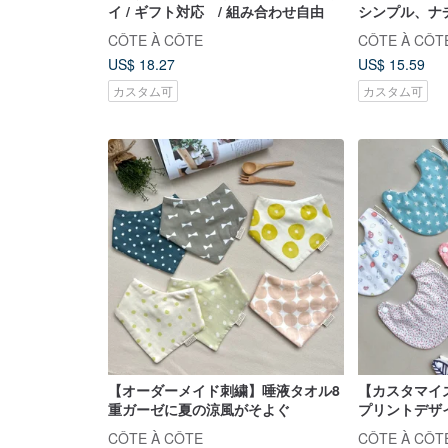
イ / ギフト対応 / 組み合わせ自由
シンプル、ナ
トコットン、
CÔTE À CÔTE
CÔTE À CÔT
US$ 18.27
US$ 15.59
カスタム可
カスタム可
【オーダーメイド刺繍】唾液タオル8
【カスタマイ
重ガーゼに夏の涼風がそよぐ
プリントデザ
く合います
CÔTE À CÔTE
CÔTE À CÔT