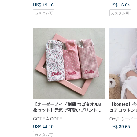
US$ 19.16
US$ 16.04
カスタム可
カスタム可
【オーダーメイド刺繍 つばタオル3
【kontex】
枚セット】元気で可愛いプリントデ
ュアコットン
ザイン、お月様のギフトに最適
開）
CÔTE À CÔTE
Ooyii ウーイ
US$ 44.10
US$ 39.65
カスタム可