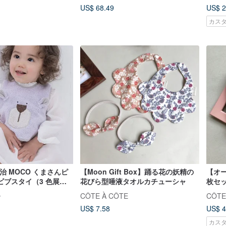
US$ 68.49
US$ 2
カス
今治 MOCO くまさんピ
【Moon Gift Box】踊る花の妖精の
【オー
ビブスタイ（3 色展
花びら型唾液タオルカチューシャ
枚セ
ザイ
ー
CÔTE À CÔTE
CÔTE
US$ 7.58
US$ 4
カス