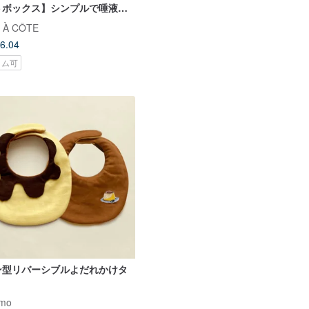
トボックス】シンプルで唾液タ
と合わせやすいヌアンヌアンミ
 À CÔTE
ティー
6.04
タム可
ン型リバーシブルよだれかけタ
mo