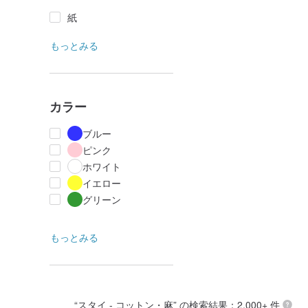
紙
もっとみる
カラー
ブルー
ピンク
ホワイト
イエロー
グリーン
もっとみる
“
スタイ - コットン・麻
” の検索結果：2,000+ 件