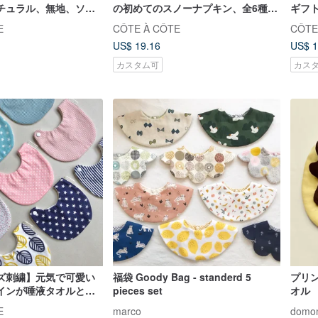
チュラル、無地、ソフ
の初めてのスノーナプキン、全6種
ギフ
天然染め唾液タオル
類。
オル
E
CÔTE À CÔTE
CÔTE
ルク
US$ 19.16
US$ 1
カスタム可
カス
ズ刺繍】元気で可愛い
福袋 Goody Bag - standerd 5
プリ
インが唾液タオルとよ
pieces set
オル
E
marco
domo