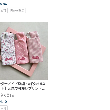
5.84
タム可
Pinkoi限定
ダーメイド刺繍 つばタオル3
ット】元気で可愛いプリントデ
ン、お月様のギフトに最適
 À CÔTE
4.10
タム可