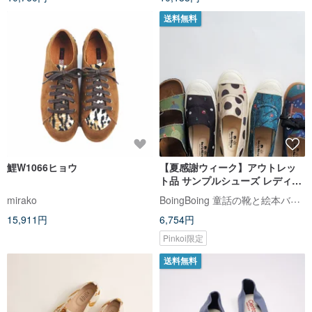
送料無料
鯉W1066ヒョウ
【夏感謝ウィーク】アウトレッ
ト品 サンプルシューズ レディー
スシューズ スリッポン 厚底シュ
BoingBoing 童話の靴と絵本バッグ
mirako
ーズ ビルケンシュトックサンダ
15,911円
6,754円
ル
Pinkoi限定
送料無料