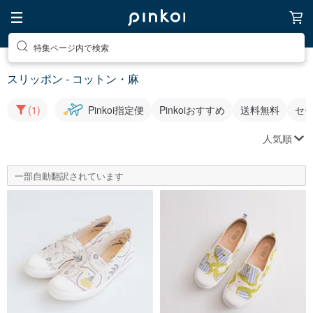
特集ページ内で検索
スリッポン - コットン・麻
(1)
Pinkoi指定便
Pinkoiおすすめ
送料無料
セ
人気順
一部自動翻訳されています