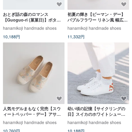
おとぎ話の森のロマンス
初夏の輝き【ピーマン・デー】
【Guoguo-ri (菓菓日)】ボタニ
バブルフラワー リネン風 幅広足
カルガールズ キャンバスシュー
に優しい
hanamikoji handmade shoes
hanamikoji handmade shoes
ズ
10,188円
11,332円
人気モデルまもなく完売【スウ
幼い頃の記憶【サイクリングの
ィートペッパー・デー】アサギ
日】スイカのホワイトシューズ
マダラ柄 スリッポン 幅広。
かかとの小さなこだわり
hanamikoji handmade shoes
hanamikoji handmade shoes
10,760円
10,188円