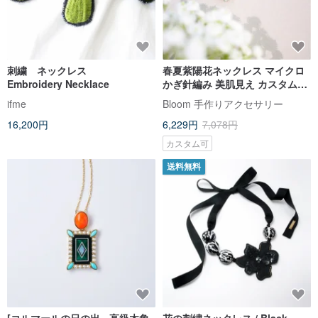
刺繍 ネックレス
春夏紫陽花ネックレス マイクロ
Embroidery Necklace
かぎ針編み 美肌見え カスタムカ
ラー可能
ifme
Bloom 手作りアクセサリー
16,200円
6,229円
7,078円
カスタム可
送料無料