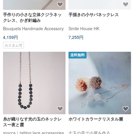
手作りの小さな立体クジラネッ
手描きの小サバネックレス
クレス、かぎ針編み
Bouquets Handmade Accessory
Smile House HK
4,159円
7,255円
カスタム可
送料無料
糸が織りなす光の玉のネックレ
ホワイトカラークリスタル層
スー夜と霞
mocca｜tatting lace accessories
七玉の手で小屋を作る