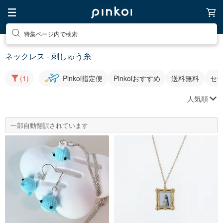
特集ページ内で検索
ネックレス - 刺しゅう糸
(1)
Pinkoi指定便
Pinkoiおすすめ
送料無料
セ
人気順
一部自動翻訳されています