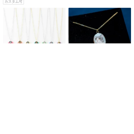
カスタム可
【グッディバッグ】限定*ハピネ
【オーダーメイド】ペット刺繍
スリング*ネックレスオプション
ネックレス
英語アルファベット7セット
armeiLittleThings
sundayneedleworks
22,915円
21,676円
カスタム可
カスタム可