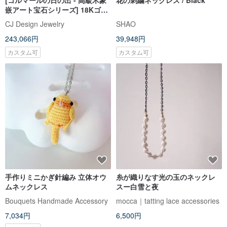
[コルマールの日の出 - 高級木象
花の刺繍ネックレス / Black
嵌アート宝石シリーズ] 18Kゴー
ルド象嵌ヴィンテージジュエリ
CJ Design Jewelry
SHAO
ーペンダント
243,066円
39,948円
カスタム可
カスタム可
手作りミニかぎ針編み 立体オウ
糸が織りなす光の玉のネックレ
ムネックレス
スー白雪と夜
Bouquets Handmade Accessory
mocca｜tatting lace accessories
7,034円
6,500円