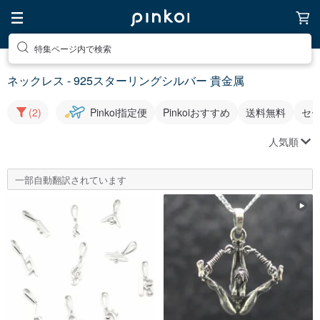
特集ページ内で検索
ネックレス - 925スターリングシルバー 貴金属
(2)
Pinkoi指定便
Pinkoiおすすめ
送料無料
セ
人気順
一部自動翻訳されています