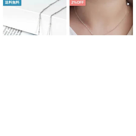
送料無料
2%OFF
Story+コラボレーションシリー
925 スターリングシルバー ムー
ズ キュービックジルコニア シル
ンストーン 淡水パール 丸ビーズ
バーネックレス シーバオ（喜）
カスタム刻印 ネックレス ショー
方坊 Square Studio
Natural Light
ヌージュン（怒）シャオアイ
トネックレス ロングネックレス
13,499円
15,339円
6,059円
6,182円
（哀）ラーラー（楽）
カスタム可
送料無料
送料無料