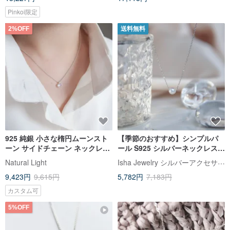
Pinkoi限定
2%OFF
送料無料
925 純銀 小さな楕円ムーンスト
【季節のおすすめ】シンプルパ
ーン サイドチェーン ネックレス
ール S925 シルバーネックレス
チョーカー ロングネックレス 無
万能パールチョーカー
Isha Jewelry シルバーアクセサリー
Natural Light
料ギフト包装
9,423円
9,615円
5,782円
7,183円
カスタム可
5%OFF