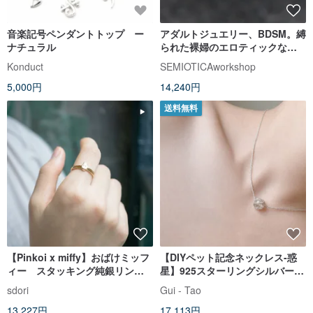
音楽記号ペンダントトップ ー
アダルトジュエリー、BDSM。縛
ナチュラル
られた裸婦のエロティックなシ
ルバー製フィギュアジュエリー
Konduct
SEMIOTICAworkshop
ペンダント。
5,000円
14,240円
送料無料
【Pinkoi x miffy】おばけミッフ
【DIYペット記念ネックレス-惑
ィー スタッキング純銀リング2
星】925スターリングシルバー
点セット
ペット・大切な人の毛/乳歯/遺骨
sdori
Gui - Tao
13,227円
17,113円