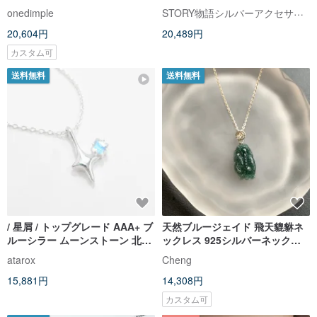
クリスタルラインストーン 純銀
STORY物語シルバーアクセサリー
onedimple
ネックレス
20,604円
20,489円
カスタム可
送料無料
送料無料
/ 星屑 / トップグレード AAA+ ブ
天然ブルージェイド 飛天貔貅ネ
ルーシラー ムーンストーン 北極
ックレス 925シルバーネックレ
星 925 スターリングシルバー ネ
ス 無料開光 グアテマラ翡翠
atarox
Cheng
ックレス (シルバー/ゴールド/ロ
15,881円
14,308円
ーズゴールド)
カスタム可