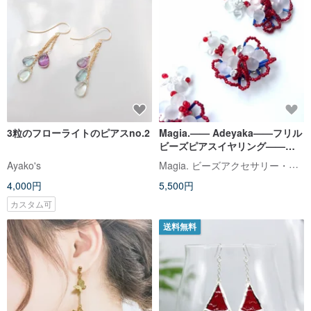
3粒のフローライトのピアスno.2
Magia.—— Adeyaka——フリル
ビーズピアスイヤリング——レ
ッド*ブルー no.74102
Magia. ビーズアクセサリー・かぎ針・パラコード編み師
Ayako's
4,000円
5,500円
カスタム可
送料無料