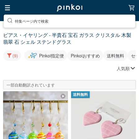
特集ページ内で検索
ピアス・イヤリング - 半貴石 宝石 ガラス クリスタル 木製
翡翠 石 シェル ステンドグラス
(9)
Pinkoi指定便
Pinkoiおすすめ
送料無料
セ
人気順
一部自動翻訳されています
送料無料