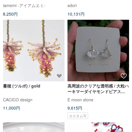
ーツ 巨峰 ぶどう マスカット 2月
（シルバー/ローズゴールド/18K
iamemi -アイアムエミ-
sdori
8月 誕生石 夏
ゴールド）| アクアマリンシリー
8,250円
10,131円
ズ
蔓穂 (ツルボ) / gold
高周波のクリアな透明感 / 大粒ハ
ーキマーダイヤモンドピアス
14K
CACICO design
E moon stone
11,000円
9,615円
カスタム可