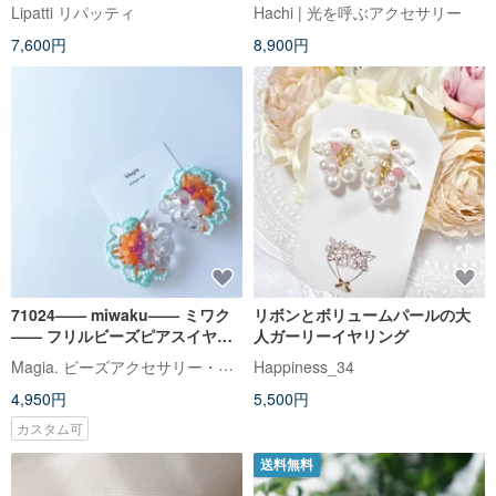
ーツ ミスティックトパーズ
Lipatti リパッティ
Hachi | 光を呼ぶアクセサリー
チェコガラス 透明感
7,600円
8,900円
71024—— miwaku—— ミワク
リボンとボリュームパールの大
—— フリルビーズピアスイヤリ
人ガーリーイヤリング
ング——m.グリーン*オレンジ
Magia. ビーズアクセサリー・かぎ針・パラコード編み師
Happiness_34
Magia.
4,950円
5,500円
カスタム可
送料無料