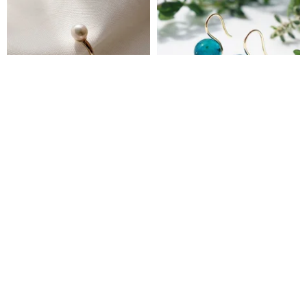
Top class fresh water Pearl
孔雀グリーンの琥珀ピアス フ
Ear Cuff
ック一体型 Peacock
Everyday Pearls
Lipatti リパッティ
3,300円
13,400円
送料無料