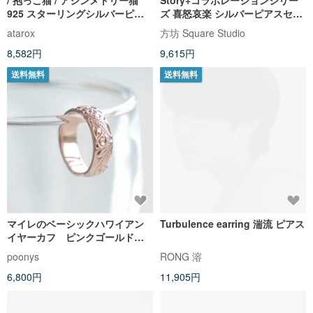
/ 抱っこ猫 / アシンメトリー猫
Story+コラボレーションシリー
925 スターリングシルバーピア
ズ 喜怒哀楽 シルバーピアスセッ
ス
ト
atarox
方坊 Square Studio
8,582円
9,615円
送料無料
送料無料
マイレのベーシックハワイアン
Turbulence earring 湍流 ピアス
イヤーカフ ピンクゴールド
国内送料無料
poonys
RONG 溶
6,800円
11,905円