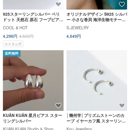
925スターリングシルバー ペリ
オリジナルデザイン S925 シルバ
ドット 天然石 原石 フープピアス
ー 小さな巻貝 海洋生物モチーフ
両耳セット 無料ギフト包装
純銀ピアス
COOL & HOT
S.JEWELRY
4,296円
4,522円
4,649円
カスタム可
送料無料
KUÂN KUÂN 星月ピアス スター
│幾何学│プリズムストーンのカ
リングシルバー
ーブ イヤーカフ風 スターリング
シルバーピアス - 純銀 オリジナ
KUAN KUAN Studio & Shop
Kou Jewellery