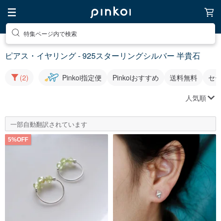
特集ページ内で検索
ピアス・イヤリング - 925スターリングシルバー 半貴石
(2)
Pinkoi指定便
Pinkoiおすすめ
送料無料
セ
人気順
一部自動翻訳されています
5%OFF