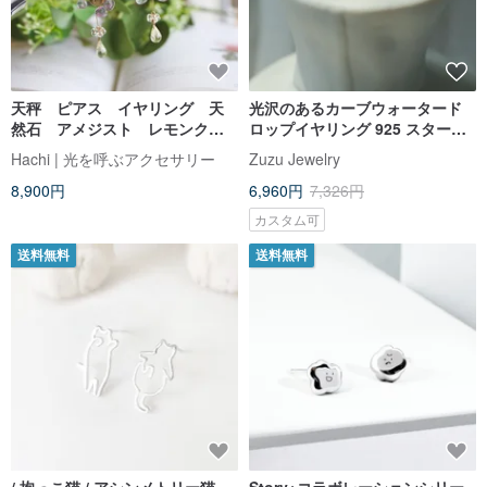
天秤 ピアス イヤリング 天
光沢のあるカーブウォータード
然石 アメジスト レモンクォ
ロップイヤリング 925 スターリ
ーツ ミスティックトパーズ
ングシルバー 18kゴールドメッ
Hachi | 光を呼ぶアクセサリー
Zuzu Jewelry
チェコガラス 透明感
キ サークル イージースナップイ
8,900円
6,960円
7,326円
ヤリング
カスタム可
送料無料
送料無料