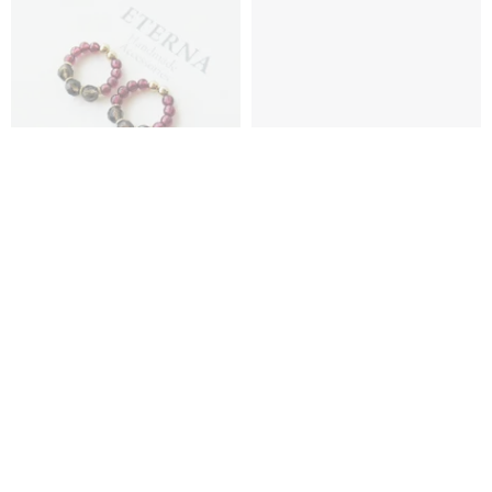
ガーネットとスモーキークォー
Gemstones Earcuff vol.2 /
ツのフープイヤリング
SV925 天然石 イヤーカフ シトリ
ン アクアマリン ラピスラズリ
ETERNA Handmade Accessories
Kumpel by p
2,550円
5,200円
送料無料