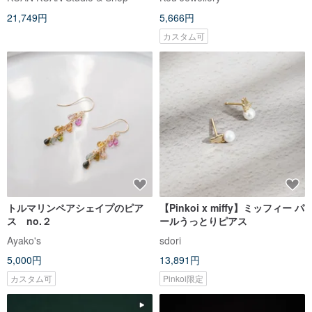
ルデザイン
21,749円
5,666円
カスタム可
トルマリンペアシェイプのピア
【Pinkoi x miffy】ミッフィー パ
ス no.２
ールうっとりピアス
Ayako's
sdori
5,000円
13,891円
カスタム可
Pinkoi限定