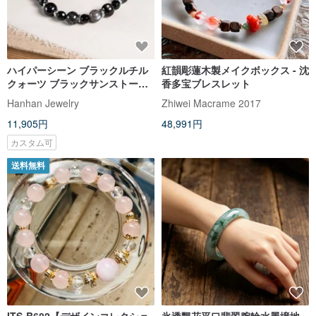
ハイパーシーン ブラックルチル
紅韻彫蓮木製メイクボックス - 沈
クォーツ ブラックサンストーン
香多宝ブレスレット
（ブラックゲーサイト） ブラッ
Hanhan Jewelry
Zhiwei Macrame 2017
クトルマリン 925シルバー ブレ
11,905円
48,991円
スレット 天然石 パワーストーン
カスタム可
送料無料