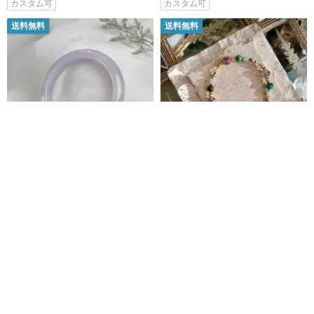
カスタム可
カスタム可
送料無料
送料無料
汀蘭 | 糯種 / 紫翡 / 平安型バング
-憧れの場所-ナチュラルクリスタ
ル / 手首周り 18.5 | 天然 A 貨翡
ルブレスレット/イエローブレス
翠バングル
レット
MODE YANG Taichung Jade Bangle
Philosopher's Stone-studio
554,576円
6,754円
カスタム可
送料無料