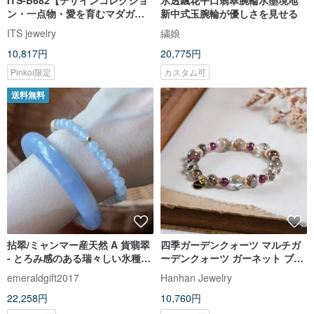
ITS-B682【デザインコレクショ
氷透飄花平口翡翠腕輪水墨境地
ン・一点物・愛を育むマダガス
新中式玉腕輪が優しさを見せる
カルローズクォーツ】天然石ク
ITS jewelry
繍娘
リスタルブレスレット
10,817円
20,775円
Pinkoi限定
カスタム可
送料無料
拈翠/ミャンマー産天然 A 貨翡翠
四季ガーデンクォーツ マルチガ
- とろみ感のある瑞々しい氷種ブ
ーデンクォーツ ガーネット ブレ
ルーバイオレット翡翠ブレスレ
スレット 天然石 パワーストーン
emeraldgift2017
Hanhan Jewelry
ット
22,258円
10,760円