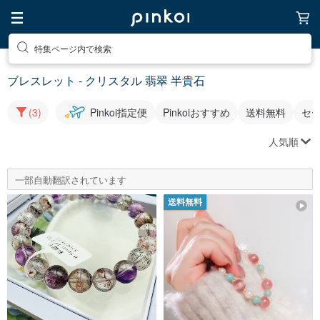
特集ページ内で検索
ブレスレット - クリスタル 翡翠 半貴石
(3)
Pinkoi指定便
Pinkoiおすすめ
送料無料
セ
人気順
一部自動翻訳されています
送料無料