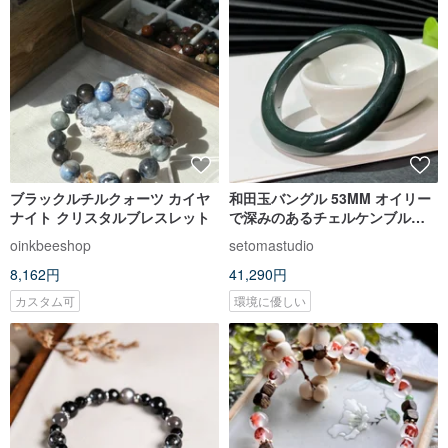
ブラックルチルクォーツ カイヤ
和田玉バングル 53MM オイリー
ナイト クリスタルブレスレット
で深みのあるチェルケンブルー
の玉ブレスレット 女性用 鑑別書
oinkbeeshop
setomastudio
付き 熟成された品格
8,162円
41,290円
カスタム可
環境に優しい