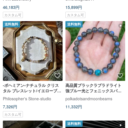
46,183円
15,899円
カスタム可
カスタム可
送料無料
送料無料
-ボヘミアン-ナチュラル クリス
高品質ブラックラブラドライト
タル ブレスレット/イエローブレ
強ブルー光とフェニックスパイ
スレット
ンのブレスレット
Philosopher's Stone-studio
polkadotsandmoonbeams
7,326円
11,332円
カスタム可
送料無料