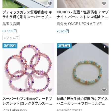
ブティックガラス質透明素材 キ
CIRRUS - 斑霞 * 塩源瑪瑙 アマゾ
ラキラ輝く彩りスーパーセブン
ナイト パール ストレス軽減 ヒー
クリスタル 8.5mm 19.37g 彼岸
リング 自信 希望 ブレスレット
晶玉良言閣
鹿角兔 ONCE UPON A TIME
花ポイズン トリプルボーン
67,992円
7,326円
カスタム可
送料無料
送料無料
スーパーセブン6mmグレードブ
拈翠 / 暖玉生煙 / 特徴的なアイス
レスレット|コレクタブルスーパ
ハニーカラー＋フローラルデザ
ーセブン
イン翡翠ブレスレット
Pink Laboratory
emeraldgift2017