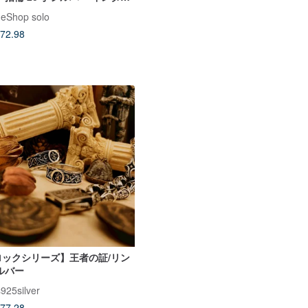
グG 925 リング vintage ヴ
geShop solo
ィンテージ bcb788
72.98
ロックシリーズ】王者の証/リン
ルバー
925silver
77.28