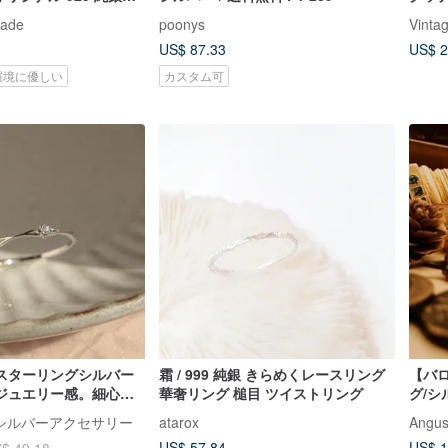
ング
ロッキン
made
poonys
Vinta
US$ 87.33
US$ 2
環境に優しい
カスタム可
スターリングシルバー
霜 / 999 純銀 きらめくレースリング
【バ
ジュエリー感。細心
華奢リング 槌目 ツイストリング
グ/シ
ラワーデザイン。 2色
lry シルバーアクセサリー
atarox
Angus
US$ 57.84
US$ 1
$ 49.18