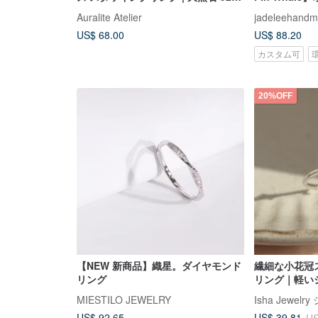
シルバー 調整可能
作りクジラリ
Auralite Atelier
jadeleehand
US$ 68.00
US$ 88.20
カスタム可
20%OFF
【NEW 新商品】織星。ダイヤモンド
繊細な小花冠
リング
リング｜軽い
の。野生。フ
MIESTILO JEWELRY
Isha Jewe
展開
US$ 92.65
US$ 39.81
US