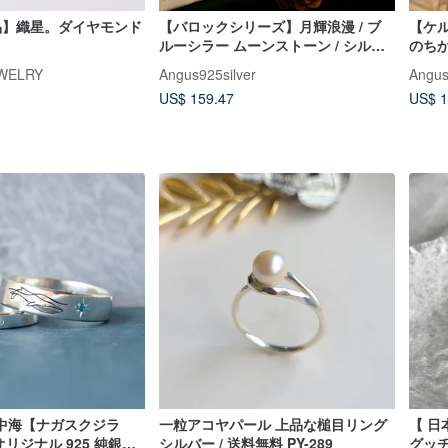
品】織星。ダイヤモンド
【バロックシリーズ】月輝浪漫 / ブ
【ケ
ルーシラー ムーンストーン / シルバ
のち
ー
ンスト
EWELRY
Angus925silver
Angus
US$ 159.47
US$ 1
中海【ナガスクジラ
一粒アコヤパール 上品な槌目リング
【 日
】オリジナル 925 純銀手
シルバー / 送料無料 PY-289
グッチ