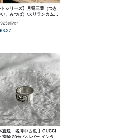
ルトシリーズ】月誓三葉（つき
かい、みつば）/スリランカムー
ーン/シルバー
925silver
68.37
本直送 名牌中古包 】GUCCI
 指輪 20号 シルバー インター