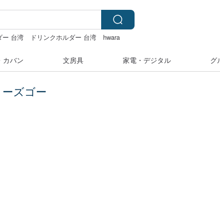
ー 台湾
ドリンクホルダー 台湾
hwara
クリスマス
・カバン
文房具
家電・デジタル
グ
 ローズゴー