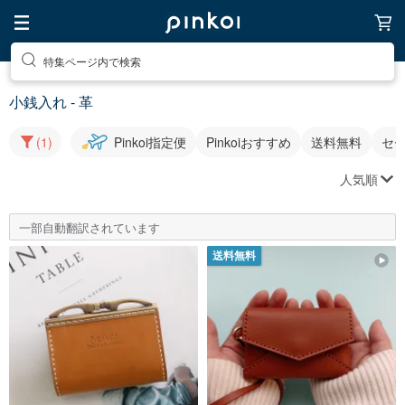
特集ページ内で検索
小銭入れ - 革
(1)
Pinkoi指定便
Pinkoiおすすめ
送料無料
セ
人気順
一部自動翻訳されています
送料無料