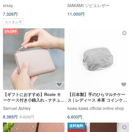
芷袋伝統三色
srsay
MAKAMI ジビエレザー
7,326円
11,000円
カスタム可
5%OFF
【ギフトにおすすめ】Roxie キ
【日本製】手のひらマルチケー
ーケース付き小銭入れ - ナチュラ
ス | レディース 本革 コインケー
ルカラー（名入れオプションあ
ス アクセサリーケース kawa-
Samuel Ashley
kawa-kawa official online shop
り）
kawa
8,385円
8,826円
6,600円
送料無料