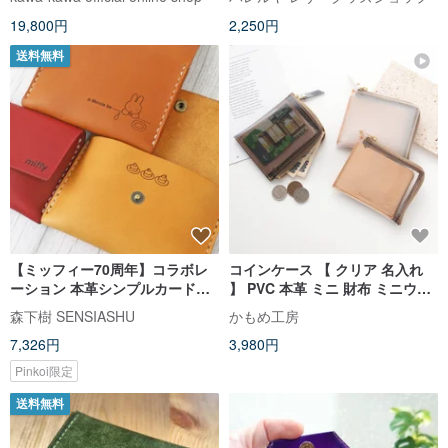
ト ペア 母の日 プレゼント クリ
19,800円
2,250円
スマス プレゼント
送料無料
【ミッフィー70周年】コラボレ
コインケース 【 クリア 名入れ
ーション 本革シンプルカードケ
】 PVC 本革 ミニ 財布 ミニウォ
ース コインケース Simple
レット カードケース 刻印 ギフト
森下樹 SENSIASHU
かもめ工房
wallet
HP16U
7,326円
3,980円
Pinkoi限定
送料無料