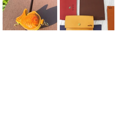
レザーたい焼き型コインケース
【ミッフィー70周年】コラボレ
ーション 本革シンプルカードケ
ース・コインケース 手作りキッ
ikapan621
森下樹 SENSIASHU
ト
7,727円
5,666円
カスタム可
Pinkoi限定
送料無料