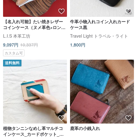
【名入れ可能】たい焼きレザー
牛革小物入れコイン入れカード
コインケース（ヌメ革色×ロング
ケース黒
レザーストラップ）父の日・記
L.I.S 本革工坊
Travel Light トラベル・ライト
念日のギフトに
9,097円
10,337円
1,800円
カスタム可
送料無料
植物タンニンなめし革マルチコ
鹿革の小銭入れ
インケース_カードポケット_茄