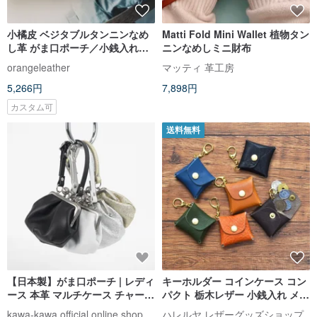
小橘皮 ベジタブルタンニンなめ
Matti Fold Mini Wallet 植物タン
し革 がま口ポーチ／小銭入れ／
ニンなめしミニ財布
コインケース
orangeleather
マッティ 革工房
5,266円
7,898円
カスタム可
送料無料
【日本製】がま口ポーチ | レディ
キーホルダー コインケース コン
ース 本革 マルチケース チャーム
パクト 栃木レザー 小銭入れ メン
kawa-kawa
ズ レディース キッズ 国産 ギフ
kawa-kawa official online shop
ハレルヤ レザーグッズショップ