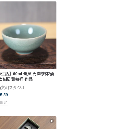
生活】60ml 哥窯 円満茶杯/酒
歌名匠 葉敏祥 作品
釉文創スタジオ
5.59
oi限定