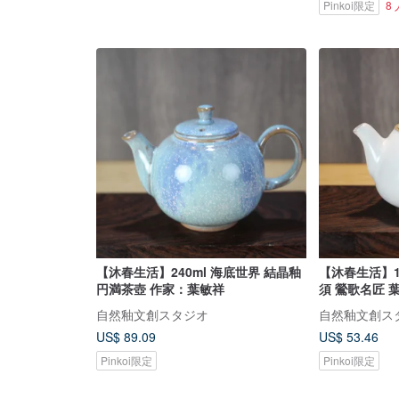
Pinkoi限定
8
【沐春生活】240ml 海底世界 結晶釉
【沐春生活】1
円満茶壺 作家：葉敏祥
須 鶯歌名匠 
自然釉文創スタジオ
自然釉文創ス
US$ 89.09
US$ 53.46
Pinkoi限定
Pinkoi限定