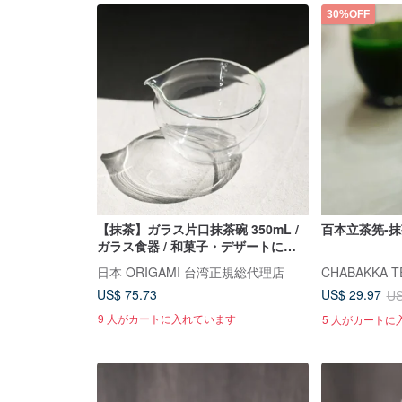
30%OFF
【抹茶】ガラス片口抹茶碗 350mL /
百本立茶筅-抹
ガラス食器 / 和菓子・デザートに合
わせる茶道
日本 ORIGAMI 台湾正規総代理店
US$ 75.73
US$ 29.97
US
9 人がカートに入れています
5 人がカートに