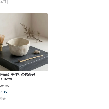
タム可
商品】手作りの抹茶碗 |
ha Bowl
ttery-
7.95
oi限定
人がカートに入れています