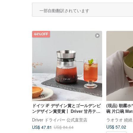
一部自動翻訳されています
44%OFF
ドイツ iF デザイン賞とゴールデンピ
(現品) 朝霧
ンデザイン賞受賞丨 Driver 甘丹ティ
碗 片口碗 Matc
ーポット -500ml
Driver ドライバー 公式直営店
ラオラオ 繞繞
US$ 57.02
US$ 47.81
US$ 84.64