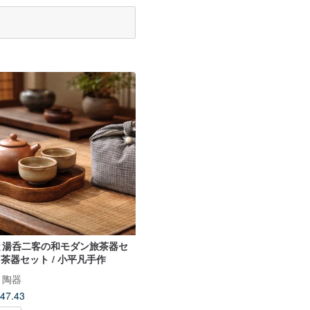
と湯呑二客の和モダン旅茶器セ
/ 茶器セット / 小平凡手作
り陶器
47.43