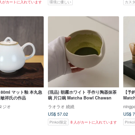
 人がカートに入れています
環境に優しい
カス
80ml マット釉 本丸急
(現品) 朝霧ホワイト 手作り陶器抹茶
【予約
葉敏祥氏の作品
碗 片口碗 Matcha Bowl Chawan
Matc
タジオ
ラオラオ 繞繞
ningpo
US$ 57.02
US$ 7
Pinkoi限定
8 人がカートに入れています
Pink
11 