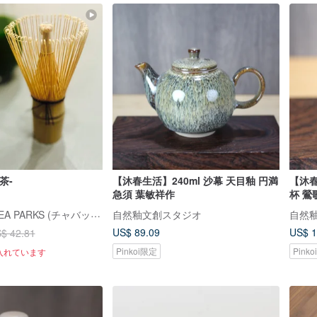
茶-
【沐春生活】240ml 沙幕 天目釉 円満
【沐春
急須 葉敏祥作
杯 鶯
CHABAKKA TEA PARKS (チャバッカ ティーパークス)
自然釉文創スタジオ
自然
US$ 89.09
US$ 1
$ 42.81
Pinkoi限定
Pink
入れています