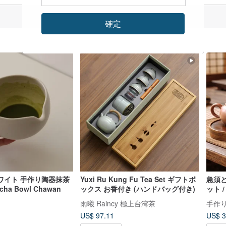
確定
ホワイト 手作り陶器抹茶
Yuxi Ru Kung Fu Tea Set ギフトボ
急須
ha Bowl Chawan
ックス お香付き (ハンドバッグ付き)
ット 
雨曦 Raincy 極上台湾茶
手作
US$ 97.11
US$ 3