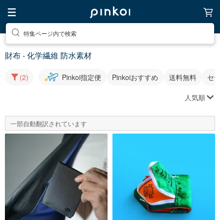
特集ページ内で検索
財布 - 化学繊維 防水素材
(2)
Pinkoi指定便
Pinkoiおすすめ
送料無料
セ
人気順
一部自動翻訳されています