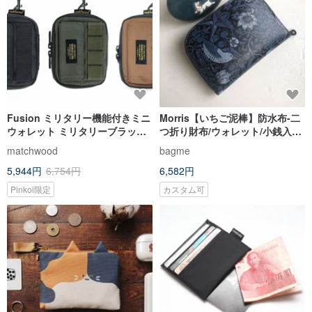
Fusion ミリタリー機能付きミニ
Morris【いちご泥棒】防水布-二
ウォレット ミリタリーブラック /
つ折り財布/ウォレット/小銭入れ/
アーミーグリーン / カーキ
ギフト
matchwood
bagme
5,944円
6,754円
6,582円
Pinkoi限定
カスタム可