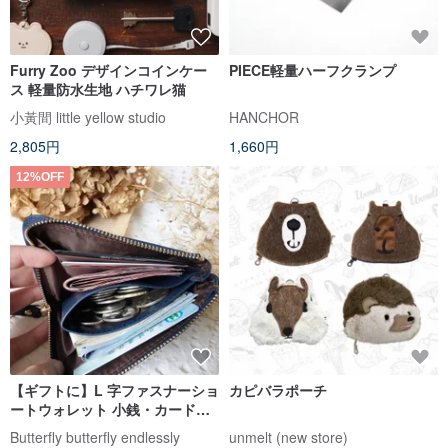
Furry Zoo デザインコインケー
PIECE軽量ハーフクランプ
ス 軽量防水生地 ハチワレ猫
小黃間 little yellow studio
HANCHOR
2,805円
1,660円
12%OFF
【ギフトに】L 字ファスナーショ
カピバラポーチ
ートウォレット 小銭・カード・
お札収納可能 運転免許証・日本
Butterfly butterfly endlessly
unmelt (new store)
円も入ります