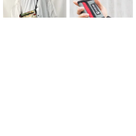
財布ポシェット * ヨーロッパヴィ
SLICE軽量ウォレット（3色選
ンテージ切手プリント * 本革コン
択）
ビ * ショルダー取り外し可能
Yabo
HANCHOR
13,200円
15,000円
6,811円