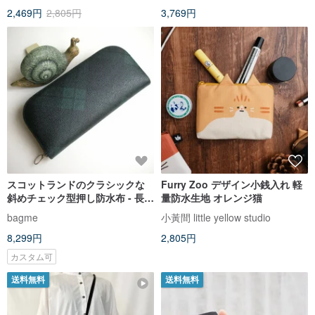
2,469円
2,805円
3,769円
スコットランドのクラシックな
Furry Zoo デザイン小銭入れ 軽
斜めチェック型押し防水布 - 長財
量防水生地 オレンジ猫
布/ウォレット/小銭入れ/ギフト
bagme
小黃間 little yellow studio
8,299円
2,805円
カスタム可
送料無料
送料無料