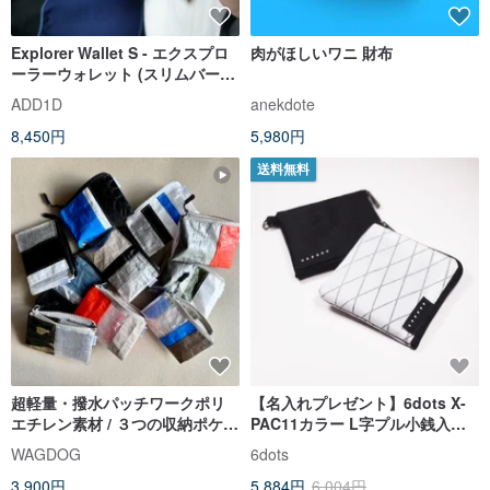
Explorer Wallet S - エクスプロ
肉がほしいワニ 財布
ーラーウォレット (スリムバージ
ョン)
ADD1D
anekdote
8,450円
5,980円
送料無料
超軽量・撥水パッチワークポリ
【名入れプレゼント】6dots X-
エチレン素材 / ３つの収納ポケッ
PAC11カラー L字プル小銭入れ
トミニウォレット
ショートクリップ カード＋小銭
WAGDOG
6dots
＋お金
3,900円
5,884円
6,004円