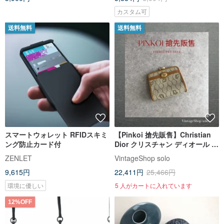
カスタム可
送料無料
送料無料
スマートウォレット RFIDスキミ
【Pinkoi 搶先販售】Christian
ング防止カード付
Dior クリスチャン ディオール ハ
ニカム柄 財布 ベージュ ロゴプレ
ZENLET
VintageShop solo
ート PVC コインケース ds7dx5
9,615円
22,411円
25,466円
環境に優しい
5 人がカートに入れています
12%OFF