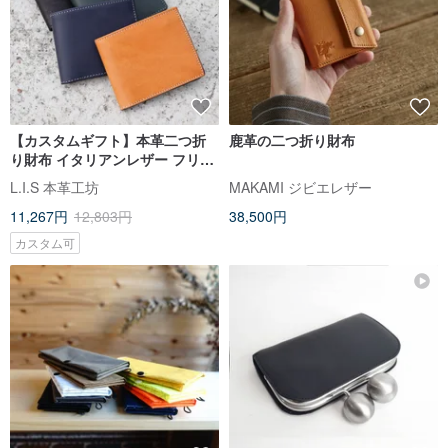
【カスタムギフト】本革二つ折
鹿革の二つ折り財布
り財布 イタリアンレザー フリッ
プウォレット 4 色 父の日ギフト
L.I.S 本革工坊
MAKAMI ジビエレザー
11,267円
12,803円
38,500円
カスタム可