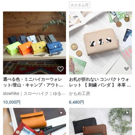
カスタム可
選べる色・ミニハイカーウォレ
お札が折れない コンパクトウォ
ット/登山・キャンプ・アウトド
レット 【 刺繍 パンダ 】 本革 シ
ア・防水・超軽量・ミニ財布・
ュリンクレザー ミニ財布 ギフト
slowhike｜スローハイク｜ゆるハイカーの山道具
かもめ工房
slowhike・HW-03
A316I
10,000円
6,480円