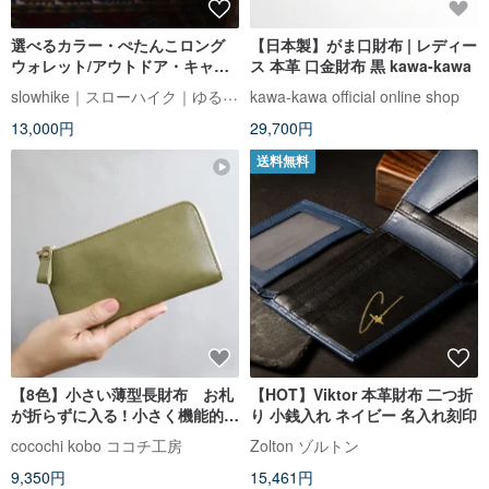
選べるカラー・ぺたんこロング
【日本製】がま口財布 | レディー
ウォレット/アウトドア・キャン
ス 本革 口金財布 黒 kawa-kawa
プ・登山・超軽量・薄い長財
slowhike｜スローハイク｜ゆるハイカーの山道具
kawa-kawa official online shop
布・ミニ財布・防水・
13,000円
29,700円
slowhike・LW-01
送料無料
【8色】小さい薄型長財布 お札
【HOT】Viktor 本革財布 二つ折
が折らずに入る ! 小さく機能的で
り 小銭入れ ネイビー 名入れ刻印
使いやすい 超軽量で水や傷に
cocochi kobo ココチ工房
Zolton ゾルトン
強い丈夫な上質人工皮革製 ( 受注
9,350円
15,461円
生産 )