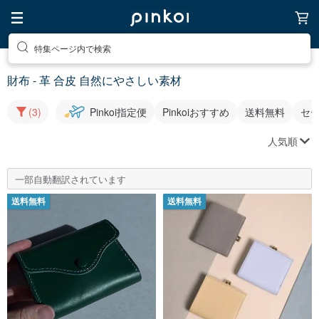
特集ページ内で検索
財布 - 革 合皮 自然にやさしい素材
(3)
Pinkoi指定便
Pinkoiおすすめ
送料無料
セ
人気順
一部自動翻訳されています
送料無料
送料無料