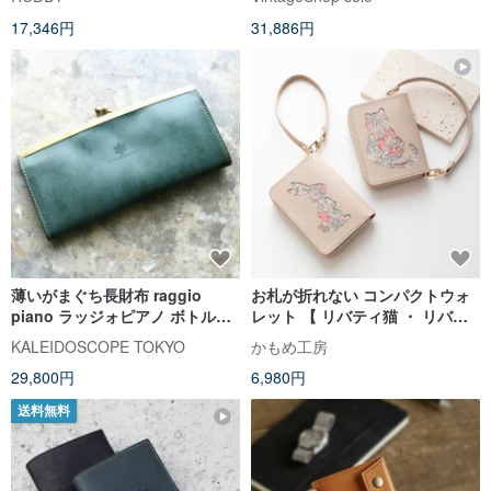
ンテージ オールド ustkxg
17,346円
31,886円
薄いがまぐち長財布 raggio
お札が折れない コンパクトウォ
piano ラッジォピアノ ボトルグ
レット 【 リバティ猫 ・ リバテ
リーン 経年と摩擦で育てる日本
ィうさぎ 】 本革 ミニ財布
KALEIDOSCOPE TOKYO
かもめ工房
製本革 ロロマレザー 薄型 スリム
HW51K
29,800円
6,980円
送料無料