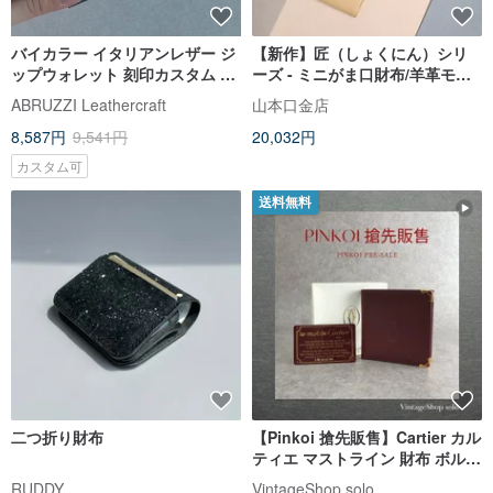
バイカラー イタリアンレザー ジ
【新作】匠（しょくにん）シリ
ップウォレット 刻印カスタム 8
ーズ - ミニがま口財布/羊革モデ
色
ル
ABRUZZI Leathercraft
山本口金店
8,587円
9,541円
20,032円
カスタム可
送料無料
二つ折り財布
【Pinkoi 搶先販售】Cartier カル
ティエ マストライン 財布 ボルド
ー レザー 二つ折り vintage ヴィ
RUDDY
VintageShop solo