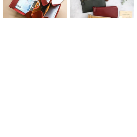
シンプルアコーディオン式ミニ
【5色】 小さい薄型長財布 お札
ウォレット/財布 本革レディース
がピッタリはいる 小さく機能的
二つ折り財布 名入れ箔押し/型押
で使いやすい 超軽量で水や傷に
anvioriginal
cocochi kobo ココチ工房
し可能 新色登場
強い上質国産人工皮革製 ( 受注生
3,892円
9,350円
産 )
カスタム可
送料無料