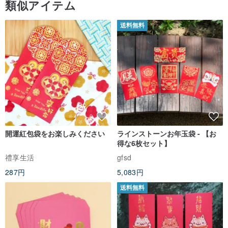
類似アイテム
送料無料
開運紅包袋をお楽しみください
ラインストーンお年玉袋 - 【お
得な6枚セット】
禮享生活
gfsd
287円
5,083円
送料無料