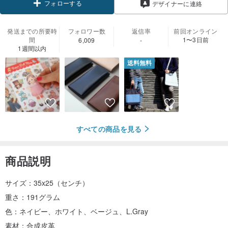
フォローする
デザイナーに連絡
発送までの所要時
フォロワー数
返信率
前回オンライン
間
1〜3日前
6,009
-
1週間以内
送料無料
すべての商品を見る
商品説明
サイズ：35x25（センチ）
重さ：191グラム
色：ネイビー、ホワイト、ベージュ、L.Gray
素材：合成皮革