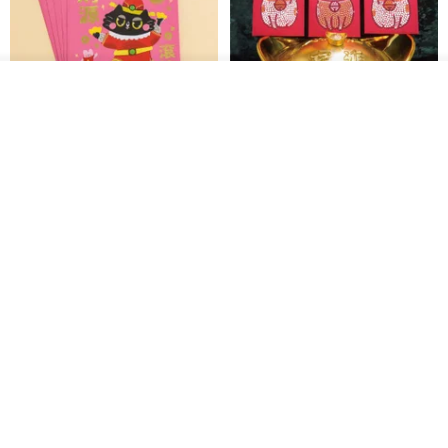
その他の商品を見る
ショップを見る
黒猫マルーの小さな財神 宝くじ
【GFSD】ラインストーン精品 -
ホットスタンプポチ袋
煌めく多目的ポチ袋 -【招財納
福・金運招来】
Huei Hei Ji Bai
gfsd
516円
6,868円