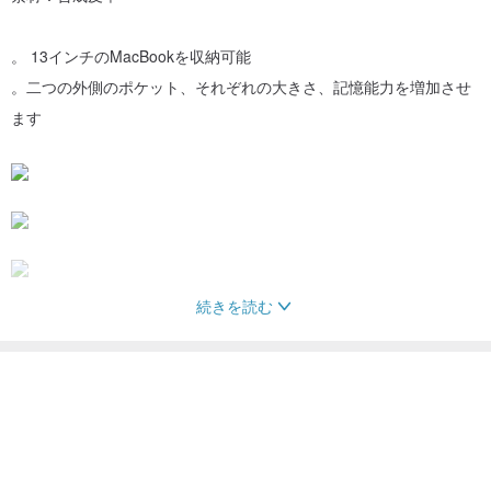
。 13インチのMacBookを収納可能
。二つの外側のポケット、それぞれの大きさ、記憶能力を増加させ
ます
続きを読む
<注意事項>
※この商品は革が重い味原因染めているため、
提言は、彼らの1-3天使が散逸開くために換気の良い場所に配置され
た商品を受け取りました。