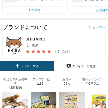
無料（最大500円OFF）
割引詳細
割引詳
ブランドについて
ショップへ
SHIBAINC
香港
4.9
(360)
フォローする
デザイナーに連絡
発送までの所要時
フォロワー数
返信率
前回オンライン
間
1週間以上
2,351
75%
1週間以内