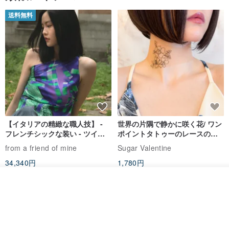
送料無料
【イタリアの精緻な職人技】 -
世界の片隅で静かに咲く花/ ワン
フレンチシックな装い - ツイル
ポイントタトゥーのレースのチ
プリントシルクスカーフトップ
ョーカー SV649
from a friend of mine
Sugar Valentine
ス
34,340円
1,780円
送料無料
その他の商品を見る
ショップを見る