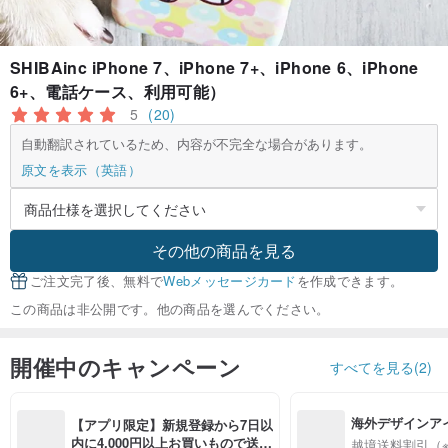
SHIBAinc iPhone 7、iPhone 7+、iPhone 6、iPhone
6+、電話ケース、利用可能）
5
(20)
自動翻訳されているため、内容が不完全な場合があります。
原文を表示（英語）
その他の商品を見る
ご注文完了後、無料で
Webメッセージカード
を作成できます。
この商品は非公開です。他の商品を選んでください。
開催中のキャンペーン
すべてを見る(2)
海外デザインア
【アプリ限定】新規登録から7日以
入
内に4,000円以上お買いもので送料
越境送料割引（