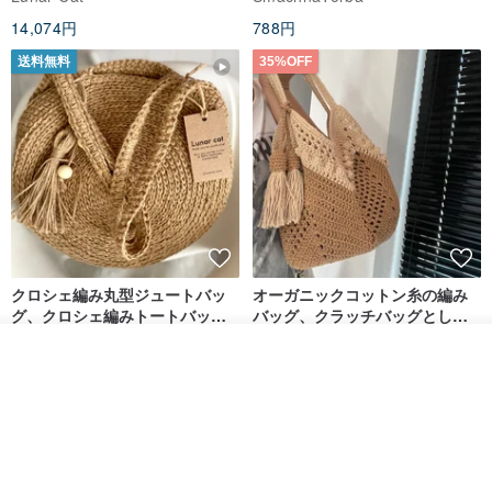
ディース クロスボディ
色やその他のカスタマイズされたに変換したいですか？デザイナー
14,074円
788円
にお問い合わせください。
送料無料
35%OFF
注意してください。
- 複数の手作業によってモバイルシェルを塗装、生産の必要性、そ
れは通常約7日かかり、しばらくお待ちください。
- 通常の状況下では、完成した表面が滑らかですが、デザインはい
くつかのテクスチャ塗装装飾や法律を追加します、少し凹みなる機
会が、決してリング状の設計および使用を持っています。
- それぞれが関係の手作りの携帯電話のシェルであるため、それぞ
クロシェ編み丸型ジュートバッ
オーガニックコットン糸の編み
グ、クロシェ編みトートバッ
バッグ、クラッチバッグとして
れ、少し手のか、絵と痕跡があるかもしれないので、また、理解し
グ、クロシェ編みショルダーバ
も。
Lunar Cat
Knits And Woven By Oom
たいと考えています。
入荷待ち登録
ッグ
ショップを見る
11,425円
5,405円
8,314円
送料無料
貨物配送：
二枚を購入するよりも、ミュージアムピースは、無料の電子メール
を開始しました。