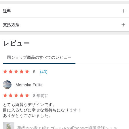
サムスンギャラクシーA7（2016）
送料
ソニーのXperia Z3
ソニーのXperia Z4
支払方法
ソニーのXperia Z5
ソニーのXperia Z5プレミアム
レビュー
ソニーのXperia X
ソニーのXperia XP
同ショップ商品のすべてのレビュー
ソニーのXperia XA
5
(43)
ソニーのXperia XAウルトラ
ソニーのXperia Z3コンパクト
Momoka Fujita
ソニーのXperia Z4コンパクト
8 年前に
ソニーのXperia Z5コンパクト
LG G2の（唯一のソフトエッジ、購入のアップグレードを追加して
とても綺麗なデザインです。
目に入るたびに幸せな気持ちになります！
ください）
ありがとうございました。
LGのG3（のみソフトエッジ、購入のアップグレードを追加してく
手描きの青と緑とゴールドのiPhoneの透明電話シェル携帯電話のセット7 6S民族のインドの絵画約サムスンギャラクシーソニーLGケースヘナマンダラマンダラ禅ハンナマン茎
ださい）