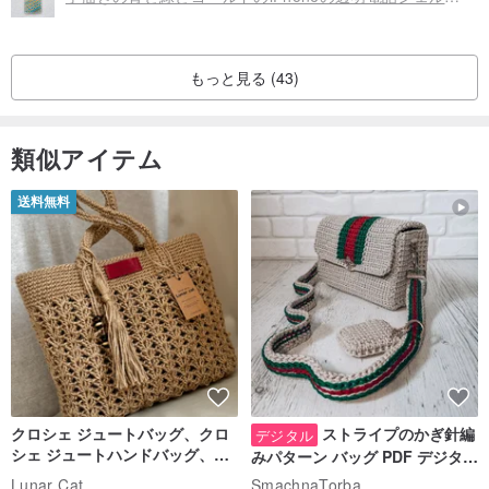
LGのG4（のみソフトエッジ、購入のアップグレードを追加してく
ださい）
もっと見る (43)
LGのG5（のみソフトエッジ、購入のアップグレードを追加してく
ださい）
LG V10（唯一のソフトエッジは、購入のアップグレードを追加して
類似アイテム
ください）
送料無料
ソニーのモデルに加えて、購入のアップグレードは、以下のリンク
からオールインクルーシブソフト側を追加することができます。
www.pinkoi.com/product/Bl7Ta3df
別のプラスサービスああワード：
www.pinkoi.com/product/JqybrdGF
クロシェ ジュートバッグ、クロ
ストライプのかぎ針編
デジタル
シェ ジュートハンドバッグ、リ
みパターン バッグ PDF デジタル
ユーザブルバッグ
インスタント ダウンロード、レ
Lunar Cat
SmachnaTorba