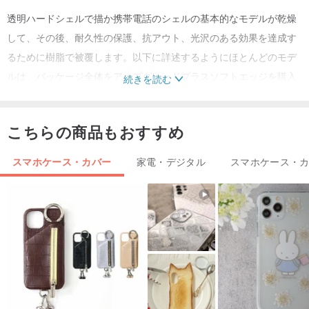
透明ハードシェルで描か携帯電話のシェルの基本的なモデルが乾燥
して、その後、耐久性の保護、抗アウト、光沢のある効果を達成す
るために樹脂で被覆します。以下に詳述するようにほとんどのモデ
ルは、パッケージ全体をアップグレードプラスソフトエッジを購入
続きを読む
する必要がすることができます。
こちらの商品もおすすめ
モデルをカスタマイズすることができます。
iPhone 7
スマホケース・カバー
家電・デジタル
スマホケース・
iPhone 7プラス
iPhone 6 / 6S
iPhone 6 / 6Sプラス
iPhone SE
iPhone 5 / 5S / 5C
iPhone 4 / 4S
サムスンギャラクシーS4
サムスンギャラクシーS5