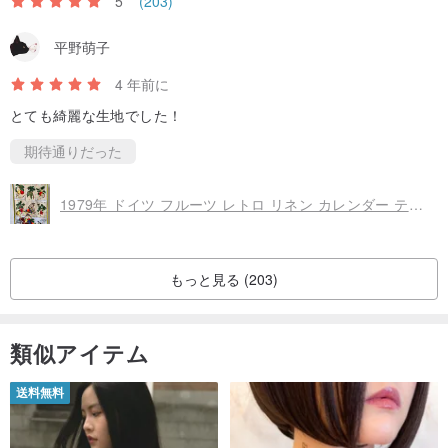
5
(203)
平野萌子
4 年前に
とても綺麗な生地でした！
期待通りだった
1979年 ドイツ フルーツ レトロ リネン カレンダー ティータオル - フィスバ ストッフェルス - キッチン ウォールアート
もっと見る (203)
類似アイテム
送料無料