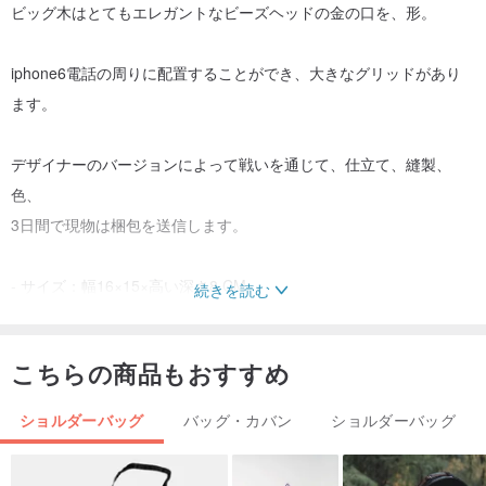
ビッグ木はとてもエレガントなビーズヘッドの金の口を、形。
iphone6電話の周りに配置することができ、大きなグリッドがあり
ます。
デザイナーのバージョンによって戦いを通じて、仕立て、縫製、
色、
3日間で現物は梱包を送信します。
- サイズ：幅16×15×高い深さ8 CM
続きを読む
- 金属銀鎖と長い120センチメートル（除去することができます）
- 国際的には、コードのパッケージを追跡してきました
こちらの商品もおすすめ
起源/製造方法
香港：チャン・チョウ手作り
ショルダーバッグ
バッグ・カバン
ショルダーバッグ