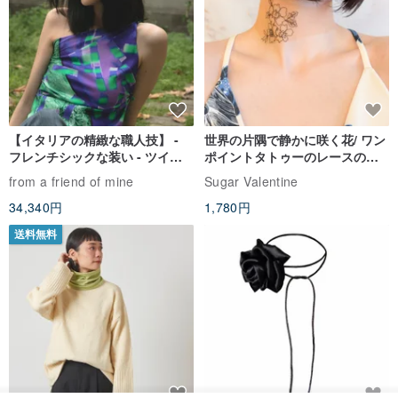
【イタリアの精緻な職人技】 -
世界の片隅で静かに咲く花/ ワン
フレンチシックな装い - ツイル
ポイントタトゥーのレースのチ
プリントシルクスカーフトップ
ョーカー SV649
from a friend of mine
Sugar Valentine
ス
34,340円
1,780円
送料無料