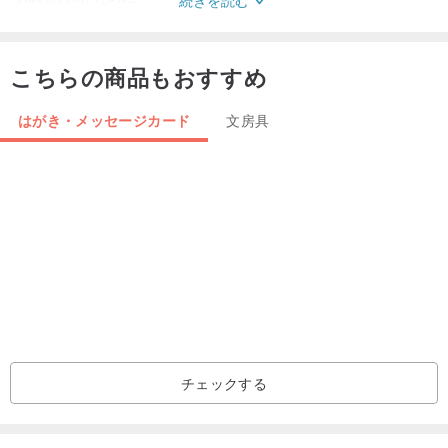
この事故
毛沢東の人生なるように混乱のための粒子
こちらの商品もおすすめ
しかし、それはまた、より多くの笑いとのトラブルのビットをもた
らします
はがき・メッセージカード
文房具
名前：カード
サイズ：13x13cm
素材：細い線紙 - 封筒や透明ステッカー付き
原産地：台湾
チェックする