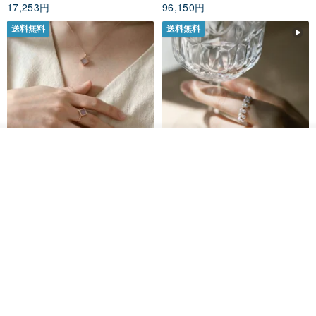
17,253円
96,150円
送料無料
送料無料
入荷待ち登録
ショップを見る
ナチュラルラベンダージェイド
カスタムメイド 天然淡水パール
リング
調節可能 編み込みチェーンリン
グ 指輪
Jadeite Atelier
Zuzu Jewelry
18,137円
8,513円
9,673円
送料無料
送料無料