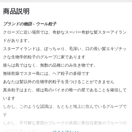
商品説明
ブランドの物語 - ウール粒子
クローズに近い場所では、奇妙なスーパー奇妙な髪スターアイラン
ドがあります。
スターアイランドは、ぽっちゃり、毛深い、口の長い髪エキゾチッ
クな生物学的粒子のグループに家であります
彼らは島ではなく、無数の品種にのみ生き物です。
無味乾燥でスター島には、ヘア粒子の多様です
あなたは髪以外の生物学的粒子を見つけることができません
真央粒子はまた、彼は島のバイオの唯一の星であることを確信して
います
しかし、このような認識は、もともと地上に住んでいるグループで
す
しかし、不可解な要因がブレークの表面に鲁拉拉家族のフルーツの
つぼみが来たために
続きを読む