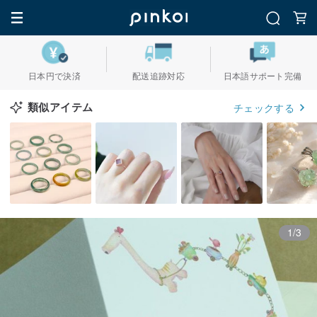
日本円で決済
配送追跡対応
日本語サポート完備
類似アイテム
チェックする
1/3