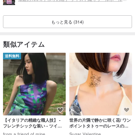
オリジン/製造方法
台湾手作りイタリア語起源
もっと見る (314)
類似アイテム
送料無料
【イタリアの精緻な職人技】 -
世界の片隅で静かに咲く花/ ワン
フレンチシックな装い - ツイル
ポイントタトゥーのレースのチ
プリントシルクスカーフトップ
ョーカー SV649
from a friend of mine
Sugar Valentine