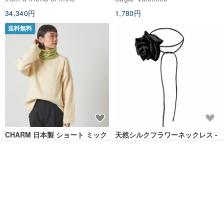
ス
34,340円
1,780円
送料無料
CHARM 日本製 ショート ミック
天然シルクフラワーネックレス -
ス オーガニックコットン ネック
ローズチョーカー - リストレッ
ウォーマー
グブレスレット シルクアクセサ
その他の商品を見る
カジュアルボックス casual box
Marina V Lingerie
リー
ショップを見る
2,500円
9,769円