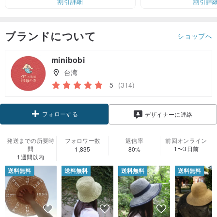
割引詳細
割引詳
ブランドについて
ショップへ
minibobi
台湾
5
(314)
フォローする
デザイナーに連絡
発送までの所要時
フォロワー数
返信率
前回オンライン
間
1〜3日前
1,835
80%
1週間以内
送料無料
送料無料
送料無料
送料無料