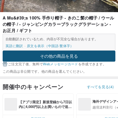
A Mu&#39;s 100% 手作り帽子 - きのこ髪の帽子 / ウール
の帽子 / - ジャンピングカラーブラックグラデーション -
お正月 / ギフト
自動翻訳されているため、内容が不完全な場合があります。
英語に翻訳
原文を表示（中国語-繁体字）
その他の商品を見る
ご注文完了後、無料で
Webメッセージカード
を作成できます。
この商品は非公開です。他の商品を選んでください。
開催中のキャンペーン
すべてを見る(4)
海外デザインア
【アプリ限定】新規登録から7日以
入
内に4,000円以上お買いもので送料
越境送料割引（
無料（最大500円OFF）