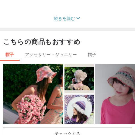
続きを読む
彼女は言うために使用：手でものを作るために、マシンが異なって
います。
こちらの商品もおすすめ
固体厚さを有し、
マークをしました、
帽子
アクセサリー・ジュエリー
帽子
固体品質を持って....
私にとっては、
以上、
かけがえのない固体優しい - Uは温度を有します。
材料❀❀
日本インクジェット勾配ウール
イタリアのウールウールキャップ❀❀
チェックする