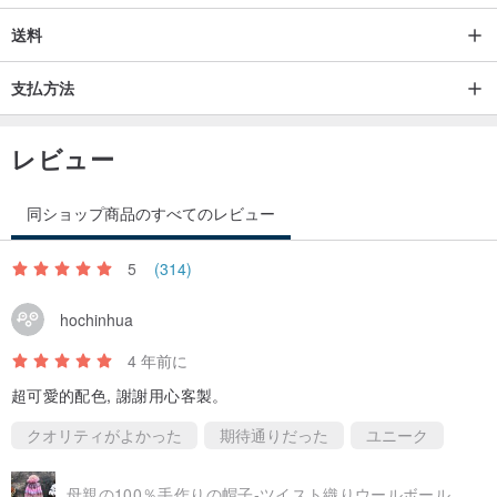
最後に、両手が邪魔に水を押してください
乾燥させる涼しい場所。
送料
✔✔✔長い時間のための日と長時間水に浸したり。
支払方法
❀サイズ、仕様❀
レビュー
フラット
長さ：23センチメートル
同ショップ商品のすべてのレビュー
幅：21センチメートル
頭囲54〜59センチメートルのために
5
(314)
hochinhua
❀❀デザイナーやブランドプロフィール
4 年前に
Minibobiはママの手作りのxは
超可愛的配色, 謝謝用心客製。
母と娘の愛のための手の一組
それぞれの作品はユニークであり、いくつかの商品の1
クオリティがよかった
期待通りだった
ユニーク
全員に送信さ暖かさを感じてほしいです。
母親の100％手作りの帽子-ツイスト織りウールボールハット-ピンクのグラデーション/クリスマス/ギフトの交換