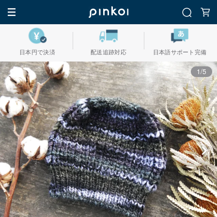
日本円で決済
配送追跡対応
日本語サポート完備
1/5