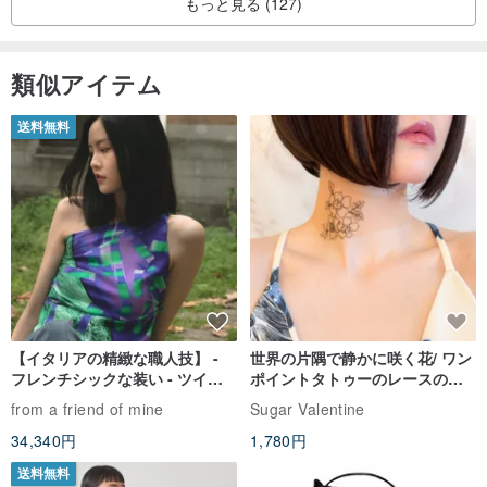
もっと見る (127)
類似アイテム
送料無料
【イタリアの精緻な職人技】 -
世界の片隅で静かに咲く花/ ワン
フレンチシックな装い - ツイル
ポイントタトゥーのレースのチ
プリントシルクスカーフトップ
ョーカー SV649
from a friend of mine
Sugar Valentine
ス
34,340円
1,780円
送料無料