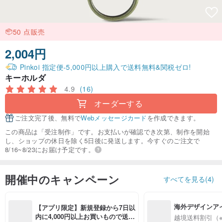
50 点販売
2,004円
Pinkoi 指定便-5,000円以上購入で送料無料&関税ゼロ!
キーホルダ
4.9
(16)
オーダーする
ご注文完了後、無料で
Webメッセージカード
を作成できます。
この商品は「受注制作」です。お支払いが確認でき次第、制作を開始
し、ショップの休日を除く5日後に発送します。今すぐのご注文で
8/16~8/23にお届け予定です。
開催中のキャンペーン
すべてを見る(4)
海外デザインア
【アプリ限定】新規登録から7日以
入
内に4,000円以上お買いもので送料
越境送料割引（