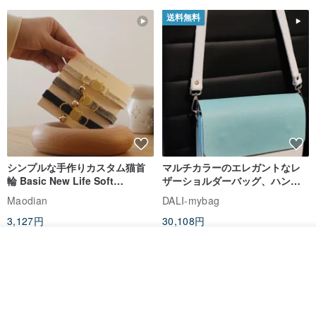
送料無料
シンプルな手作りカスタム猫首
マルチカラーのエレガントなレ
輪 Basic New Life Soft
ザーショルダーバッグ、ハンド
Organic Cat Collar | Simple
メイド
Maodian
DALI-mybag
Soft Cat Collar
3,127円
30,108円
送料無料
送料無料
オーダーする
お気に入り
ショップを見る