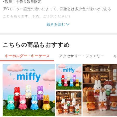
• 数量：手作り数量限定
(PCモニター設定の違いによって、実物とは多少色の違いがである
こともあります。予め、ご了承ください）
続きを読む
/ 使用方法とお手入れ方法 /
• 革製品なので、水気を避けてください、万一濡れた場合は、陰干
こちらの商品もおすすめ
ししてください。天日干しはお止めください。
• 長時間ご使用にならない場合は、乾燥したところに収納して、定
キーホルダー・キーケース
アクセサリー・ジュエリー
期的に革用オイルやミンクオイルでお手入れしていただくことによ
り、革製品を長持ちさせることができます。
• 革製品ひとつひとつがオンリーワン商品です。人間の肌と同じよ
うに、自然な傷跡やキメなどがみられますが、これも商品デザイン
の一部です！
産地/生産方法
• 台湾/手作り