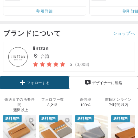
無料（最大500円OFF）
割引詳細
割引詳
ブランドについて
ショップへ
lintzan
台湾
5
(3,008)
フォローする
デザイナーに連絡
発送までの所要時
フォロワー数
返信率
前回オンライン
間
24時間以内
8,213
100%
1週間以上
送料無料
送料無料
送料無料
送料無料