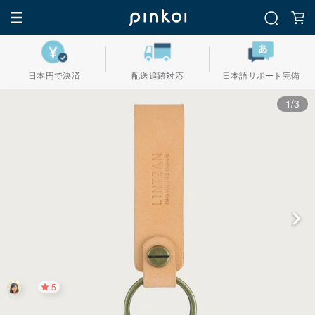
日本円で決済
配送追跡対応
日本語サポート完備
1/3
5