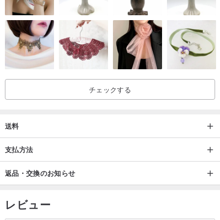
[はじめに]
材料：黒クルミ、チェリー
商品の寸法：180x40、高さ50cmの。
製品の特徴：
チェックする
簡単にすべての無垢材のフレーム設計、安定した構造は、変更され
る場合があります。
送料
錆に簡単に銅のハードウェアの付属品、
ダブテール継手伝統的なデザイン、固体外観
支払方法
ブランド名：西工房
返品・交換のお知らせ
オリジン/製造方法
レビュー
中国