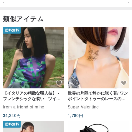
類似アイテム
送料無料
【イタリアの精緻な職人技】 -
世界の片隅で静かに咲く花/ ワン
フレンチシックな装い - ツイル
ポイントタトゥーのレースのチ
プリントシルクスカーフトップ
ョーカー SV649
from a friend of mine
Sugar Valentine
ス
34,340円
1,780円
送料無料