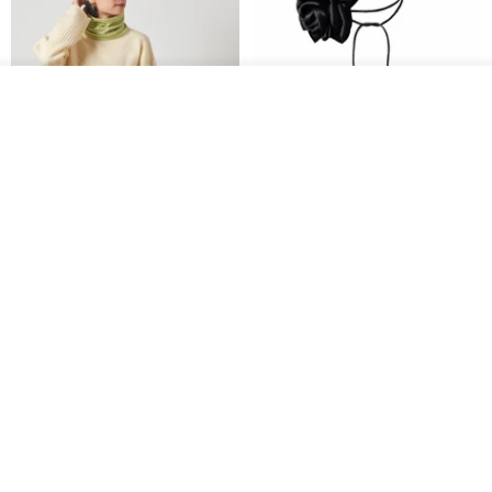
入荷待ち登録
ショップを見る
CHARM 日本製 ショート ミック
天然シルクフラワーネックレス -
ス オーガニックコットン ネック
ローズチョーカー - リストレッ
ウォーマー
グブレスレット シルクアクセサ
カジュアルボックス casual box
Marina V Lingerie
リー
2,500円
9,769円