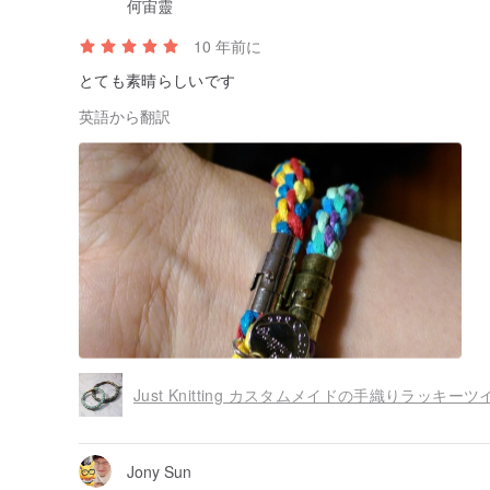
何宙靈
次のいずれかの株式かどうかを尋ねたことができます前
に連絡銅線とビーズの色を選択することができ、出荷す
10 年前に
彼らのために待つことができません。
♥材料の光やゲストの複雑さが変化することを選択し、
とても素晴らしいです
順序付け
♥すべての私たちのジュエリーは、香港織りのすべての
英語から翻訳
させようとすることができますが、すべてが微小間隙を
です。
♥♥♥次のシングルの前に上記を受け入れていることを確認
オリジン/製造方法
香港の手作りハンドメイド
Jony Sun