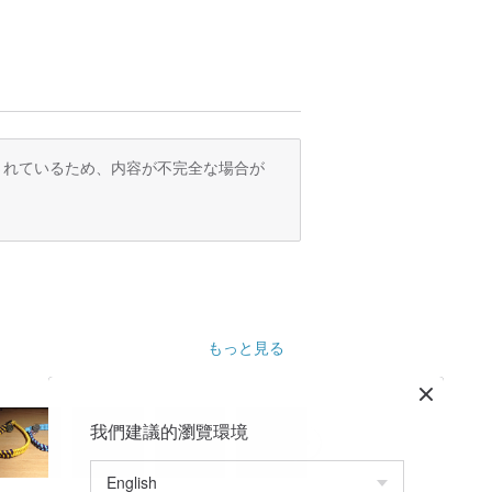
ユニークなジュエリーアクセサリーの専門
めに手で伝統的なを通して、現代の物質と
訳されているため、内容が不完全な場合が
を提供し、顧客がユニークな装飾を作成
ます。
ーチや材料を探索するために努力して、人
ことを保証するために、手の結果のための
もっと見る
アーは聞い潜在夢ちょうどニットブラン
組み合わせた現代的なジュエリー素材を構築
リーデザインのコースに出席していまし
我們建議的瀏覽環境