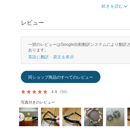
ただ、編み物は、スタイリッシュで心地よいデザインの
店。
レビュー
ブランドコンセプトは回想と伝統的な織りの認識するた
組み合わせて作られています。
一部のレビューはGoogle自動翻訳システムにより翻
我々は、より多くの顧客価値のオーダーメイドサービス
あります。
し、個人の好みや材料に応じて色を選択することができ
英語に翻訳
原文を表示
我々はまた、自身のブランド小さな丸いカード。
同ショップ商品のすべてのレビュー
我々は常に我々の大切なお客様のための革新的なアプロ
気のアクセサリーの美しいとユニークな個性を生み出す
あなたの愛を示します。
4.9
(86)
英国の店主ソフィアはイングランドのさらなる研究のツ
写真付きのレビュー
ド、創造的、伝統的な織り職人の技や友人Rainnieと
触れ学んだ、セントラル・セント・マーチンズのジュエ
た。