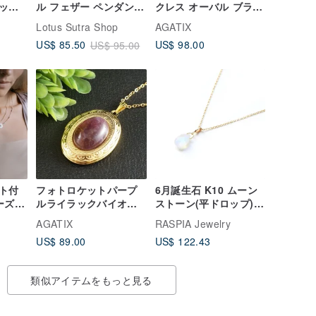
ック
ル フェザー ペンダント
クレス オーバル ブラス
セラミ
とタッセル ウィメンズ
フォトロケット ペンダ
Lotus Sutra Shop
AGATIX
 ラッ
ジュエリー フェミニン
ント 記念品ネックレス
US$ 98.00
US$ 85.50
US$ 95.00
ジュエリー
ト付
フォトロケットパープ
6月誕生石 K10 ムーン
ーズネ
ルライラックバイオレ
ストーン(平ドロップ)
ットアメジストゴール
ネックレスチャーム
AGATIX
RASPIA Jewelry
ド記念品ペンダントネ
~BOURGEON~(チェー
US$ 89.00
US$ 122.43
ックレスジュエリー
ンのセット購入できま
す)
類似アイテムをもっと見る