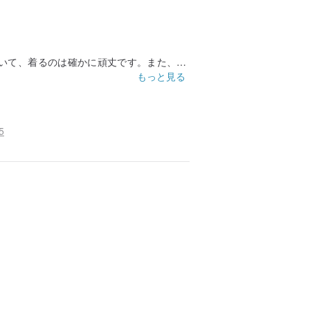
いて、着るのは確かに頑丈です。また、取
いるため、さらに特別なものになります。
もっと見る
コミュニケーションまでのプロセス全体、
すべてのやり取り。私は間違いなくまた戻
5