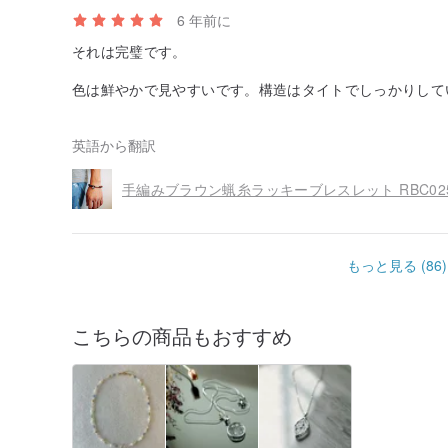
6 年前に
それは完璧です。
色は鮮やかで見やすいです。構造はタイトでしっかりして
り扱いのヒントに関する個人的な手書きのメモが付属して
英語から翻訳
全体として、私が注文したいことについて話し合ってから
あなたが彼らの誠実さを感じ、あなたが大切にされている
ってきます:)
手編みブラウン蝋糸ラッキーブレスレット RBC02
もっと見る (86)
こちらの商品もおすすめ