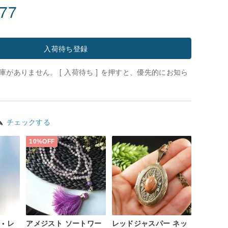
.77
入荷待ち登録
がありません。 [ 入荷待ち ] を押すと、優先的にお知ら
ム
チェックする
10%OFF
 • レ
アメジスト ソートワー
レッドジャスパー ネッ