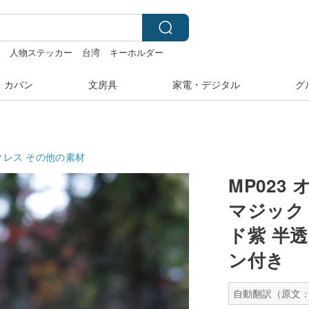
湾
人物ステッカー
台湾
キーホルダー
・カバン
文房具
家電・デジタル
グ
クレス
その他の素材
MP023
マジック
ド紫 半
ン付き
自動翻訳（原文：