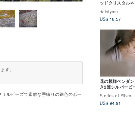
ッドクリスタルネ
レス • フラワー
daintyme
ックペンダント •
US$ 18.57
キーチャーム
ります。
花の模様ペンダン
き2連シルバービ
ックレス (N0129)
クリルビーズで素敵な手織りの銅色のボー
Stories of Silver
US$ 94.91