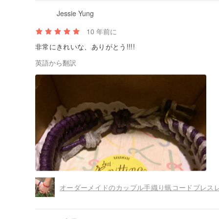
香港商業ラジオは器用な「マウスモール」、ミルクファッ
Jessie Yung
キスタイルデザイン大学主宰903を受けていました。
10 年前に
非常にきれいな、ありがとう!!!!
英語から翻訳
あなたが詳細をお知りになりたい場合は、〜私たちの顔
♥サイズ説明
製品ニット部品寸法：約13ミリメートルの直径は約50
パッケージ寸法との製品：55のx 55のx 25ミリメートル
/使用とメンテナンス情報/
1.銅ボールは、手織り、および銅であるため、凹部を行
2.化学薬品、海水、スイミング.....など、温泉を運ぶ触
3.あなたが運ばない場合は、体重を防ぎ、過剰な酸化す
の個人的な宝石箱に入れ、保護付属品を確保することが
4.各装飾は、環境保護のクラフト紙のギフトボックスが
/カスタムについて/
オーダーメイドのカップル手織り蝋コードブレスレ
♥すべてちょうどニット商品製品は、すべての実撮影さ
の光が少し色を生成するので、次のシングル前に考慮す
す！