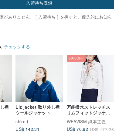
入荷待ち登録
がありません。 [ 入荷待ち ] を押すと、優先的にお知ら
ム
チェックする
60%OFF
り外し襟
Liz jacket 取り外し襟
万能撥水ストレッチス
ウールジャケット
リムフィットジャケッ
ト - カーキ
shiro-i
WEAVISM 織本主義
US$ 142.31
US$ 70.92
US$ 177.28