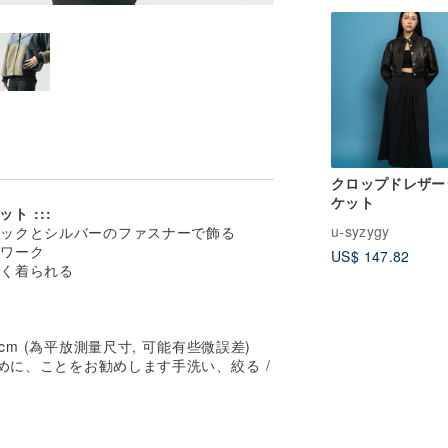
クロップドレザー
ケット
ト :::
u-syzygy
ロックとシルバーのファスナーで飾る
チワーク
US$ 147.82
かく着られる
11cm (為平放測量尺寸, 可能有些微誤差)
めに、ことをお勧めします手洗い、絞る /