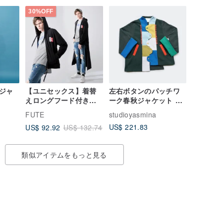
30%OFF
ジャ
【ユニセックス】着替
左右ボタンのパッチワ
えロングフード付きジ
ーク春秋ジャケット –
ャケット/ブラック
ダークグリーン ショー
FUTE
studioyasmina
ト丈
US$ 221.83
US$ 92.92
US$ 132.74
類似アイテムをもっと見る