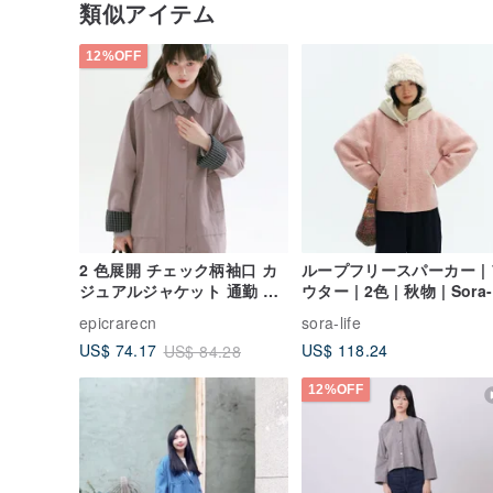
類似アイテム
12%OFF
2 色展開 チェック柄袖口 カ
ループフリースパーカー | 
ジュアルジャケット 通勤 シ
ウター | 2色 | 秋物 | Sora-
ンプル ベーシック アウター
1938
epicrarecn
sora-life
トップス
US$ 118.24
US$ 74.17
US$ 84.28
12%OFF