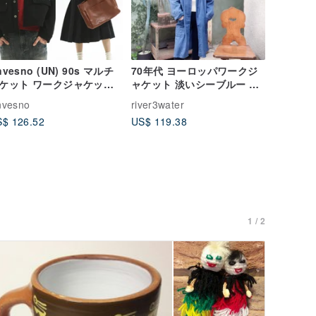
nvesno (UN) 90s マルチ
70年代 ヨーロッパワークジ
ケット ワークジャケット
ャケット 淡いシーブルー ヨ
付き ニットテクスチャー
ーロッパコットン ロング丈
nvesno
river3water
ジュアルジャケット アウ
ワークジャケット
$ 126.52
US$ 119.38
ー
1 / 2