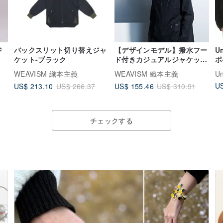
ジ
バックスリット切り替えジャ
【デザインモデル】撥水フー
U
ケット-ブラック
ド付きカジュアルジャケット
ポ
- 黒
襟
WEAVISM 織本主義
WEAVISM 織本主義
U
カ
US
US$ 213.10
US$ 155.46
US$ 266.37
US$ 310.91
タ
チェックする