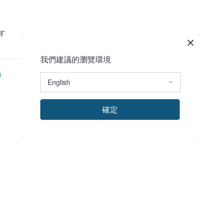
す
我們建議的瀏覽環境
)
確定