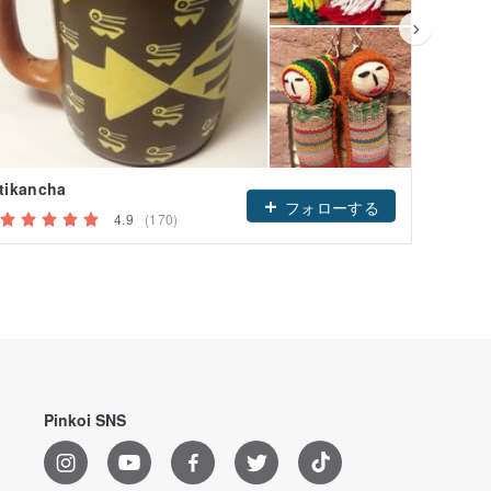
tikancha
septe
フォローする
4.9
(170)
Pinkoi SNS