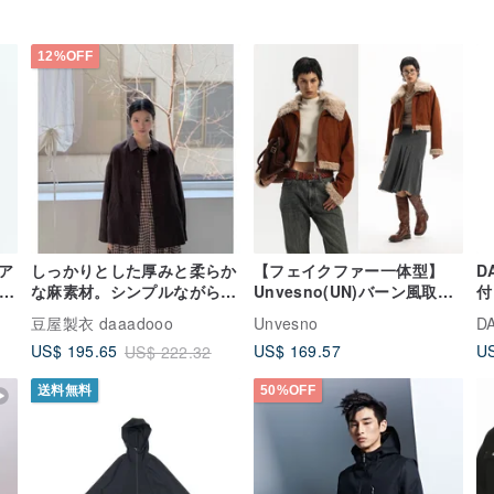
12%OFF
ア
しっかりとした厚みと柔らか
【フェイクファー一体型】
D
な麻素材。シンプルながらも
Unvesno(UN)バーン風取り
付
存在感を放つブラウンの万能
外し可能カラー スエードシ
カ
豆屋製衣 daaadooo
Unvesno
D
ジャケット。
ョートジャケット 中綿入り
配
US$ 169.57
US
US$ 195.65
US$ 222.32
ジャケット
綿
送料無料
50%OFF