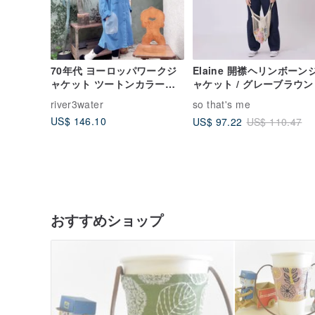
70年代 ヨーロッパワークジ
Elaine 開襟ヘリンボーン
ャケット ツートンカラーの
ャケット / グレーブラウン
淡いブルー ヨーロッパコッ
river3water
so that's me
トン ロング丈 ワークジャケ
US$ 146.10
US$ 97.22
US$ 110.47
ット
おすすめショップ