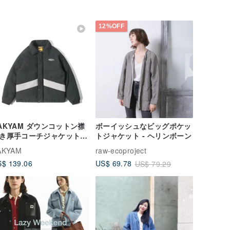
12%OFF
AKYAM ダウンコットン襟
ボーイッシュなビッグポケッ
き厚手コーチジャケット
トジャケット - ヘリンボーン
ップル向け 冬のトレンド
AKYAM
raw-ecoproject
色デザイン カジュアル中
$ 139.06
US$ 69.78
US$ 79.29
アウター