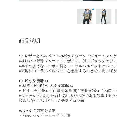
商品説明
::: レザーとベルベットのパッチワーク・ショートジャケッ
●格好いい野球ジャケットデザイン。肘にブラックのブ
●本革のようなエンボス柄とコーラルベルベットのパッ
●裏地にコーラルベルベットを使用することで、更に暖
::: 尺寸及洗滌 :::
● 材質：Fur50% 人造皮革50%
● 尺寸：全長54cm(由肩開始量測)/ 下擺寬50cm/ 袖口
●ウォッシュ: あなたのお気に入りの服である保護するた
脱水しないでください / 低アイロン布
●バッグの内容を送信:
○ 商品/ ヘッダーカード下げ札