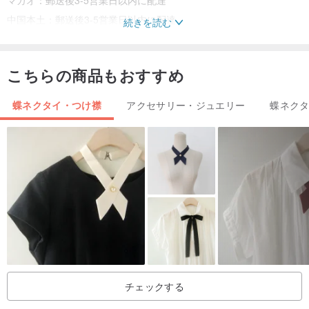
マカオ：郵送後3-5営業日以内に配達
中国本土：郵送後3-5営業日以内に配達
続きを読む
*上記時間はあくまで参考です。郵便業務の混雑状況、休日の季節お
よび天候にもよります。
こちらの商品もおすすめ
注意事項
蝶ネクタイ・つけ襟
アクセサリー・ジュエリー
蝶ネク
。写真の色は、ずれを示す可能性があるため、実際のオブジェクト
に基づいている必要があります。
。革は天然素材であり、その成長線、昆虫のしみ、色むらは正常な
現象です。
。これはオーダーメイドの職人技で、一点一点手作業で作られてい
ますが、たとえ同じ作品であっても形は異なり、またユニークなも
のでもあります。
ブランド紹介
チェックする
香港の手作りデザインブランド、革の花と呔呔専門店。私はいつの