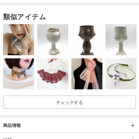
日か私は革の花とフラワーショップを持つことができると思いま
す。私たちの仕事は、繊細で繊細なファッション、革製品、アクセ
類似アイテム
サリー、そして芸術品を提供しながら、職人技と細部に重点を置い
て、職人技の心と大切さを強調しています。同時に、革のクラスは
あなたの経験と喜びを共有する、あなたの手との相互作用です。
チェックする
商品情報