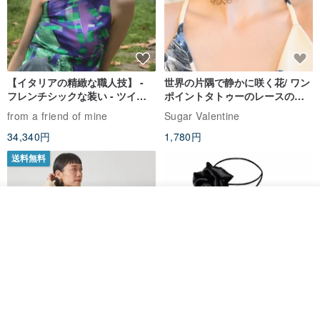
【イタリアの精緻な職人技】 -
世界の片隅で静かに咲く花/ ワン
フレンチシックな装い - ツイル
ポイントタトゥーのレースのチ
プリントシルクスカーフトップ
ョーカー SV649
from a friend of mine
Sugar Valentine
ス
34,340円
1,780円
送料無料
その他の商品を見る
ショップを見る
CHARM 日本製 ショート ミック
天然シルクフラワーネックレス -