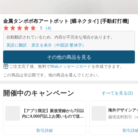
金属タンポポ布アートポット [蝶ネクタイ] [手動釘打機]
5
(4)
自動翻訳されているため、内容が不完全な場合があります。
英語に翻訳
原文を表示（中国語-繁体字）
その他の商品を見る
ご注文完了後、無料で
Webメッセージカード
を作成できます。
この商品は非公開です。他の商品を選んでください。
開催中のキャンペーン
すべてを見る(2)
海外デザインア
【アプリ限定】新規登録から7日以
入
内に4,000円以上お買いもので送料
越境送料割引（
無料（最大500円OFF）
割引詳細
割引詳