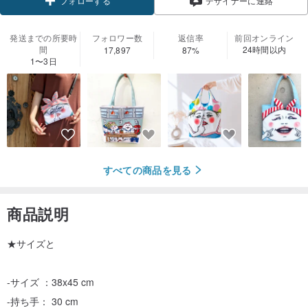
フォローする
デザイナーに連絡
発送までの所要時
フォロワー数
返信率
前回オンライン
間
24時間以内
17,897
87%
1〜3日
すべての商品を見る
商品説明
★サイズと
-サイズ ：38x45 cm
-持ち手： 30 cm