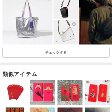
-画面上に表示される商品は、色の差が生じる場合がありますので、
商品の色は実際の商品に基づいてください、色の違いを気にしない
でください。
-
返品・交換のお知らせ
：
jp.pinkoi.com/store/shockartspace?
t...
-
返品の受付
：
pinkoi.com/my/refund
チェックする
類似アイテム