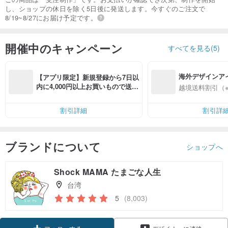
し、ショップの休日を除く5日後に発送します。今すぐのご注文で
8/19~8/27にお届け予定です。
開催中のキャンペーン
すべてを見る(5)
海外デザインア
【アプリ限定】新規登録から7日以
入
内に4,000円以上お買いもので送料
越境送料割引（
無料（最大500円OFF）
割引詳細
割引詳
ブランドについて
ショップへ
Shock MAMA たまごな人生
台湾
5
(8,003)
クーポン取得