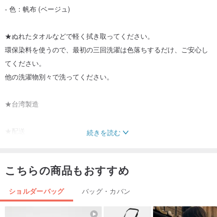
- 色：帆布 (ベージュ)
★ぬれたタオルなどで軽く拭き取ってください。
環保染料を使うので、最初の三回洗濯は色落ちするだけ、ご安心し
てください。
他の洗濯物別々で洗ってください。
★台湾製造
★配送
続きを読む
- 配送方法の種類：台湾郵便局（航空便、小包書留）
- 発送から配達されるまでの目安日数：6-8の営業日 （台湾から日
こちらの商品もおすすめ
本まで）
ショルダーバッグ
バッグ・カバン
[購入前の注意事項]