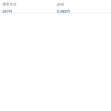
禮享生活
gfsd
287円
5,083円
送料無料
オーダーする
お気に入り
ショップを見る
黒猫マルーの小さな財神 宝くじ
【GFSD】ラインストーン精品 -
ホットスタンプポチ袋
煌めく多目的ポチ袋 -【招財納
福・金運招来】
Huei Hei Ji Bai
gfsd
516円
6,868円