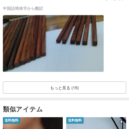
組の3分の1が返されるようにするために一見、私は失望して作ら
中国語簡体字から翻訳
れたとのように私は、理想的な箸を探しています。私は箸の色の
濃淡、異なる状況のラインを受け入れることができる、それが天
然木の特徴であるが、状況は受け入れられない：、箸本体は非常
に慎重にグリップを購入したラウンド熟考傾向フロント先端部付
近の箸の6組ライブ感と品質を簡単に快適で、そしてまっすぐに近
い一緒に箸の全ペアは、あなたが生産の担当者の意図を感じるこ
とができる、と箸の先端の6組が後で購入し、箸本体だけでなく、
貧しい適応で、完全に正方形でありますダイヤモンドリング真の
角度、厄介な不快感、品質の差が1を感じることができる肉眼で明
らかであることを、あなたの手でペアを手に、他の多くの箸より
もはるかに軽量化、ましてや木材自体はカラーラインの違いを可
能にすることができるが、同じブランド、同じアイテム、同じ価
格は、品質の違いは上許されるべきではありません。貿易政策の
デザイン館は述べて - 「帰りの方針：カスタムメイドの商品返品
ポリシー：我々は、特別注文の商品返品サービスを受け付けてお
もっと見る (15)
りません。 「私はあなたが自分自身の品質管理を行うことができ
ることを願って、それは彼自身の兆候を壊しません。
類似アイテム
送料無料
送料無料