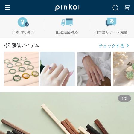
日本円で決済
配送追跡対応
日本語サポート完備
類似アイテム
チェックする
1/5