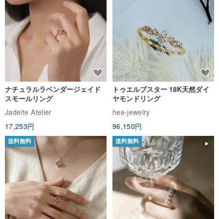
ナチュラルラベンダージェイド
トゥエルブスター 18K天然ダイ
スモールリング
ヤモンドリング
Jadeite Atelier
hee-jewelry
17,253円
96,150円
【商品紹介】
送料無料
送料無料
4つの材料、4つの態度、
私達は台湾の小さい工場を委託し、手で少量を作りました。
一度に購入することも、好きな素材を選ぶこともできます。
【製品仕様】