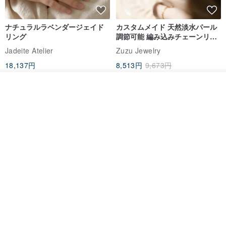
製品サイズ：22.5 x 0.9 x 0.9 cm、シングルエントリー。
ナチュラルラベンダージェイド
カスタムメイド 天然淡水パール
リング
調節可能 編み込みチェーンリン
ポートフォリオの提供：
www.pinkoi.com/product/1k2ggQCT
:
グ 指輪
Jadeite Atelier
Zuzu Jewelry
www.pinkoi.com/product/1k2ggQCT
18,137円
8,513円
9,673円
送料無料
送料無料
製品重量：メープル：14g、クルミ：10g、黒檀：21g、ローズウッ
入荷待ち登録
ショップを見る
ド：22g
素材：クルミ、黒檀、ローズウッド、カエデ（左から右へ）
PS。箸の色合いは自然な現象ではありませんので、お受けできない
場合は購入しないでください。
ナチュラルアップルグリーンジ
鼻紋メモリアルリング 指輪 肉
ブランド：瞬間木
ェイドリング
球・鼻紋ジュエリー
Jadeite Atelier
atarox
産地/製造方法
19,464円
33,841円