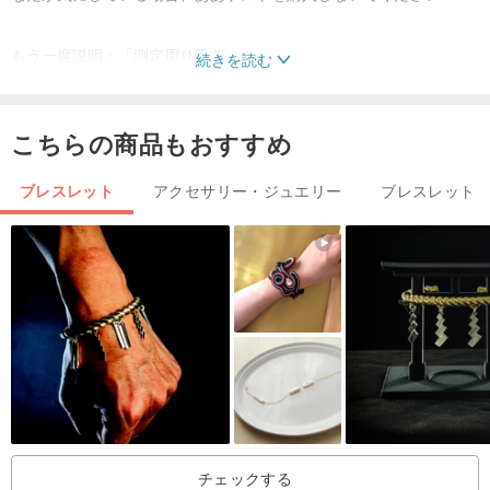
もう一度説明：「測定周り手 "
続きを読む
ハンド周囲サイズはカスタマイズすることができますので、大きす
ぎるか小さすぎる心配しないでください。
こちらの商品もおすすめ
手の周りの、手のサークルの周りにロープで、計算センチを行うに
は、次に、測定するための定規を次のマークを行います。
ブレスレット
アクセサリー・ジュエリー
ブレスレット
私たちはあなたの手 "本当のワイ"が必要なので、あまりにも緩んで
いるか、きつなりません。
✝LYLA.Accessoriesブレスレット手順✝
私たちのリストバンドは、半貴石やミネラルを使用しています
（瑪瑙、蜂蜜のヒスイ、ターコイズ、染めターコイズ、ハマグリ、
カルセドニー、水晶...等）プラスチックビーズよりも耐久性のある
品質も魅力❤
チェックする
一部も限られているので、同じミススタイルを購入することは困難