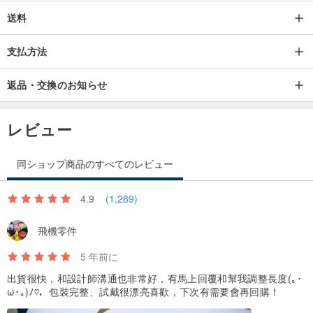
の使用は、
送料
基本的にはあまりにも暴力的、ブレスレットが壊れていないオフ着
支払方法
用しないでください。
✿いくつかの銀または金属ビーズは長い正常な現象である黒、後に
返品・交換のお知らせ
着用することができます。
あなたは銀が保存に時間がほとんどないと少し明るく表面たい場合
レビュー
✿、あなたが銀のクリーニングクロスで拭い行うことができ、
彼の黒色酸化物や摩擦の状況を軽減する明確なマニキュアの層。
同ショップ商品のすべてのレビュー
あなたのブレスレットの生活と品質を保護し、拡張するか、より多
4.9
(1,289)
くの方法に準拠しています。
飛機零件
✡LYLA.Accessoriesブレスレットをお買い上げいただき、誠にあり
5 年前に
がとうございます✡
出貨很快，和設計師溝通也非常好，有馬上回覆和幫我調整長度(｡･
オリジン/製造方法
ω･｡)ﾉ♡，包裝完整、試戴很漂亮喜歡，下次有需要會再回購！
台湾