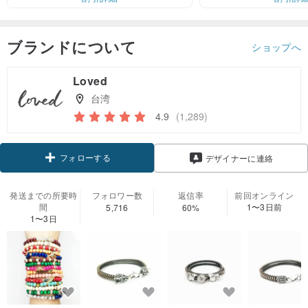
ブランドについて
ショップへ
Loved
台湾
4.9
(1,289)
フォローする
デザイナーに連絡
発送までの所要時
フォロワー数
返信率
前回オンライン
間
1〜3日前
5,716
60%
1〜3日