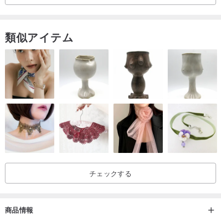
です。
ブレスレットの色はコンピュータの画面に応じて異なる場合があ
類似アイテム
り、購入することができない友人の提案があります。
14.5〜15センチの周りのほとんどのブレスレットを手にポーアルバ
ム、
そこで使用されるビーズの数は、周りの手の大きさに変化します。
だから、ビーズ14.5〜15センチメートルとブレスレットより周りよ
り小さいか大きいいくつかの手がああ異なるものになります！
×Q＆A×
あなたは入浴や汗には、ブレスレットを受け取るとき✿、それはあ
チェックする
なたが身に着けていないことをお勧めします。
濡れた手を洗うとき✿役立つ、ヘアドライヤーや乾燥機で拭いて乾
燥させます。
商品情報
✿日本のワイヤーブレスレットの水晶弾性線またはインポート絹糸