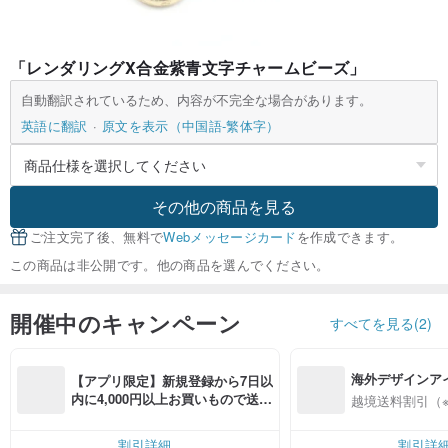
「レンダリングX合金紫青文字チャームビーズ」
自動翻訳されているため、内容が不完全な場合があります。
英語に翻訳
原文を表示（中国語-繁体字）
その他の商品を見る
ご注文完了後、無料で
Webメッセージカード
を作成できます。
この商品は非公開です。他の商品を選んでください。
開催中のキャンペーン
すべてを見る(2)
海外デザインア
【アプリ限定】新規登録から7日以
入
内に4,000円以上お買いもので送料
越境送料割引（
無料（最大500円OFF）
割引詳細
割引詳