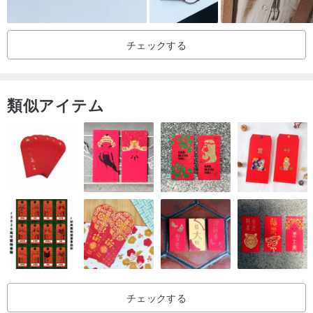
す。
チェックする
＜サイズ＞
本体→約10.5cm×5.5cm
クリップ→約46mm×7mm
類似アイテム
＜付属品について＞
蝶ネクタイ本体の他にクリップを1つお付けしております。
ベルトが必要な方は別途ご購入いただくことになりました。
こちらより購入が可能です→
en.pinkoi.com/product/1Bkyr3if
＜注意事項＞
・付属品はクリップのみです。ベルトが必要な方は別途ご注文くだ
さい。
→
en.pinkoi.com/product/1Bkyr3if
チェックする
・一つ一つ丁寧にお作りしておりますが、大きさや形に多少のバラ