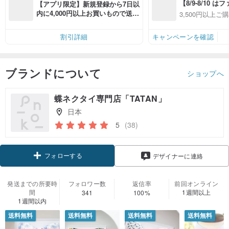
【8/9-8/10 
【アプリ限定】新規登録から7日以
員感謝デー】ア
内に4,000円以上お買いもので送料
3,500円以上ご
全品対象7％OFF
無料（最大500円OFF）
OFF
件あり、最大50
割引詳細
キャンペーンを確認
ブランドについて
ショップへ
蝶ネクタイ専門店「TATAN」
日本
5
(38)
フォローする
デザイナーに連絡
発送までの所要時
フォロワー数
返信率
前回オンライン
間
1週間以上
341
100%
1週間以内
送料無料
送料無料
送料無料
送料無料