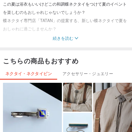
この夏は浴衣もいいけどこの和調蝶ネクタイをつけて夏のイベント
を楽しむのもおしゃれじゃないでしょうか？
蝶ネクタイ専門店「TATAN」の提案する、新しい蝶ネクタイで夏を
おしゃれに過ごしませんか？
続きを読む
フォーマルな服装にも合いますよ♪
こちらの商品もおすすめ
＜カラー＞
全部で6色のカラーバリエーションがあります。
ネクタイ・ネクタイピン
アクセサリー・ジュエリー
※このページはからし色の販売です。
他のカラーをご希望の方は各カラー販売ページをご覧ください。
＜素材＞
綿 100%
裏地に接着芯を使用しているため、型が崩れにくくなっておりま