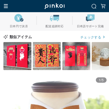
日本円で決済
配送追跡対応
日本語サポート完備
類似アイテム
チェックする
1/5