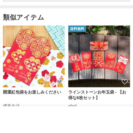
類似アイテム
送料無料
開運紅包袋をお楽しみください
ラインストーンお年玉袋 - 【お
得な6枚セット】
禮享生活
gfsd
287円
5,083円
その他の商品を見る
ショップを見る
送料無料