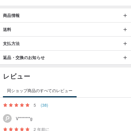
つきがございます。
・他のハンドメイドサイトにも出品しておりますので、タイミング
商品情報
によっては在庫が無い場合がございます。
・お使いのパソコンなどのモニターや撮影の天候等によっては実物
送料
の商品と色が若干異なる場合がございます。ご了承ください。
支払方法
・当店は全て受注製作です。
・発送は通常3日〜5日以内に行います。（土日・祝日を除く）
返品・交換のお知らせ
・ギフトラッピングをご希望のお客様はご注文時に備考欄よりお申
し付けください。
レビュー
産地/制作方法
同ショップ商品のすべてのレビュー
生地：日本製 ハンドメイド
5
(38)
V********g
2 年前に