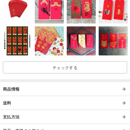
す。私たちの手にあるオイルは天然のメンテナンスオイルです！]
【長期間使用しないと乾燥します。基本メンテナンス（1〜3ヶ月に
1回）：
最初に柔らかい髪（馬の毛）のブラシを使用して革の表面を軽く磨
き、次にメンテナンスオイルの薄層で湿らせた清潔な柔らかい布を
使用します。
メンテナンス後の革はメンテナンス前よりも光沢があります！]
チェックする
*瘢痕治療
【キズ：レザーケアオイルを使ってキズの方向にこすり、キズを減
らします】
商品情報
【脱色：夏・雨時の発汗時は、濃い色の革が衣服を汚さないよう
に、明るい色の衣服を着用しないようにしてください。 ]
送料
[カビ：革のカビを防ぐために、革に新聞紙を詰めることができます/
支払方法
通常は湿度が低く換気の良い場所に置きます]
[ウォーターマークを防ぐ：