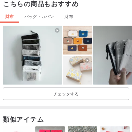
こちらの商品もおすすめ
イタリア製タイヤ牛革（一部の革/生地/ハードウェアは数量に限りが
あります。不足している場合は、最も近い素材に交換します）
財布
バッグ・カバン
財布
*サイズの説明：
幅11cmx高さ8cmx厚さ0.4cm
*その他の手順：
[写真の色は、実際の色に応じて、わずかに色かぶりがあります]
【革・生地・ハードウェアの数量に限りがございますので、欠品の
場合は最寄りの素材に交換させていただきます】
【一枚一枚の革の色や風合いは動物の体の自然な痕跡であり、これ
チェックする
らの痕跡も革特有のものになっています
魅力的です。 ]
類似アイテム
*基本的なメンテナンス
[それを維持するための最良の方法はそれを頻繁に使用することで