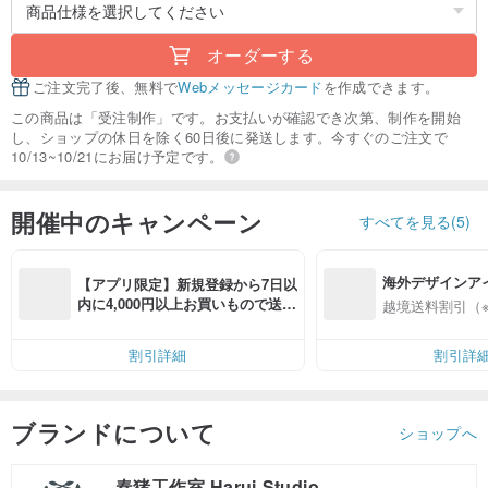
オーダーする
ご注文完了後、無料で
Webメッセージカード
を作成できます。
この商品は「受注制作」です。お支払いが確認でき次第、制作を開始
し、ショップの休日を除く60日後に発送します。今すぐのご注文で
10/13~10/21にお届け予定です。
開催中のキャンペーン
すべてを見る(5)
海外デザインア
【アプリ限定】新規登録から7日以
入
内に4,000円以上お買いもので送料
越境送料割引（
無料（最大500円OFF）
割引詳細
割引詳
ブランドについて
ショップへ
春猪工作室 Harui Studio