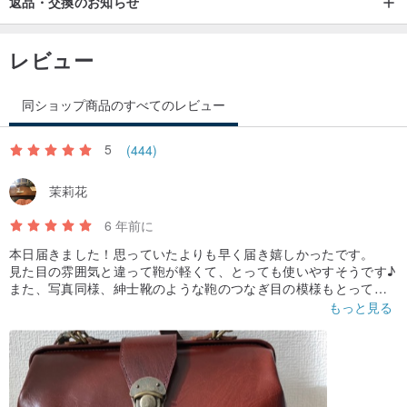
返品・交換のお知らせ
1.革全体を湿らせます（変形や変色を防ぐため、濡れたときに強く
拭かないでください）。
レビュー
2.革を自然の空気で乾燥させます（革にひびが入るのを防ぐため
に、高温で乾燥させないでください）。
同ショップ商品のすべてのレビュー
3.革が濡れて乾くと、油が失われ、最後に光沢を維持するために再
度油を塗る必要があります。 ]
5
(444)
[革の表面が汚れている：消しゴムでそっと拭きます（元の革はお勧
茉莉花
めしません）]
【革が硬くなる：革保護油で拭いて元の柔らかさを取り戻す】
6 年前に
【カビ：ブラシで表面のカビをやさしく取り除き、湿らせた清潔な
本日届きました！思っていたよりも早く届き嬉しかったです。
布で拭き、風通しの良い場所に置いてカビ臭を取り除きます】
見た目の雰囲気と違って鞄が軽くて、とっても使いやすそうです♪
また、写真同様、紳士靴のような鞄のつなぎ目の模様もとっても
----------------------------------------
かわいいです。
もっと見る
可愛いストラップのおまけもありがとうございました！鞄につけ
て使います♡！
手作り台湾製
本当にありがとうございました♪