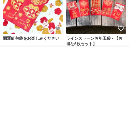
開運紅包袋をお楽しみください
ラインストーンお年玉袋 - 【お
得な6枚セット】
禮享生活
gfsd
オーダーする
287円
5,083円
お気に入り
ショップを見る
送料無料