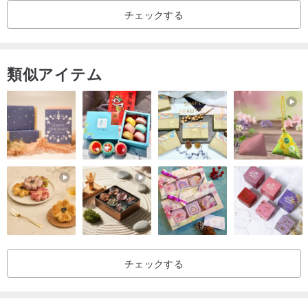
順序を置き、ああに注意してください
チェックする
教えてください
：
類似アイテム
1）
あなたの手首のサイズは
、私はあなたが（1〜3センチメートル
長くスリップノットは、独自の長さを調整することができます与え
るため、追加する必要はありません！）
2）
あなたが欲しい色
、（例：01 + 02色）
3）
サイズ以上20センチメートル顧客は添字はありません
MESIAあ
あに連絡してください:)
手首のサイズを測定する方法：
テープは、手首の位置を中心に実行するために使用することがで
き、
チェックする
その辺のCMを使用するように注意を払います
いかなるテープが存在しない場合、手首フラットリングに取り付け