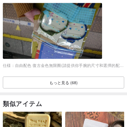
色：（例：22 23色... +）、任意の2色
ブレスレットは、カスタムです
、
次回を注文してください
、
ああ書
き込みの手首サイズに
あなたは色についてのご質問がある場合は
ああ私と連絡することを躊躇しないでください
仕様：
自由配色 復古金色無限圈(請提供你手腕的尺寸和選擇的配色)
ああに注意してください。
もっと見る (68)
製品の画面表示だけでなく、光と撮影の間の関係は、わずかに同じ
ではないでしょうから！
類似アイテム
起源/製造方法
MESIAによって香港/香港手作り