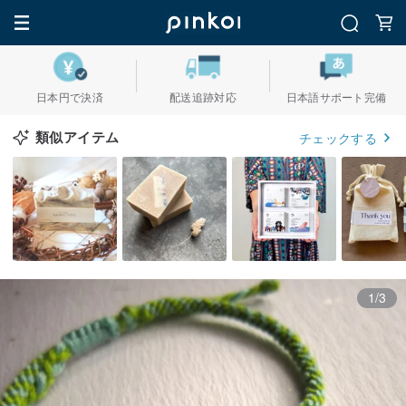
日本円で決済
配送追跡対応
日本語サポート完備
類似アイテム
チェックする
1/3