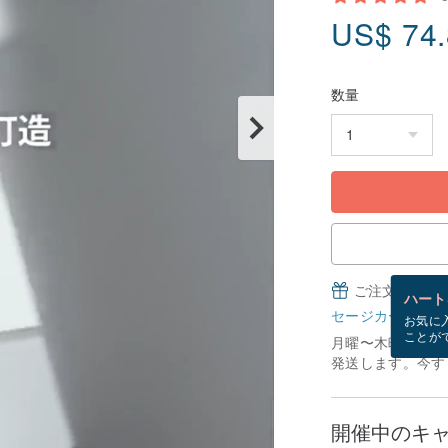
US$
74
数量
ご注文完了後
ハート
セージカードとは
お気に
ことが
月曜〜木曜にご注
発送します。今すぐ
開催中のキ