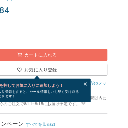
.84
カートに入れる
お気に入り登録
、無料でWebメッセージカードを作成できます。
Webメッ
を押してお気に入りに追加しよう！
？
入り登録をすると、セール情報をいち早く受け取る
できます！
文いただく場合、お支払いが確認でき次第、24時間以内に
のご注文で8/11~8/15にお届け予定です。
ャンペーン
すべてを見る(2)