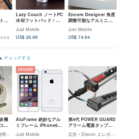
Lazy Couch ノートPC
Encore Designer 角度
【Shutte
 ストリ
冷却フットパッド / ノ
調整可能なアルミニウ
リートス
ター
ートPCスタンド オフィ
ム製タブレット/携帯電
覇】フリ
Just Mobile
Just Mobile
Just Mob
撮り棒グ
ス小物 ギフト 贈り物
話スタンド/ブラケット
Blueto
US$ 26.69
US$ 74.84
US$ 40.
3.94
)
誕生日プレゼント
マホ自撮
ム
チェックする
26%OFF
多機
AluFrame 絶妙なアル
第4代 POWER GUARD
コー
ミフレーム iPhone6
アラーム電源タップ
ー ス
Plus/6s Plus シルバー
PRO ケーブル交換版
まとう
Just Mobile
広告
Elevon エレボン準好拔