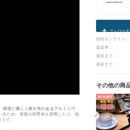
クーポン取
前回オンライン：
フォローす
返信率：
返信まで：
発送まで：
その他の商
41%OFF
 は、環境に優しく耐久性のあるアルミニウ
ているため、画面の視野角を調整したり、他
きます。