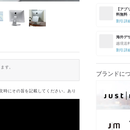
【アプリ
料無料（最
割引詳
海外デ
越境送
割引詳
ります。
ブランドに
注文時にその旨を記載してください。あり