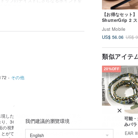
スクトップのテイストにさらなるポイントを
的傑作です。
【お得なセット】
ShutterGrip 2
ートスナップマス
Just Mobile
(Bluetooth自
US$ 56.06
US$ 9
リップ+三脚+電池
類似アイテ
20%OFF
172 -
その他
た AluDisc™ は、環境に優しく耐久
【長さ調整可能・
我們建議的瀏覽環境
り、360 度回転可能なヘアライン クラフ
能】編み込みパラ
面の視野角を調整したり、他のユーザーと
ド スマホショルダ
広告
W.WEAR 時間を
ができます。 100万レベルのHiFi専用
トラップ