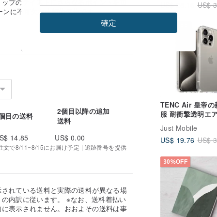
トップのテイストにさらなるポイントを加
US$ 28.16
US$ 3
リーンに不可欠な技術的傑作です。
確定
36%OFF
TENC Air 皇帝
2個目以降の追加
服 耐衝撃透明エ
1個目の送料
送料
ション保護ケース 
Just Mobile
iPhone 15 シリ
S$ 14.85
US$ 0.00
US$ 19.76
US$ 3
で8/11~8/15にお届け予定 | 追跡番号を提供
30%OFF
示されている送料と実際の送料が異なる場
の内訳に従います。 ※なお、送料着払い
面に表示されません。おおよその送料は事