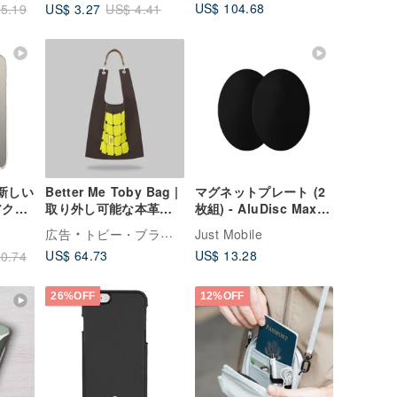
US$ 104.68
US$ 3.27
5.19
US$ 4.41
の新しい
Better Me Toby Bag |
マグネットプレート (2
アクッ
取り外し可能な本革シ
枚組) - AluDisc Max
-
ョルダーストラップ付
マグネットタブレット
広告
トビー・ブラック
Just Mobile
ーズ
き
スタンドと合わせてご
US$ 64.73
US$ 13.28
0.74
使用ください
26%OFF
12%OFF