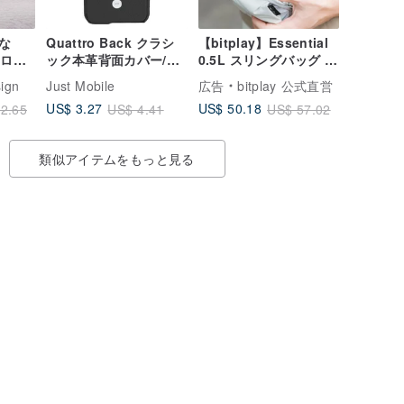
な
Quattro Back クラシ
【bitplay】Essential
スロッ
ック本革背面カバー/保
0.5L スリングバッグ |
3 Air
護ケース - iPhone 6/6s
ミニショルダーバッグ
ign
Just Mobile
広告
bitplay 公式直営
トケー
ブラック
US$ 3.27
US$ 50.18
2.65
US$ 4.41
US$ 57.02
類似アイテムをもっと見る