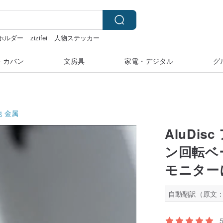
ホルダー
zizifei
人物ステッカー
ネックレス
・カバン
文房具
家電・デジタル
グ
他
金属
AluDi
ン回転ベ
モニター
自動翻訳（原文：