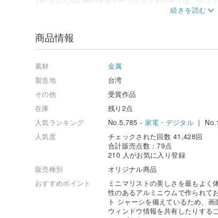
100万レベルのHiFi専用テーブルタッチベースは、デ
加えます。iMacやさまざまなスクリーンに不可欠な技術
製品の特徴:
商品情報
●環境に優しく耐久性に優れたアルミ素材。
●耐摩耗ボールは360度スムーズに回転します。
●ミリオンとHiFi向けの特殊表面処理
● iMac やさまざまな画面に適しています。
素材
金属
製造地
台湾
仕様
耐荷重10kg
その他
受賞作品
容積：28cm×28cm×1.5cm
在庫
残り2点
正味重量 906 g
人気ランキング
No.5,785 -
家電・デジタル
| No.
産地・製法
人気度
チェックされた回数 41,428回
原産地 台湾
合計販売点数：79点
210 人がお気に入り登録
販売種別
オリジナル商品
おすすめポイント
ミニマリストの美しさを最もよく体現し
性のあるアルミニウムで作られてお
ト シャーシを備えているため、画
ウィンドウ情報を共有したりすること