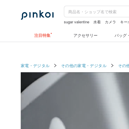
sugar valentine
水着
カメラ
キー
ドリンクホルダー 台湾
台湾 24金 
注目特集
アクセサリー
バッグ
家電・デジタル
その他の家電・デジタル
その