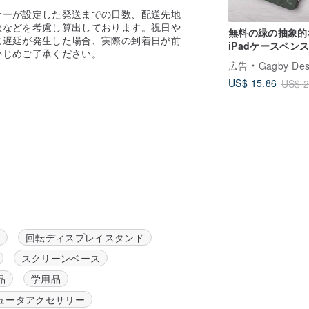
。
ナーが設定した発送までの日数、配送先地
数などを考慮し算出しております。祝日や
無料の緑の抽象的
に遅延が発生した場合、実際の到着日が前
iPadケースペン
かじめご了承ください。
ト保護ケースPro 1
広告
Gagby Des
7 12.9タブレッ
US$ 15.86
US$ 2
ス
ク
回転ディスプレイスタンド
スクリーンベース
品
学用品
ュータアクセサリー