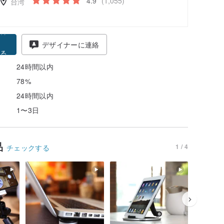
4.9
(1,055)
台湾
得
デザイナーに連絡
る
24時間以内
78%
24時間以内
1〜3日
品
1 / 4
チェックする
39%OFF