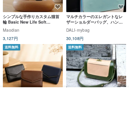
シンプルな手作りカスタム猫首
マルチカラーのエレガントなレ
輪 Basic New Life Soft
ザーショルダーバッグ、ハンド
Organic Cat Collar | Simple
メイド
Maodian
DALI-mybag
Soft Cat Collar
3,127円
30,108円
送料無料
送料無料
その他の商品を見る
ショップを見る
Brita コンパクト財布 | 軽量設計
クリエイティブな個性派ショー
× 日常使いに最適
トフラップショルダーバッグ -
ラッキーグリーン (ギフト オリ
DUAL 多兒クリエイティブレザーグッズ
Zolton ゾルトン
ジナル)