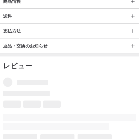
商品情報
1.色は画面によって若干異なる場合があります
2.すべての商品が手工芸品であるため、商品サイズの差は1cm以内
送料
です。
3.製品が3営業日以内に「受注生産」した場合。
支払方法
4.「在庫」がある場合は、手配のために2〜3営業日を準備します
返品・交換のお知らせ
原産地/製造方法
手作りのオリジナルデザインを作る香港
レビュー