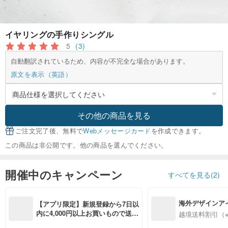
イヤリングの手作りシングル
5
(3)
自動翻訳されているため、内容が不完全な場合があります。
原文を表示（英語）
その他の商品を見る
ご注文完了後、無料で
Webメッセージカード
を作成できます。
この商品は非公開です。他の商品を選んでください。
開催中のキャンペーン
すべてを見る(2)
海外デザインア
【アプリ限定】新規登録から7日以
入
内に4,000円以上お買いもので送料
越境送料割引（
無料（最大500円OFF）