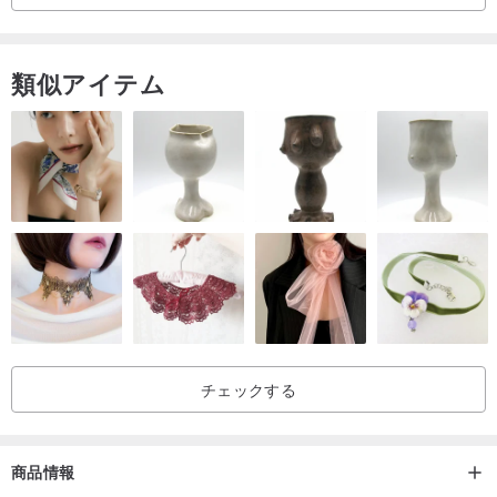
ベニテングタケガーデン李Geruiデザイン
類似アイテム
オリジナルプラネットのジュエリーデザインオリジナルデザインの
惑星が回転
オリジン/製造方法
台湾
オリジン/製造方法
台湾
チェックする
商品情報