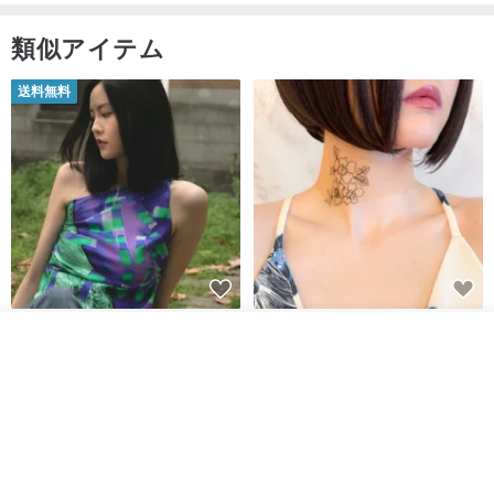
類似アイテム
送料無料
【イタリアの精緻な職人技】 -
世界の片隅で静かに咲く花/ ワン
その他の商品を見る
フレンチシックな装い - ツイル
ポイントタトゥーのレースのチ
ショップを見る
プリントシルクスカーフトップ
ョーカー SV649
from a friend of mine
Sugar Valentine
ス
34,340円
1,780円
送料無料