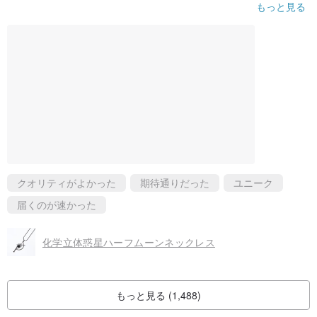
ん、クオリティも美しく、6年前に買ったブレスレットも今も綺麗
もっと見る
に使わせていただいています！素敵な作品をありがとうございま
す！このネックレスもたくさん愛用させていただきます！
クオリティがよかった
期待通りだった
ユニーク
届くのが速かった
化学立体惑星ハーフムーンネックレス
もっと見る (1,488)