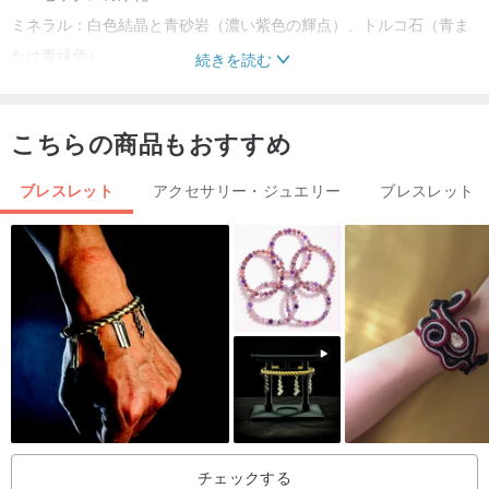
ミネラル：白色結晶と青砂岩（濃い紫色の輝点）、トルコ石（青ま
たは青緑色）
続きを読む
鉱石直径約0,9cm
金属材料：水に触れることができ、メッキなし真鍮
こちらの商品もおすすめ
ブラスボックス直径：2センチメートル
ハンドの練習全長16〜18センチメートル
ブレスレット
アクセサリー・ジュエリー
ブレスレット
周りの小さいまたは大きい手場合は、インデックスにした後、必要
なカスタムの長さを残すことができます
注意：
真鍮（メッキなしで水に触れることができ、また研磨布をシンプル
なシルバーを保存したり、銅油のメンテナンスを拭くことができま
す）
ブルー砂利（合成鉱石）、トルコ石（ターコイズや、天然鉱石の各
バッチから青緑色は、青みがかった緑色を帯びを変えています）
チェックする