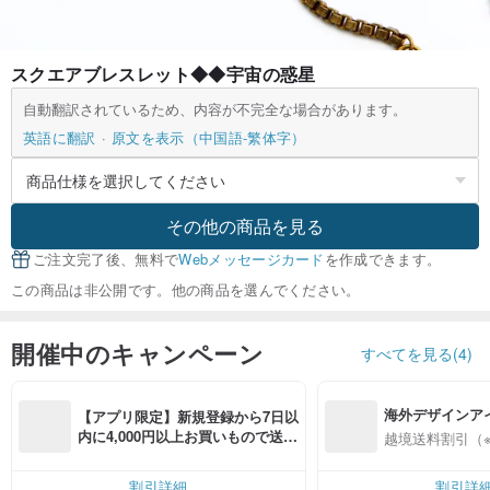
スクエアブレスレット◆◆宇宙の惑星
自動翻訳されているため、内容が不完全な場合があります。
英語に翻訳
原文を表示（中国語-繁体字）
その他の商品を見る
ご注文完了後、無料で
Webメッセージカード
を作成できます。
この商品は非公開です。他の商品を選んでください。
開催中のキャンペーン
すべてを見る(4)
海外デザインア
【アプリ限定】新規登録から7日以
入
内に4,000円以上お買いもので送料
越境送料割引（
無料（最大500円OFF）
割引詳細
割引詳