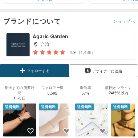
ブランドについて
ショップへ
Agaric Garden
台湾
4.9
(1,488)
フォローする
デザイナーに連絡
発送までの所要時
フォロワー数
返信率
前回オンライン
間
24時間以内
8,592
57%
1〜3日
送料無料
送料無料
送料無料
送料無料