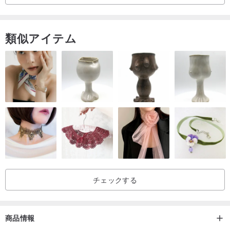
きます！
反転花ロープ台湾の文化は人気がない再生のび太はそれのような花
類似アイテム
ロープChunfengmanmianを反転したとき、ほとんどは劇中の印象
べきまだ "ドラA夢"を持っています！
反転花のロープのトリックの基礎は、それが悪い形をオンにするこ
とはできません学ぶことがなかった場合は、ゆっくりと、複雑な形
状に基本から進んでいます
唯一のつまずきもつれゴーディアンノットを引き出します。
このゲームは男の子があっても、良好な反転花のロープ遊びをプレ
イよりも非常に多くの女の子を落ち着かする必要があります！
チェックする
、インスピレーション "PI少年ファンタジーを漂流」によって部分的
に「‧リチャード·パーカーを引っ張ります」
商品情報