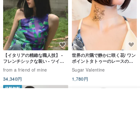
そして、我々はまた、真実ではないのですか？
常に常に単独で咲いて時々グレンローズのように、自分自身を見
て、
時には強く、探査の脆弱なバランスの間、積極的なゲートのうち虎
が好き。
【イタリアの精緻な職人技】 -
世界の片隅で静かに咲く花/ ワン
フレンチシックな装い - ツイル
ポイントタトゥーのレースのチ
プリントシルクスカーフトップ
ョーカー SV649
連続探査を通じて、裁判を経験し、最終的に選択をする、一種の人
from a friend of mine
Sugar Valentine
ス
であることを選択し、
34,340円
1,780円
行うには仕事の種類を選択して、信仰生活を選択します。
送料無料
タイガース罰金香りはバラ、我々はまた、タイガースバラ、私の心
その他の商品を見る
ショップを見る
にそれを検討しているの両方！
当社独自の顔それはどこですか？