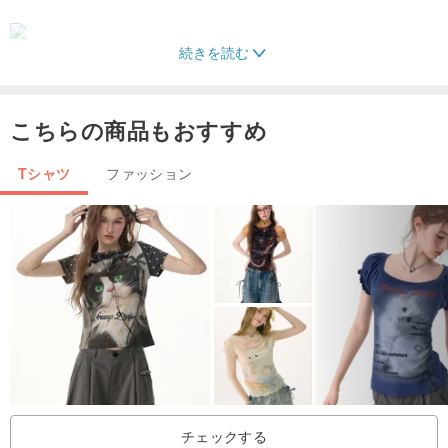
続きを読む
通常人は二人がトリックのより多様なを再生することができ、ゲー
こちらの商品もおすすめ
ムをプレイすることができ、
最も一般的なを再生子供がスター、熱気球、揺動猿を想起させるゴ
Tシャツ
ファッション
ムバンドを取ることです、私は、覚えています
パワフルでは、ロープが遠いの良い思い出を持っている花と一緒に
遊んで、蝶はまた、することができ引っ張ら
子供たちはそれを再生するために存在しないか分からないのです
か？
反転花のロープのゲームからも、人の人格ことを観察することがで
チェックする