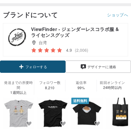
ブランドについて
ショップへ
ViewFinder - ジェンダーレスコラボ服 &
ライセンスグッズ
台湾
4.9
(2,006)
フォローする
デザイナーに連絡
発送までの所要時
フォロワー数
返信率
前回オンライン
間
24時間以内
8,210
99%
1週間以上
送料無料