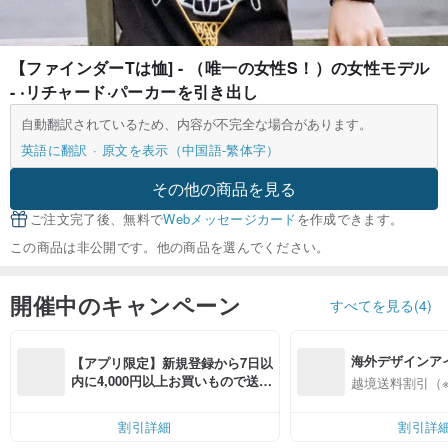
【ファインダーTは恤] - （唯一の女性S！）の女性モデル
- ‧リチャード·パーカーを引き出し
自動翻訳されているため、内容が不完全な場合があります。
英語に翻訳
原文を表示（中国語-繁体字）
その他の商品を見る
ご注文完了後、無料で
Webメッセージカード
を作成できます。
この商品は非公開です。他の商品を選んでください。
開催中のキャンペーン
すべてを見る(4)
海外デザインア
【アプリ限定】新規登録から7日以
入
内に4,000円以上お買いもので送料
越境送料割引（
無料（最大500円OFF）
割引詳細
割引詳