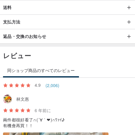
ストーリーベンガルズ 'リチャード·パーカー‧」は、PIの別の自己を
送料
反映しています
すべての人類の放棄は、タイガースをシャックル、
支払方法
彼は海で漂流一日を過ごすことができるように、生き残るために動
物のためのこの種のために。
返品・交換のお知らせ
レビュー
同ショップ商品のすべてのレビュー
それは残酷な話でした、
私は真実を探している過程でも主人公、？本当の私はどちらです
4.9
(2,006)
か？
で人間と野獣のようなプルでは、PIはいくつかの素晴らしいファン
林文惠
タジーの物語を引き出し、
6 年前に
監督アン·リーが強調ように、どのような話が本当で、何偽であるこ
兩件都很好看了∩(´∀｀❤)∩ﾜｧｲ♪
とは、重要ではありません
有機會再買！！
すべての人間の心に正しい解釈、