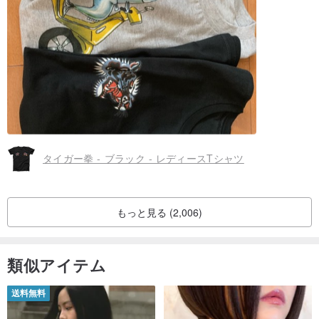
私たちは信じて何を選ぶか、フィルムが正解となります。
その答えは、常に複数のです...
不思議の多くは「PIの生活、「映画評論家、
タイガー拳 - ブラック - レディースTシャツ
どちらも、英国の詩人を参照してください - 詩のセクションへの導
入として、サスーンのXi Gefu（ジークフリートサスーン）、
「元の顔があるので、私は罰金香りのバラでタイガースを感じ、
もっと見る (2,006)
今、私の心を見てください！親愛なる友人、あなたが震えなければ
なりません。」
類似アイテム
短い詩と物語の中でPIを隠したが気質を持っています。
送料無料