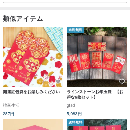
類似アイテム
送料無料
開運紅包袋をお楽しみください
ラインストーンお年玉袋 - 【お
得な6枚セット】
禮享生活
gfsd
287円
5,083円
送料無料