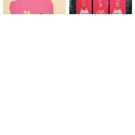
入荷待ち登録
ショップを見る
黒猫マルーの小さな財神 宝くじ
【GFSD】ラインストーン精品 -
ホットスタンプポチ袋
煌めく多目的ポチ袋 -【招財納
福・金運招来】
Huei Hei Ji Bai
gfsd
516円
6,868円