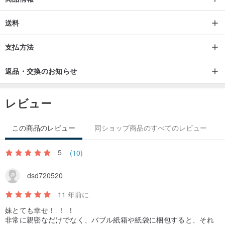
6-12M: 腰圍 15吋 裙長 20cm 蕾絲髮帶 36cm
1Y-2Y: 腰圍 17吋 裙長 25cm 蕾絲髮帶 40cm
送料
2Y-3Y: 腰圍 18吋 裙長 25cm 蕾絲髮帶 45cm
支払方法
其它較大尺寸請聯絡本館設計師確認報價
返品・交換のお知らせ
/
材質
/
レビュー
100%尼龍 MIT高品質網紗
この商品のレビュー
同ショップ商品のすべてのレビュー
/
使用方式
/
由於手工澎裙與一般車縫不同，請在每次穿著前用手整理澎裙的整齊
5
(10)
度，讓小公主穿起來更加分
dsd720520
/
保養方法
/
11 年前に
建議手洗
妹とても幸せ！ ！ ！
配件類請拆開勿洗滌
非常に親密なだけでなく、バ​​ブル紙箱や紙袋に梱包すると、それ