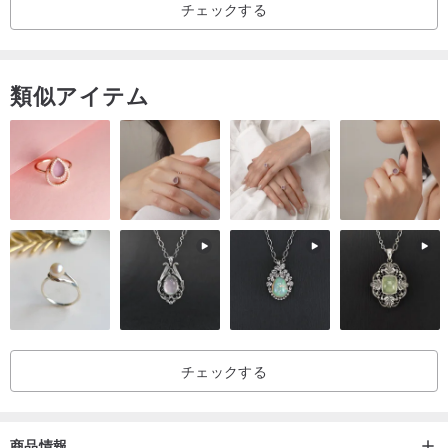
チェックする
【美式手工澎裙與一般裙子差異】
1. 製作方式很特別，是以高級網紗綁製上去的哦！不是車縫唷！
2. 無內裡 (因網紗觸感柔細，因此可以不用加內裡)
類似アイテム
3. 穿著前請先對澎裙的每一個紗理順，再讓小公主穿上即可
4. 洗滌方式 : 請以清水加入中性洗潔精稍為搓揉即可
5. 保存方式 : 用衣架吊掛置放，切勿長期照射陽光哦！
(詳細洗滌注意事項可參考以下的資訊，也可參考出貨的品牌吊卡背面
說明)
★★★★★★★★★★★★★★★★★★★★★★★★★★★★★★
★★★★
/
商品建議穿著尺寸
/
チェックする
※由於每位小公主的成長曲線不同，如有尺寸的任何問題歡迎聯絡我們
討論，謝謝！
0-6M : 腰圍 14吋 裙長 15cm 蕾絲髮帶 32cm
商品情報