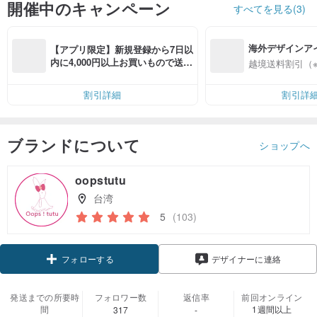
開催中のキャンペーン
すべてを見る(3)
海外デザインア
【アプリ限定】新規登録から7日以
入
内に4,000円以上お買いもので送料
越境送料割引（
無料（最大500円OFF）
割引詳細
割引詳
ブランドについて
ショップへ
oopstutu
台湾
5
(103)
クーポン取得
デザイナーに連絡
フォローする
発送までの所要時
フォロワー数
返信率
前回オンライン
間
1週間以上
317
-