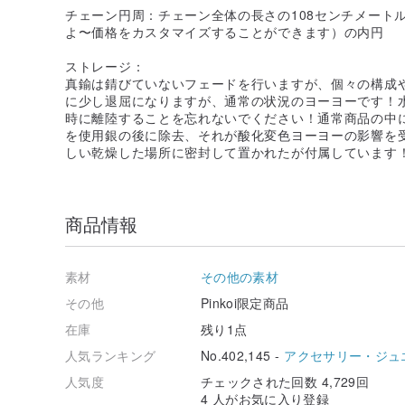
チェーン円周：チェーン全体の長さの108センチメート
よ〜価格をカスタマイズすることができます）の内円
ストレージ：
真鍮は錆びていないフェードを行いますが、個々の構成
に少し退屈になりますが、通常の状況のヨーヨーです！
時に離陸することを忘れないでください！通常商品の中
を使用銀の後に除去、それが酸化変色ヨーヨーの影響を
しい乾燥した場所に密封して置かれたが付属しています
商品情報
素材
その他の素材
その他
Pinkoi限定商品
在庫
残り1点
人気ランキング
No.402,145 -
アクセサリー・ジュ
人気度
チェックされた回数 4,729回
4 人がお気に入り登録