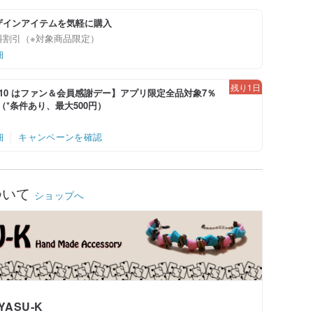
ザインアイテムを気軽に購入
料割引（※対象商品限定）
細
残り1日
-8/10 はファン＆会員感謝デー】アプリ限定全品対象7％
！（*条件あり、最大500円）
細
キャンペーンを確認
ついて
ショップへ
YASU-K