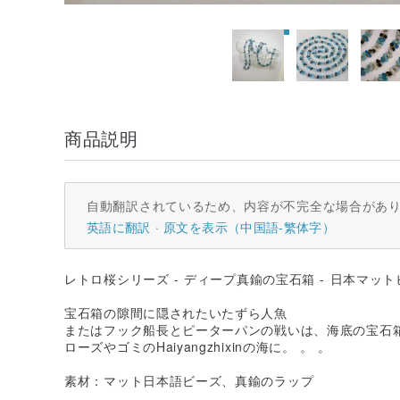
商品説明
自動翻訳されているため、内容が不完全な場合があ
英語に翻訳
原文を表示（中国語-繁体字）
レトロ桜シリーズ - ディープ真鍮の宝石箱 - 日本マッ
宝石箱の隙間に隠されたいたずら人魚
またはフック船長とピーターパンの戦いは、海底の宝石
ローズやゴミのHaiyangzhixinの海に。 。 。
素材：マット日本語ビーズ、真鍮のラップ