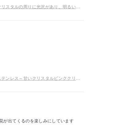
つま先も、つま先アンクレットの神秘的なブルークリスタルの周りに光沢があり、明るい必要があります。
つま先もピカピカに～つま先アンクレット周りのステンレス～甘いクリスタルピンククリスタル
花が出てくるのを楽しみにしています