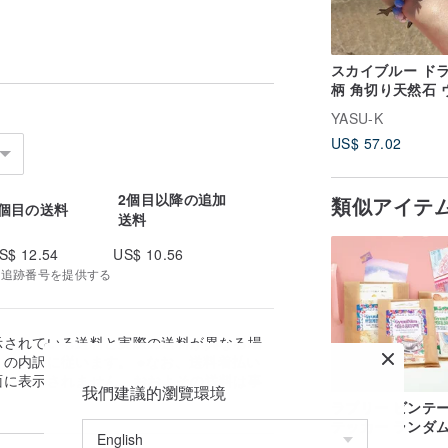
スカイブルー ド
柄 角切り天然石 
テージレターブレ
YASU-K
ット
US$ 57.02
2個目以降の追加
類似アイテ
1個目の送料
送料
S$ 12.54
US$ 10.56
 | 追跡番号を提供する
示されている送料と実際の送料が異なる場
の内訳に従います。 ※なお、送料着払い
面に表示されません。おおよその送料は事
我們建議的瀏覽環境
。
ラブリー ビンテー
テッカー ランダ
ク