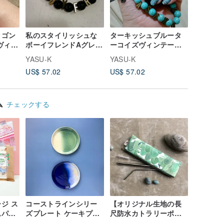
ラゴン
私のスタイリッシュな
ターキッシュブルータ
〜淡いタ
ヴィン
ボーイフレンドAグレー
ーコイズヴィンテージ
ーンのネ
スレ
ドブラックオニキスヴ
レターブレスレット
星
YASU-K
YASU-K
YASU-K
ィンテージレターブレ
US$ 57.02
US$ 57.02
US$ 17.
スレット
ム
チェックする
ジ ス
コーストラインシリー
【オリジナル生地の長
ムパッ
ズプレート ケーキプレ
尺防水カトラリーポー
ート ディナープレート
チ】/ ペンケース / 台湾