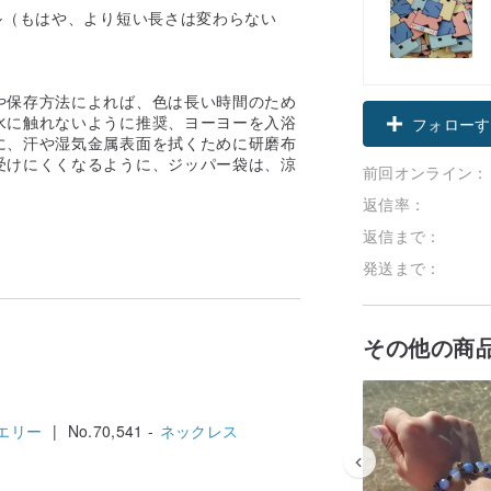
ル（もはや、より短い長さは変わらない
や保存方法によれば、色は長い時間のため
水に触れないように推奨、ヨーヨーを入浴
フォローす
に、汗や湿気金属表面を拭くために研磨布
受けにくくなるように、ジッパー袋は、涼
前回オンライン：
！
返信率：
返信まで：
発送まで：
その他の商
エリー
| No.70,541 -
ネックレス