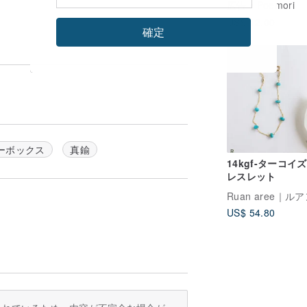
広告
Poemori
US$ 12.00
確定
ーボックス
真鍮
14kgf-ターコイ
レスレット
US$ 54.80