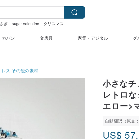
さぎ
sugar valentine
クリスマス
・カバン
文房具
家電・デジタル
グ
クレス
その他の素材
小さなチ
レトロな
エロー>
自動翻訳（原文：
US$
57