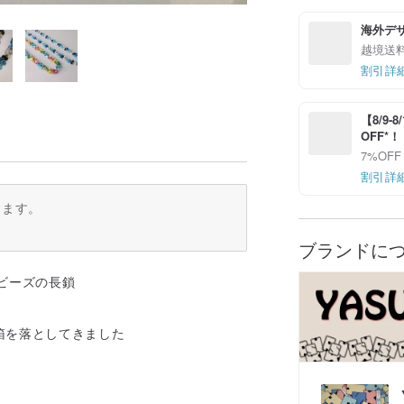
海外デ
越境送
割引詳
【8/9
OFF*
7%OFF
割引詳
ります。
ブランドに
トビーズの長鎖
箱を落としてきました