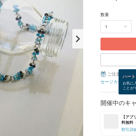
数量
ご注文完了後
ハート
セージカードとは
お気に
ことが
開催中のキ
【アプリ
料無料（最
割引詳