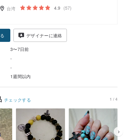
4.9
(57)
台湾
る
デザイナーに連絡
3〜7日前
-
-
1週間以内
品
1 / 4
チェックする