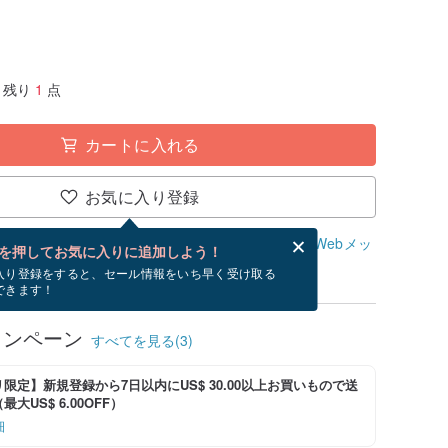
残り
1
点
カートに入れる
お気に入り登録
、無料でWebメッセージカードを作成できます。
Webメッ
を押してお気に入りに追加しよう！
？
入り登録をすると、セール情報をいち早く受け取る
できます！
ャンペーン
すべてを見る(3)
限定】新規登録から7日以内にUS$ 30.00以上お買いもので送
大US$ 6.00OFF）
細