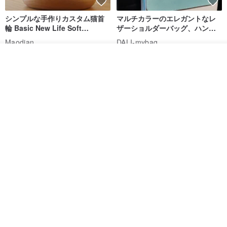
シンプルな手作りカスタム猫首
マルチカラーのエレガントなレ
輪 Basic New Life Soft
ザーショルダーバッグ、ハンド
Organic Cat Collar | Simple
メイド
Maodian
DALI-mybag
Soft Cat Collar
3,127円
30,108円
入荷待ち登録
ショップを見る
送料無料
送料無料
Brita コンパクト財布 | 軽量設計
クリエイティブな個性派ショー
× 日常使いに最適
トフラップショルダーバッグ -
ラッキーグリーン (ギフト オリ
DUAL 多兒クリエイティブレザーグッズ
Zolton ゾルトン
ジナル)
8,383円
22,836円