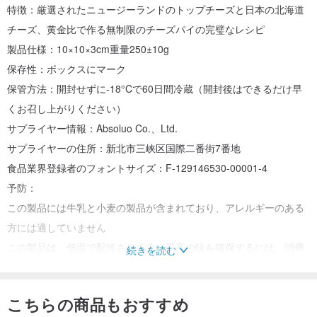
特徴：厳選されたニュージーランドのトップチーズと日本の北海道
チーズ、黄金比で作る無制限のチーズパイの完璧なレシピ
製品仕様：10×10×3cm重量250±10g
保存性：ボックスにマーク
保管方法：開封せずに-18°Cで60日間冷蔵（開封後はできるだけ早
くお召し上がりください）
サプライヤー情報：Absoluo Co.、Ltd.
サプライヤーの住所：新北市三峡区国際二番街7番地
食品業界登録者のフォントサイズ：F-129146530-00001-4
予防：
この製品には牛乳と小麦の製品が含まれており、アレルギーのある
方には適していません
この製品は、低温で配送されます。最高の味を確保するには、消費
続きを読む
する前に0〜7°Cの冷蔵庫で6時間解凍する必要があります。室温で
の解凍はお勧めしません。
こちらの商品もおすすめ
解凍後は、再度冷凍保存せず、取り出した後は冷蔵庫に入れて24時