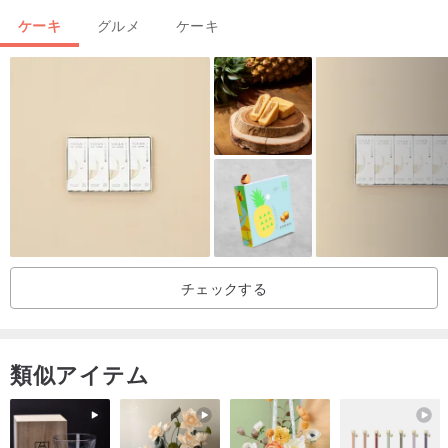
間以内に召し上がってください。解凍条件は、機器や自然条件の違
ケーキ
グルメ
ケーキ
いにより、実際のニーズに合わせて微調整が可能です。
パッケージには食用でないプレートとフォークが含まれています。
摂取しないでください。
この商品は牛乳の成分であり、牛乳を食べる菜食主義者は安心して
食べることができます。
商品写真は参考用です。コンテンツの構成は、主に物理的なオブジ
ェクトと製品の説明に基づいています。
7日間の鑑賞期間は、賞味期限と衛生面の配慮により劣化した食品に
は適用されません。
チェックする
＊交換の注意事項＊
デザインホールの商品は食品で、7日間の鑑賞期間は対象外です。
類似アイテム
欠品や破損などの重大な欠陥がある場合は、製品を受け取った直後
に製品の状態を確認してください
2時間以内にメールでお知らせください。写真を添付してお知らせく