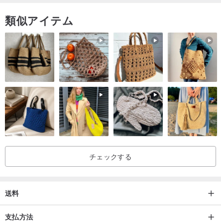
類似アイテム
パターン/ Lionz
私たちのデザイナーの仕事から選ぶか、お気に入りの写真をアップ
ロードすることができます。
私達に連絡する必要があります
原産地/台湾
チェックする
送料
支払方法