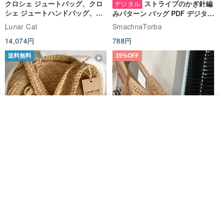
クロシェ ジュートバッグ、クロ
ストライプのかぎ針編
デジタル
シェ ジュートハンドバッグ、リ
みパターン バッグ PDF デジタル
ユーザブルバッグ
インスタント ダウンロード、レ
Lunar Cat
SmachnaTorba
ディース クロスボディ
14,074円
788円
送料無料
35%OFF
入荷待ち登録
ショップを見る
クロシェ編み丸型ジュートバッ
オーガニックコットン糸の編み
グ、クロシェ編みトートバッ
バッグ、クラッチバッグとして
グ、クロシェ編みショルダーバ
も。
Lunar Cat
Knits And Woven By Oom
ッグ
11,425円
5,405円
8,314円
送料無料