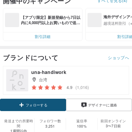
開催中のキャンペーン
すべてを見る(4)
海外デザインア
【アプリ限定】新規登録から7日以
入
内に4,000円以上お買いもので送料
越境送料割引（
無料（最大500円OFF）
割引詳細
割引詳
ブランドについて
ショップへ
una-handiwork
台湾
4.9
(1,016)
フォローする
デザイナーに連絡
発送までの所要時
フォロワー数
返信率
前回オンライン
間
3〜7日前
3,251
100%
1週間以内