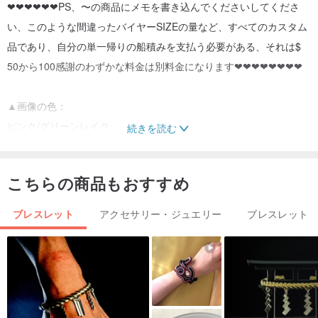
❤❤❤❤❤❤PS、〜の商品にメモを書き込んでくださいしてくださ
い、このような間違ったバイヤーSIZEの量など、すべてのカスタム
品であり、自分の単一帰りの船積みを支払う必要がある、それは$
50から100感謝のわずかな料金は別料金になります❤❤❤❤❤❤❤❤
▲画像の色：
ピンク/グリーンレイク
続きを読む
敷設された後、▲希望の色やブレスレットの長さを発言覚えておい
こちらの商品もおすすめ
てください。
ブレスレット
アクセサリー・ジュエリー
ブレスレット
▲「お金のため」生産/出荷の始まりに合わせて作られた支払いを確
認した後、カスタムモデル、生産開始後に行われたゲストと支払い
の次のセットに属するこのセクションで商品を提供しています。
▲カスタマイズされたサイズ、大きさ、大きさ、