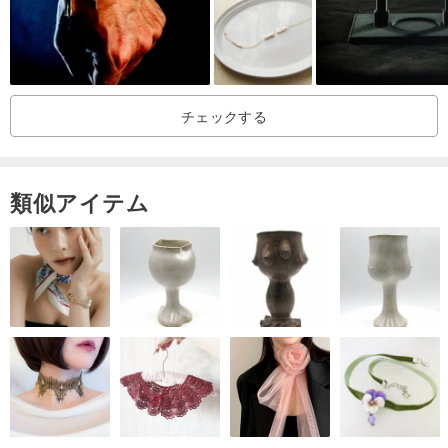
❤仕立て＆オプションカラー（20センチメートルサイズ、超過した
場合、リングの価格を足になる、ああはあなたに感謝し、別の店を
開くために私たちに知らせてください）
チェックする
❤各コンピュータ画面表示の異なる設定、その状況は、色などの色
の違いになりますが、質問がある、デザイナーに連絡してくださ
類似アイテム
い。
手首の周囲は優れたナトリウムを作るために手で14〜14センチでス
ナップテープなど手作りの大きさを認識するトラブルの❤ガールズ
ボーイズ量だけで良いが、優れたナ、以上の1〜2センチの際に、自
動的にあなたを助けます、また、男の子と女の子は、約14〜15など
の数字15と14センチメートルはるかに悪いとして「与えない」下さ
い！