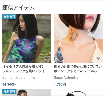
類似アイテム
▲材質
送料無料
❤ワックスロープ/ブロンズチェーン。
▲動作し、維持します
【イタリアの精緻な職人技】 -
世界の片隅で静かに咲く花/ ワン
フレンチシックな装い - ツイル
ポイントタトゥーのレースのチ
プリントシルクスカーフトップ
ョーカー SV649
from a friend of mine
Sugar Valentine
ス
34,340円
1,780円
送料無料
オーダーする