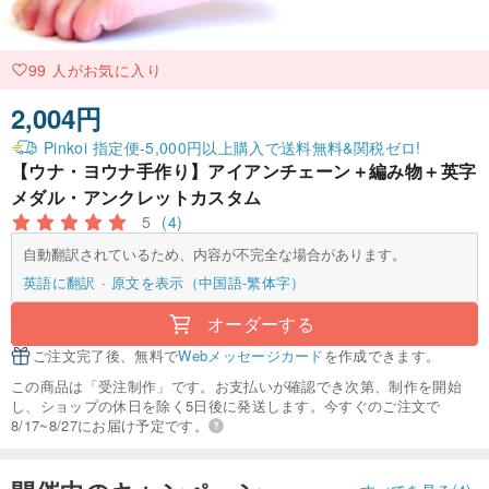
99 人がお気に入り
2,004円
Pinkoi 指定便-5,000円以上購入で送料無料&関税ゼロ!
【ウナ・ヨウナ手作り】アイアンチェーン＋編み物＋英字
メダル・アンクレットカスタム
5
(4)
自動翻訳されているため、内容が不完全な場合があります。
英語に翻訳
原文を表示（中国語-繁体字）
オーダーする
ご注文完了後、無料で
Webメッセージカード
を作成できます。
この商品は「受注制作」です。お支払いが確認でき次第、制作を開始
し、ショップの休日を除く5日後に発送します。今すぐのご注文で
8/17~8/27にお届け予定です。