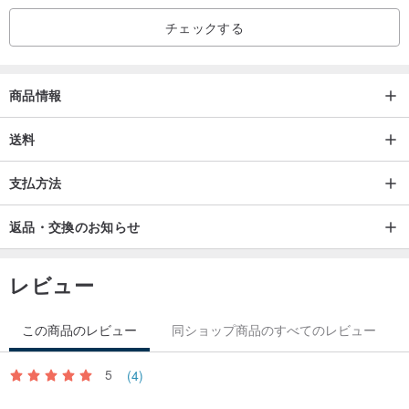
緩すぎるか、あまりにもタイトなラインを変更したい場合❤その
チェックする
後、線や郵送費を変更、あなたが商品の受領後、あなたはそのブレ
スレットの長さが欲しい時に番号が自動的に考慮され、私たちに与
えたとき、あなたは時間＆速い船積みを節約するために、買い手の
商品情報
負担にああ^ ^
送料
カラーカード
支払方法
返品・交換のお知らせ
レビュー
この商品のレビュー
同ショップ商品のすべてのレビュー
5
(4)