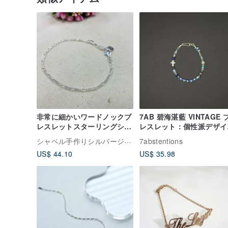
非常に細かいワードノックブ
7AB 碧海湛藍 VINTAGE 
レスレットスターリングシル
レスレット：個性派デザイ
バーカスタマイズ名S222
925シルバー クロス ブル
シャベル手作りシルバージュエリー
7abstentions
系 レトロ ユニセックス ブ
US$ 44.10
US$ 35.98
スレット