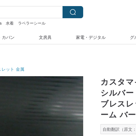
a
水着
ラベラーシール
ル
・カバン
文房具
家電・デジタル
グ
スレット
金属
カスタマ
シルバー 
ブレスレ
ーム バー
自動翻訳（原文：