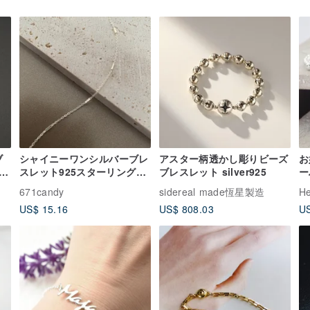
ブ
シャイニーワンシルバーブレ
アスター柄透かし彫りビーズ
お
ン
スレット925スターリングシ
ブレスレット silver925
ー
ー
ルバージュエリー
レ
671candy
sidereal made恆星製造
He
レ
US$ 15.16
US$ 808.03
US