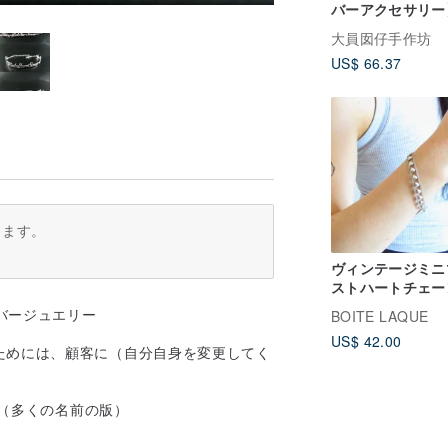
バーアクセサリー
字 純銀 x ローズ
大員囡仔手作坊
ド カスタマイズ
US$ 66.37
レスレット／アン
ット
ります。
ヴィンテージミニ
ストハートチェー
ルバーブレスレッ
バージュエリー
BOITE LAQUE
US$ 42.00
ためには、顧客に（自分自身を変更してく
ト（多くの名前の版）