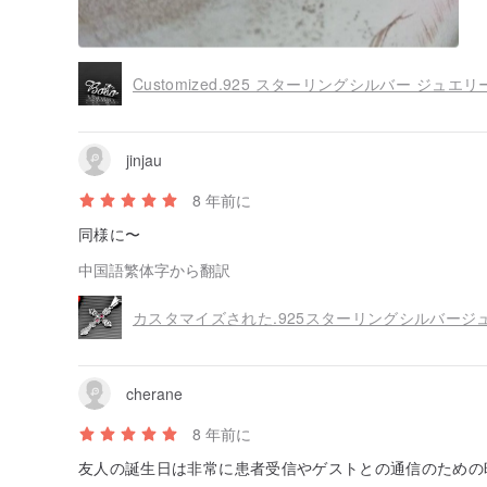
jinjau
8 年前に
同様に〜
中国語繁体字から翻訳
カスタマイズされた.925スターリングシルバージュ
cherane
8 年前に
友人の誕生日は非常に患者受信やゲストとの通信のための