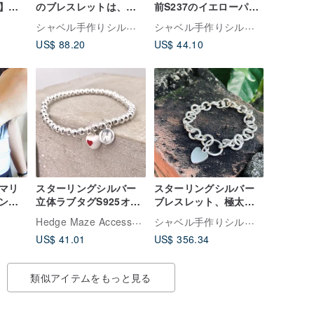
】英
のブレスレットは、
前S237のイエローパー
ゴール
S560の名前をカスタマ
ルブレスレット
シャベル手作りシルバージュエリー
シャベル手作りシルバージュエリー
細身ブ
イズできます
US$ 88.20
US$ 44.10
クレ
マリ
スターリングシルバー
スターリングシルバー
ンシ
立体ラブタグS925オプ
ブレスレット、極太の
ト
ションレターブレスレ
ラブタグ、カスタマイ
Hedge Maze Accessories
シャベル手作りシルバージュエリー
ット
ズ可能な名前S47
US$ 41.01
US$ 356.34
類似アイテムをもっと見る