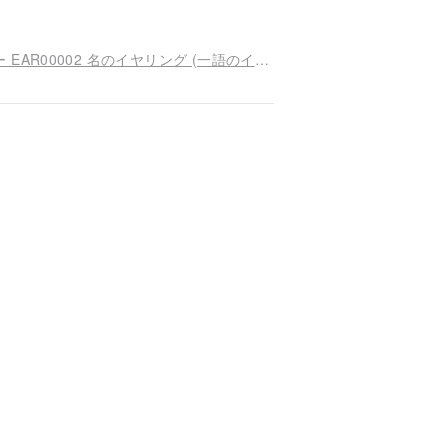
Customized.925 スターリングシルバー ジュエリー EAR00002 名のイヤリング (一語のイヤリング/イヤリング)