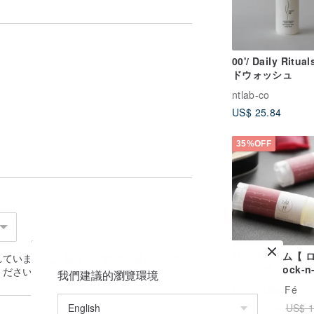
00'/ Daily Ritua
ドウォッシュ
ntlab-co
US$ 25.84
35%OFF
リップバーム【 
れていません。発送をご希望の場合、
こち
ンローズ Rock-n-
ください。
我們建議的瀏覽環境
】Lip balm
広告
Lilla Fé
US$ 10.14
US$ 1