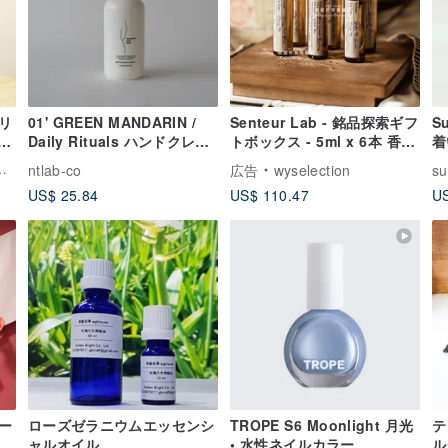
リ
01' GREEN MANDARIN /
Senteur Lab - 銘品探索ギフ
S
ッ
Daily Rituals ハンドクレン
トボックス - 5ml x 6本 香水
着
ザー
ギフト フレグランス
り
ntlab-co
広告
wyselection
su
（
US$ 25.84
US$ 110.47
US
ー
ローズゼラニウムエッセンシ
TROPE S6 Moonlight 月光
テ
ャルオイル
• 水性ネイルカラー
ル