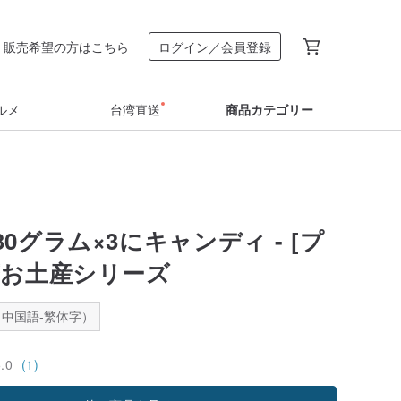
販売希望の方はこちら
ログイン／会員登録
ルメ
台湾直送
商品カテゴリー
0グラム×3にキャンディ - [プ
茶お土産シリーズ
中国語-繁体字）
5.0
(1)