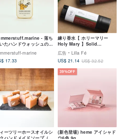
ummerstuff.marine - 落ち
練り香水【 ホリーマリー
いたハンドウォッシュの香
Holy Mary 】Solid
「IT'S TEA TIME」
perfume
mmerstuff-marine
広告
Lilla Fé
250ml）
$ 17.33
US$ 21.14
US$ 32.52
39%OFF
ィーツリーホースオイルシ
(新色登場) heme アイシャド
クハンドメイドソープ（ニ
ウ6色 9g