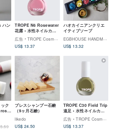
ls ハン
TROPE N6 Rosewater
ハオカイニアンクリエ
花露 • 水性ネイルカラ
イティブソープ
ー
EGBHOUSE HANDMADE DESIGNER SOAPS
広告
TROPE Cosmetics
US$ 13.37
US$ 13.32
ロック
ブレスシャンプー石鹸
TROPE C30 Field Trip
rose
（9ヶ月石鹸）
遠足 • 水性ネイルカラ
ー
likedo
広告
TROPE Cosmetics
US$ 24.50
US$ 13.37
5.59