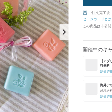
ご注文完了後
セージカードとは
この商品は非公開
開催中のキ
【アプリ
料無料（最
割引詳
海外デ
越境送
割引詳