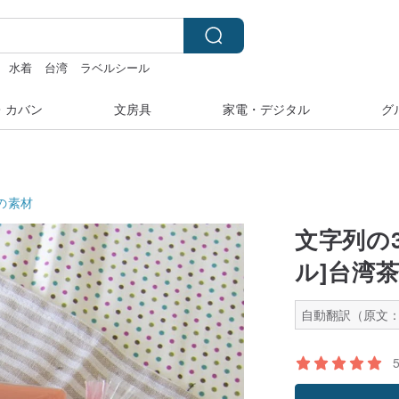
水着
台湾
ラベルシール
・カバン
文房具
家電・デジタル
グ
の素材
文字列の3
ル]台湾
自動翻訳（原文：