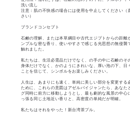
洗い流し
注意：肌の不快感の場合には使用を中止してください（
さい）
ブランドコンセプト
石鹸の理解、または本草綱目や古代エジプトからの距離
ンプルな密な香り、使いやすさで感じる光思想の無侵襲
触れました。
私たちは、生活必需品だけでなく、の手の中に石鹸のそ
身体だけでなく、かのようにきれいな、厚い泡の下、日
ことを信じて、シンボルをお楽しみください。
人生は、あまりにも速く、単純に美しい部分を変更する
ために、これらの意図はアゼルバイジャンたら、あなた
グ同時に前方に移動しようとし、最も劇的な風景の中心
っ張る同じ土地近い香りと、高密度の単純だが明確。
私たちはそれをやった！新台湾茶プル。