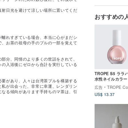
直射日光を避けて涼しい場所に置いてくだ
おすすめの
が離れすぎている場合、本当に心がまだシ
で、お茶の祖母の手のプルの一部を覚えて
の部分、同情のより多くの世話をされて、
々の入浴後にゼロから合計を実行している
TROPE S5 ララバ
水性ネイルカラー
必要があり、人々は台湾茶プルを構築する
と私が出会った、非常に幸運、レンダリン
広告
TROPE Cosme
になる傾向があります手持ちのマ茶は、引
US$ 13.37