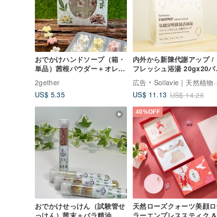
おでかけハンドソープ（箱・
内外から新陳代謝アップ / 
単品）茜根パウダー＋オレン
フレッシュ浴湯 20gx20バ
ジ精油 天然ハーブの香り マ
グ
2gether
広告
Soilavie | 天然植物エキスケア
イルド
US$ 5.35
US$ 11.13
US$ 14.26
40%OFF
おでかけせっけん（試験管せ
天然ローズクォーツ美顔ロ
っけん）茜末＋バラ精油 天
ラーエンプレススティク &