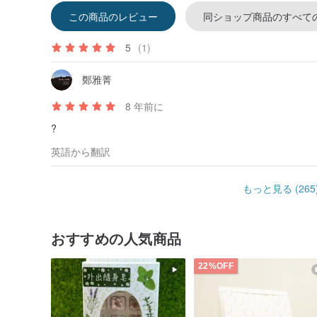
この商品のレビュー
同ショップ商品のすべて
5
(1)
鄭雅菁
8 年前に
?
英語から翻訳
もっと見る (265
おすすめの人気商品
22%OFF