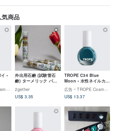
人気商品
イ •
外出用石鹸 (試験管石
TROPE C34 Blue
鹸) ターメリック パウ
Moon • 水性ネイルカラ
ダー + ティー ツリー エ
ー
tics
2gether
広告
TROPE Cosmetics
ッセンシャル オイル 5
US$ 3.35
US$ 13.37
個購入すると 1 個無料
(オプション) 天然ハー
ブ