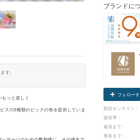
ブランドに
ります。
フォローす
いもっと楽しく
前回オンライン：
ビスの3種類のピックの色を提供していま
返信率：
返信まで：
発送まで：
マッサージのための数秒後に、その後水で