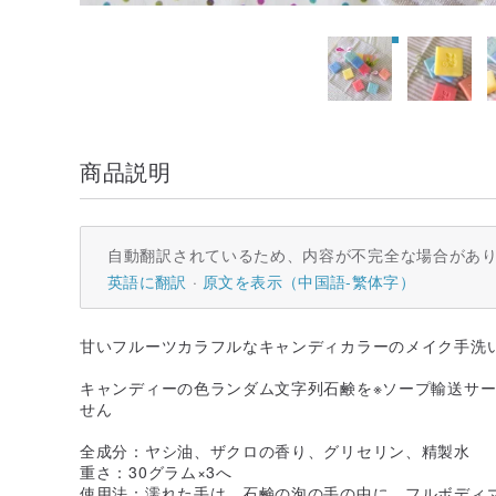
商品説明
自動翻訳されているため、内容が不完全な場合があ
英語に翻訳
原文を表示（中国語-繁体字）
甘いフルーツカラフルなキャンディカラーのメイク手洗
キャンディーの色ランダム文字列石鹸を※ソープ輸送サー
せん
全成分：ヤシ油、ザクロの香り、グリセリン、精製水
重さ：30グラム×3へ
使用法：濡れた手は、石鹸の泡の手の中に、フルボディ