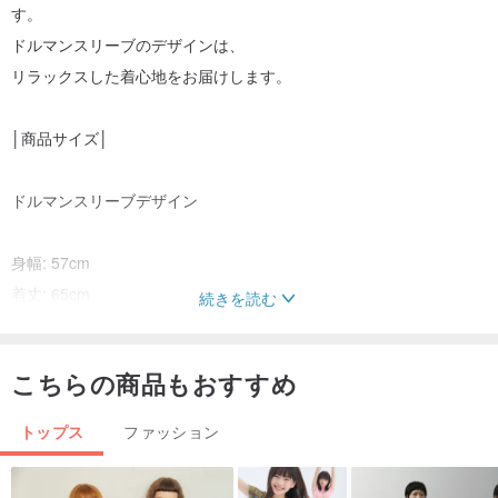
す。
ドルマンスリーブのデザインは、
リラックスした着心地をお届けします。
│商品サイズ│
ドルマンスリーブデザイン
身幅: 57cm
着丈: 65cm
続きを読む
※平置き採寸です。測り方により多少の誤差が生じる場合がございま
こちらの商品もおすすめ
す。
トップス
ファッション
│お手入れ方法│