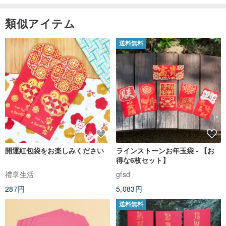
類似アイテム
送料無料
開運紅包袋をお楽しみください
ラインストーンお年玉袋 - 【お
得な6枚セット】
禮享生活
gfsd
287円
5,083円
送料無料