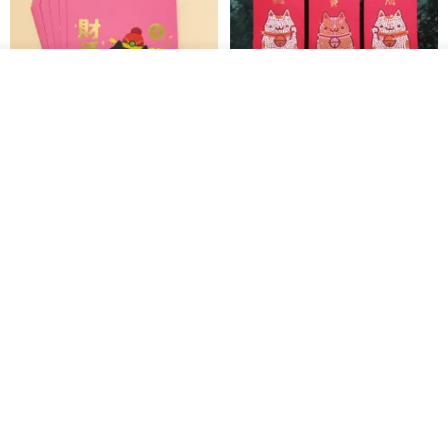
入荷待ち登録
お気に入り
ショップを見る
黒猫マルーの小さな財神 宝くじ
【GFSD】ラインストーン精品 -
ホットスタンプポチ袋
煌めく多目的ポチ袋 -【招財納
福・金運招来】
Huei Hei Ji Bai
gfsd
516円
6,868円