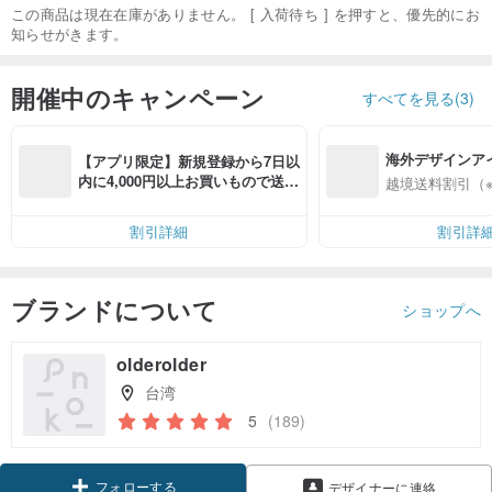
この商品は現在在庫がありません。 [ 入荷待ち ] を押すと、優先的にお
知らせがきます。
開催中のキャンペーン
すべてを見る(3)
海外デザインア
【アプリ限定】新規登録から7日以
入
内に4,000円以上お買いもので送料
越境送料割引（
無料（最大500円OFF）
割引詳細
割引詳
ブランドについて
ショップへ
olderolder
台湾
5
(189)
フォローする
デザイナーに連絡