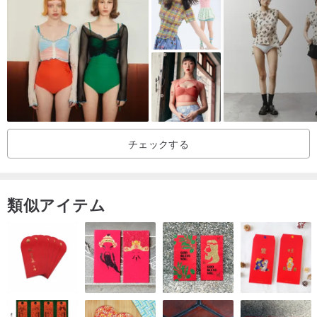
手洗いしていただくと、より長くご愛用いただけます。洗濯機をご
使用の際は、必ず洗濯ネットに入れてください。
│ご注文にあたって│
こちらの商品は一点もののため、追加生産はございません。
ご不明な点がございましたら、ご購入前にお気軽にお問い合わせく
チェックする
ださい。
ヴィンテージアイテムには、多少の使用感がある場合がございま
す。
類似アイテム
ヴィンテージの特性をご理解の上、お求めください。
原産地／製造方法
VINTAGE