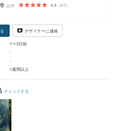
4.9
(47)
台湾
る
デザイナーに連絡
1〜3日前
-
-
1週間以上
品
チェックする