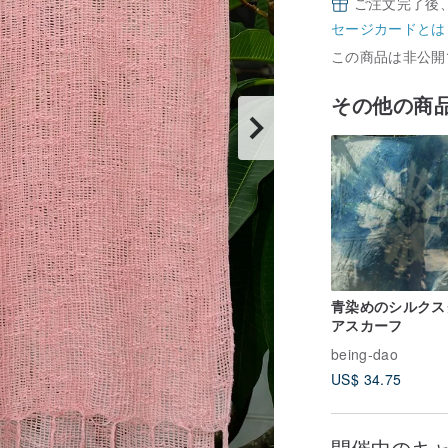
ご注文完了後
セージカードとは
この商品は非公開
その他の商
青染めのシルクス
アスカーフ
being-dao
US$ 34.75
開催中のキ