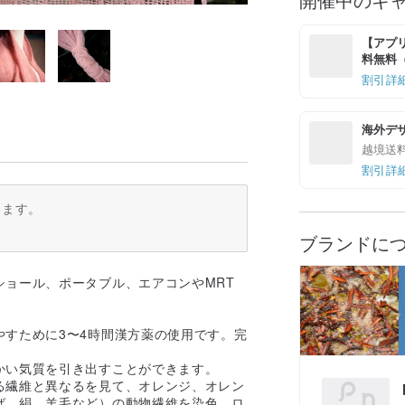
【アプリ
料無料（最
割引詳
海外デ
越境送
割引詳
ります。
ブランドに
ョール、ポータブル、エアコンやMRT
。
すために3〜4時間漢方薬の使用です。完
かい気質を引き出すことができます。
る繊維と異なるを見て、オレンジ、オレン
ば、絹、羊毛など）の動物繊維を染色、ロ