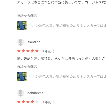
スカーフは本当に本当に本当に美しいです。ゴージャスな
です。
スカーフは写真と同じように美しく見えます。
英語から翻訳
偉大な天然インジゴの香りとそれは柔らかいリネンです
私はこのスカーフにとても満足しています。
リネン原色の青い染め植物染めリネンスカーフは
それを愛する素晴らしい品質の製品をありがとう。
alantang
8 年前に
良い製品と速い船積み。あなたは将来もっと多くの美しさ
英語から翻訳
リネン原色の青い染め植物染めリネンスカーフは
bohdanma
9 年前に