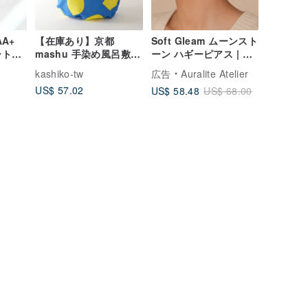
AA+
【在庫あり】京都
Soft Gleam ムーンスト
ート型
mashu 手染め風呂敷 –
ーン ハギーピアス | 天
5 ス
レモン / 二四巾 日本製
然石 925シルバー ゴー
kashiko-tw
広告
Auralite Atelier
ーネ
純綿
ルドプレーティング
US$ 57.02
US$ 58.48
US$ 68.00
ー/ゴ
ルド)