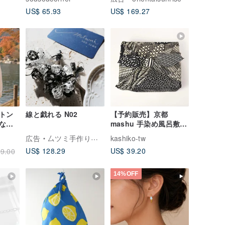
レス
US$ 65.93
US$ 169.27
トン
線と戯れる N02
【予約販売】京都
なト
mashu 手染め風呂敷 –
ョー
丸取小紋 / 二巾 日本製
広告
厶ツミ手作り研究室
kashiko-tw
綿100%
US$ 128.29
US$ 39.20
9.00
14%OFF