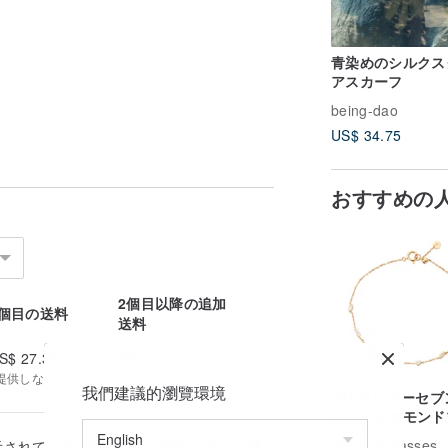
青染めのシルクス
アスカーフ
being-dao
US$ 34.75
おすすめの
2個目以降の追加
1個目の送料
送料
S$ 27.39
US$ 0.00
提供しない
我們建議的瀏覽環境
18Kラッキーセ
キーダイヤモンド
スレット
広告
Molasses
示されている送料と実際の送料が異なる場