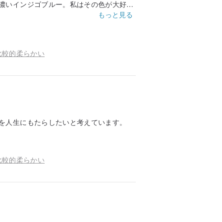
濃いインジゴブルー。私はその色が大好き
もっと見る
。
比較的柔らかい
を人生にもたらしたいと考えています。
比較的柔らかい