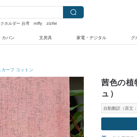
クホルダー 台湾
miffy
zizifei
ラベルシール
・カバン
文房具
家電・デジタル
グ
スカーフ
コットン
茜色の植
ュ）
自動翻訳（原文：