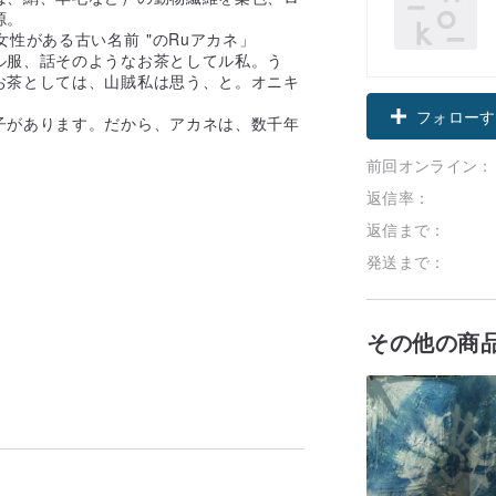
源。
性がある古い名前 "のRuアカネ」
ル服、話そのようなお茶としてル私。う
お茶としては、山賊私は思う、と。オニキ
フォローす
子があります。だから、アカネは、数千年
前回オンライン：
返信率：
返信まで：
発送まで：
その他の商