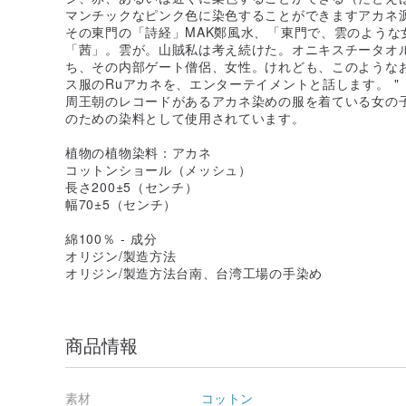
マンチックなピンク色に染色することができますアカネ
その東門の「詩経」MAK鄭風水、「東門で、雲のような女
「茜」。雲が。山賊私は考え続けた。オニキスチータオ
ち、その内部ゲート僧侶、女性。けれども、このような
ス服のRuアカネを、エンターテイメントと話します。 "
周王朝のレコードがあるアカネ染めの服を着ている女の
のための染料として使用されています。
植物の植物染料：アカネ
コットンショール（メッシュ）
長さ200±5（センチ）
幅70±5（センチ）
綿100％ - 成分
オリジン/製造方法
オリジン/製造方法台南、台湾工場の手染め
商品情報
素材
コットン