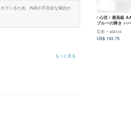
訳されているため、内容が不完全な場合が
/ 心弦 / 最高級 A
ブルーの輝き ハ
ムーンストーン 92
広告
atarox
ターリングシルバ
US$ 103.75
ックレス (シルバ
ールド/ローズゴー
もっと見る