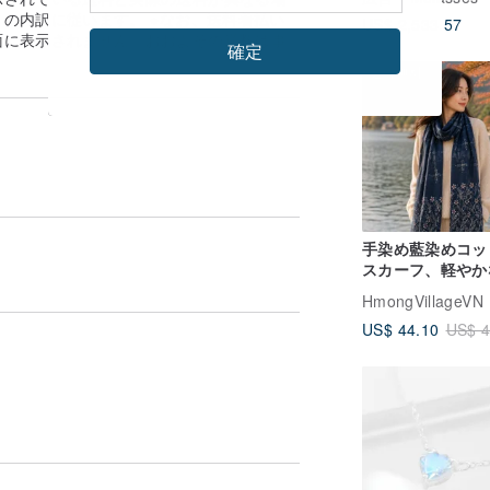
の内訳に従います。 ※なお、送料着払い
US$ 2,533.57
面に表示されません。おおよその送料は事
確定
。
送料無料
手染め藍染めコッ
スカーフ、軽やか
ラベルラップ＆シ
HmongVillageVN
ル
US$ 44.10
US$ 4