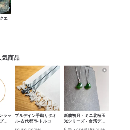
クエ
人気商品
ブンラッ
ブルデイン手織りタオ
新歳初月 - ミニ北極玉
ブレ
ル-古代都市-トルコ
光シリーズ - 台湾デザ
イン彫刻の翡翠ネック
sousoucorner
広告
orientalsunrise