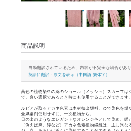
商品説明
自動翻訳されているため、内容が不完全な場合があ
英語に翻訳
原文を表示（中国語-繁体字）
茜色の植物染料の綿のショール（メッシュ）スカーフはシ
で、良い選択であるとき時にも使用することができます
ルビアが取るアカネ色素は木材抽出顔料、ゆで染色を燃や
全媒染剤使用せずに、一次植物から。
日の出のようなエレガントなオレンジ色として染め。暖
（例えば麻、綿など）アカネ色素植物繊維は、主に異な
ジ、赤、あるいは近くに染色することができる（たとえ